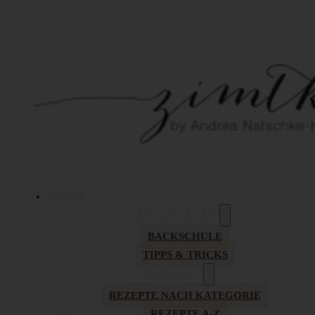
HOME
GRUNDLAGEN
BACKSCHULE
TIPPS & TRICKS
REZEPTE
REZEPTE NACH KATEGORIE
REZEPTE A-Z