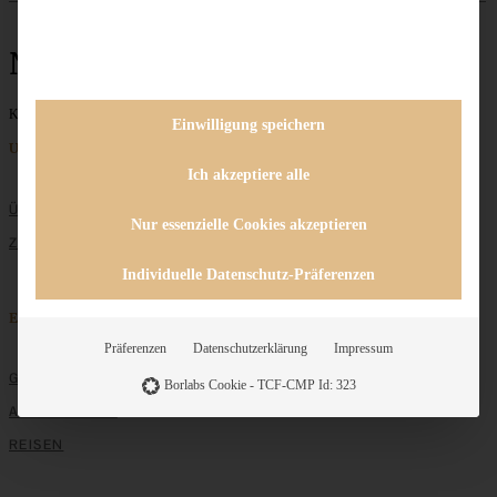
Nussecken
Keine Beiträge gefunden
Einwilligung speichern
Unternehmen
Ich akzeptiere alle
ÜBER MICH
Nur essenzielle Cookies akzeptieren
ZUSAMMENARBEIT
Individuelle Datenschutz-Präferenzen
Entdecken
Präferenzen
Datenschutzerklärung
Impressum
GRUNDLAGEN
Borlabs Cookie - TCF-CMP Id: 323
ALLE REZEPTE
REISEN