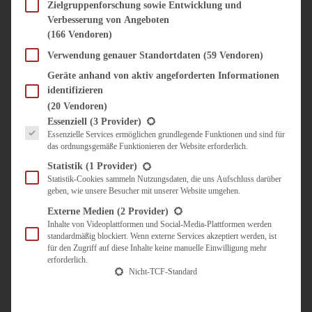
SÜSS & HERZHAFT
Zielgruppenforschung sowie Entwicklung und
Verbesserung von Angeboten
BROTAUFSTRICH
(166 Vendoren)
BRUNCH & FRÜHSTÜCK
DIPS, SAUCEN, CHUTNEYS
Verwendung genauer Standortdaten
(59 Vendoren)
KINDER-LIEBLINGSESSEN
Geräte anhand von aktiv angeforderten Informationen
KÜCHENGESCHENKE
identifizieren
OMAS REZEPTE
(20 Vendoren)
TARTES UND PIES
Es folgt eine Liste der Service-Gruppen, für die eine Einwilligung erteilt werden kann.
Essenziell
(3 Provider)
Essenzielle Services ermöglichen grundlegende Funktionen und sind für
UNTERWEGS
das ordnungsgemäße Funktionieren der Website erforderlich.
REISETIPPS
Statistik
(1 Provider)
KULINARISCH UNTERWEGS
Statistik-Cookies sammeln Nutzungsdaten, die uns Aufschluss darüber
geben, wie unsere Besucher mit unserer Website umgehen.
ÜBER MICH
ZUSAMMENARBEIT
Externe Medien
(2 Provider)
Inhalte von Videoplattformen und Social-Media-Plattformen werden
standardmäßig blockiert. Wenn externe Services akzeptiert werden, ist
für den Zugriff auf diese Inhalte keine manuelle Einwilligung mehr
erforderlich.
Nicht-TCF-Standard
Suche