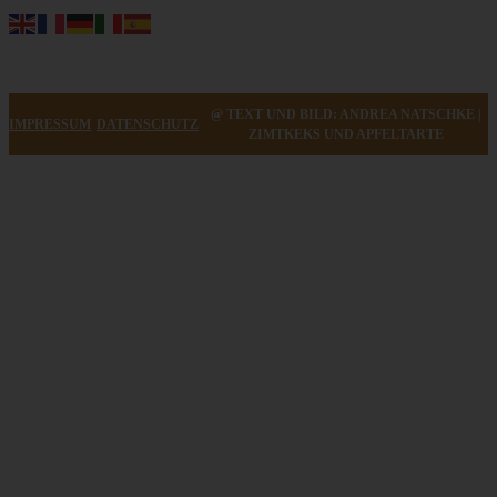
@ TEXT UND BILD: ANDREA NATSCHKE |
IMPRESSUM
DATENSCHUTZ
ZIMTKEKS UND APFELTARTE