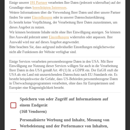
WEIHNACHTSBÄCKEREI
Einige unserer
191 Partner
verarbeiten Ihre Daten (jederzeit widerrufbar) auf der
Grundlage eines
berechtigten Interesses
.
ZIMTLIEBE
Weitere Informationen über die Verwendung Ihrer Daten und über unsere Partner
finden Sie unter
Einstellungen
oder in unserer Datenschutzerklärung.
HERZHAFT
Es besteht keine Verpflichtung, der Verarbeitung Ihrer Daten zuzustimmen, um
dieses Angebot zu nutzen.
BEILAGEN & GEMÜSE
Wir können bestimmte Inhalte nicht ohne Ihre Einwilligung anzeigen. Sie können
BURGER & SANDWICHES
Ihre Auswahl jederzeit unter
Einstellungen
widerrufen oder anpassen. Ihre
FIX AUF DEM TISCH
Auswahl wird nur auf dieses Angebot angewendet.
Bitte beachten Sie, dass aufgrund individueller Einstellungen möglicherweise
FLEISCH & FISCH
nicht alle Funktionen der Website verfügbar sind.
GRILLEN / BARBECUE
HERZHAFTES BACKEN
Einige Services verarbeiten personenbezogene Daten in den USA. Mit Ihrer
Einwilligung zur Nutzung dieser Services willigen Sie auch in die Verarbeitung
ONE-POT-GERICHTE
Ihrer Daten in den USA gemäß Art. 49 (1) lit. a GDPR ein. Der EuGH stuft die
PASTA & NUDELGERICHTE
USA als ein Land mit unzureichendem Datenschutz nach EU-Standards ein. Es
besteht beispielsweise die Gefahr, dass US-Behörden personenbezogene Daten
PIZZA, TARTES & QUICHES
in Überwachungsprogrammen verarbeiten, ohne dass für Europäerinnen und
REIS & RISOTTO
Europäer eine Klagemöglichkeit besteht.
SALATE & SNACKS
Im Folgenden finden Sie eine Liste der Zwecke des IAB Transparency and Consent Fram
SUPPENKASPEREIEN
Speichern von oder Zugriff auf Informationen auf
einem Endgerät
VEGAN HERZHAFT
(168 Vendoren)
VEGETARISCHES
VORSPEISEN
Personalisierte Werbung und Inhalte, Messung von
Werbeleistung und der Performance von Inhalten,