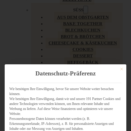
SÜSS
AUS DEM OBSTGARTEN
BAKE TOGETHER
BLECHKUCHEN
BROT & BRÖTCHEN
CHEESECAKE & KÄSEKUCHEN
COOKIES
DESSERT
HEFEGEBÄCK
KLASSIKER
Mit dies
Datenschutz-Präferenz
KUCHEN
LOW CARB & GESÜNDER
MY AMERICAN BAKERY
Wir benötigen Ihre Einwilligung, bevor Sie unsere Website weiter besuchen
können.
REZEPTE ZU OSTERN
Wir benötigen Ihre Einwilligung, damit wir und unsere 191 Partner Cookies und
SCHOKOLADIGES
andere Technologien verwenden können, um Ihnen relevante Inhalte und
SÜSSES HAUPTGERICHT
Werbung zu liefern. Auf diese Weise finanzieren und optimieren wir unsere
SÜSSES KLEINGEBÄCK
Website.
Personenbezogene Daten können verarbeitet werden (z. B.
TÖRTCHEN
Erkennungsmerkmale, IP-Adressen), z. B. für personalisierte Anzeigen und
VEGAN SÜSS
Inhalte oder zur Messung von Anzeigen und Inhalten.