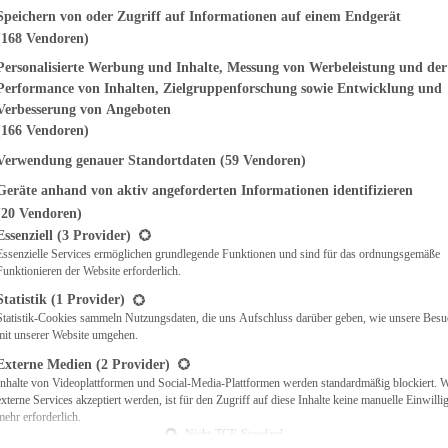
genden finden Sie eine Liste der Zwecke des IAB Transparency and Consent Fr
Speichern von oder Zugriff auf Informationen auf einem Endgerät
(168 Vendoren)
EMÜSE
NDWICHES
Personalisierte Werbung und Inhalte, Messung von Werbeleistung und der
ISCH
Performance von Inhalten, Zielgruppenforschung sowie Entwicklung und
CH
Verbesserung von Angeboten
RBECUE
(166 Vendoren)
BACKEN
Verwendung genauer Standortdaten
(59 Vendoren)
CHTE
Geräte anhand von aktiv angeforderten Informationen identifizieren
LGERICHTE
 & QUICHES
(20 Vendoren)
t eine Liste der Service-Gruppen, für die eine Einwilligung erteilt werden ka
O
Essenziell
(3 Provider)
Essenzielle Services ermöglichen grundlegende Funktionen und sind für das ordnungsgemäße
CKS
Funktionieren der Website erforderlich.
REIEN
AFT
Statistik
(1 Provider)
ES
Statistik-Cookies sammeln Nutzungsdaten, die uns Aufschluss darüber geben, wie unsere Besu
mit unserer Website umgehen.
Externe Medien
(2 Provider)
Inhalte von Videoplattformen und Social-Media-Plattformen werden standardmäßig blockiert. 
externe Services akzeptiert werden, ist für den Zugriff auf diese Inhalte keine manuelle Einwill
CH
mehr erforderlich.
ÜHSTÜCK
Nicht-TCF-Standard