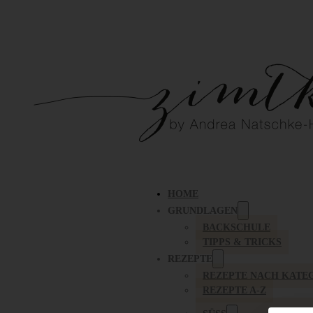
HOME
GRUNDLAGEN
BACKSCHULE
TIPPS & TRICKS
REZEPTE
REZEPTE NACH KATE
REZEPTE A-Z