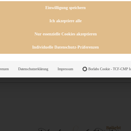
 CHUTNEYS
INGSESSEN
Einwilligung speichern
HENKE
E
Ich akzeptiere alle
ES
Nur essenzielle Cookies akzeptieren
Individuelle Datenschutz-Präferenzen
WEGS
renzen
Datenschutzerklärung
Impressum
Borlabs Cookie - TCF-CMP Id
Suche
Beliebt