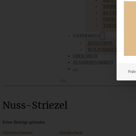
DIPS, SAUCEN,
KINDER-LIEBL
KÜCHENGESC
OMAS REZEPT
TARTES UND PI
UNTERWEGS
REISETIPPS
KULINARISCH UNTER
ÜBER MICH
ZUSAMMENARBEIT
Präfe
Nuss-Striezel
Keine Beiträge gefunden
Unternehmen
Entdecken