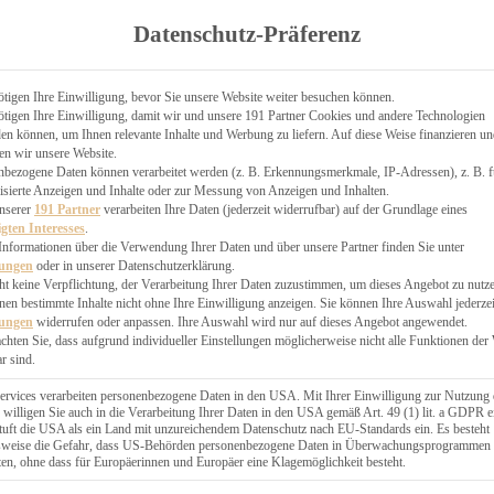
TGARTEN
Datenschutz-Präferenz
ER
N
CHEN
tigen Ihre Einwilligung, bevor Sie unsere Website weiter besuchen können.
tigen Ihre Einwilligung, damit wir und unsere 191 Partner Cookies und andere Technologien
& KÄSEKUCHEN
n können, um Ihnen relevante Inhalte und Werbung zu liefern. Auf diese Weise finanzieren u
en wir unsere Website.
nbezogene Daten können verarbeitet werden (z. B. Erkennungsmerkmale, IP-Adressen), z. B. f
isierte Anzeigen und Inhalte oder zur Messung von Anzeigen und Inhalten.
unserer
191 Partner
verarbeiten Ihre Daten (jederzeit widerrufbar) auf der Grundlage eines
igten Interesses
.
Informationen über die Verwendung Ihrer Daten und über unsere Partner finden Sie unter
GESÜNDER
lungen
oder in unserer Datenschutzerklärung.
 BAKERY
ht keine Verpflichtung, der Verarbeitung Ihrer Daten zuzustimmen, um dieses Angebot zu nutz
en bestimmte Inhalte nicht ohne Ihre Einwilligung anzeigen. Sie können Ihre Auswahl jederzei
STERN
lungen
widerrufen oder anpassen. Ihre Auswahl wird nur auf dieses Angebot angewendet.
ES
achten Sie, dass aufgrund individueller Einstellungen möglicherweise nicht alle Funktionen der
GERICHT
r sind.
EBÄCK
ervices verarbeiten personenbezogene Daten in den USA. Mit Ihrer Einwilligung zur Nutzung 
 willigen Sie auch in die Verarbeitung Ihrer Daten in den USA gemäß Art. 49 (1) lit. a GDPR e
uft die USA als ein Land mit unzureichendem Datenschutz nach EU-Standards ein. Es besteht
ÄCKEREI
lsweise die Gefahr, dass US-Behörden personenbezogene Daten in Überwachungsprogrammen
ten, ohne dass für Europäerinnen und Europäer eine Klagemöglichkeit besteht.