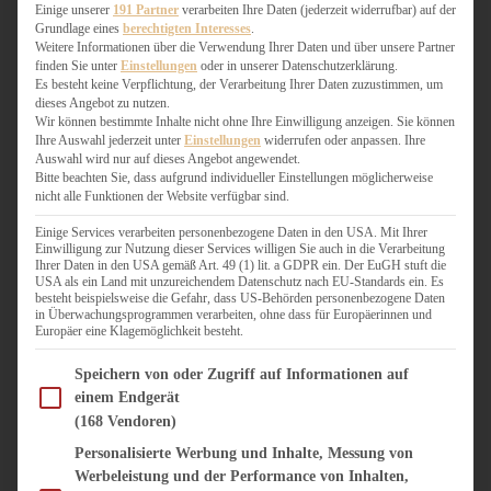
WEIHNACHTSBÄCKEREI
Einige unserer
191 Partner
verarbeiten Ihre Daten (jederzeit widerrufbar) auf der
Grundlage eines
berechtigten Interesses
.
ZIMTLIEBE
Weitere Informationen über die Verwendung Ihrer Daten und über unsere Partner
finden Sie unter
Einstellungen
oder in unserer Datenschutzerklärung.
HERZHAFT
Es besteht keine Verpflichtung, der Verarbeitung Ihrer Daten zuzustimmen, um
dieses Angebot zu nutzen.
BEILAGEN & GEMÜSE
Wir können bestimmte Inhalte nicht ohne Ihre Einwilligung anzeigen. Sie können
BURGER & SANDWICHES
Ihre Auswahl jederzeit unter
Einstellungen
widerrufen oder anpassen. Ihre
FIX AUF DEM TISCH
Auswahl wird nur auf dieses Angebot angewendet.
Bitte beachten Sie, dass aufgrund individueller Einstellungen möglicherweise
FLEISCH & FISCH
nicht alle Funktionen der Website verfügbar sind.
GRILLEN / BARBECUE
HERZHAFTES BACKEN
Einige Services verarbeiten personenbezogene Daten in den USA. Mit Ihrer
Einwilligung zur Nutzung dieser Services willigen Sie auch in die Verarbeitung
ONE-POT-GERICHTE
Ihrer Daten in den USA gemäß Art. 49 (1) lit. a GDPR ein. Der EuGH stuft die
PASTA & NUDELGERICHTE
USA als ein Land mit unzureichendem Datenschutz nach EU-Standards ein. Es
besteht beispielsweise die Gefahr, dass US-Behörden personenbezogene Daten
PIZZA, TARTES & QUICHES
in Überwachungsprogrammen verarbeiten, ohne dass für Europäerinnen und
REIS & RISOTTO
Europäer eine Klagemöglichkeit besteht.
SALATE & SNACKS
Im Folgenden finden Sie eine Liste der Zwecke des IAB Transparency and Consent Fram
SUPPENKASPEREIEN
Speichern von oder Zugriff auf Informationen auf
einem Endgerät
VEGAN HERZHAFT
(168 Vendoren)
VEGETARISCHES
VORSPEISEN
Personalisierte Werbung und Inhalte, Messung von
Werbeleistung und der Performance von Inhalten,