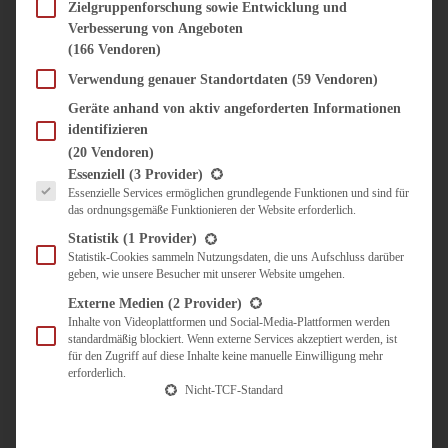
SÜSS & HERZHAFT
Zielgruppenforschung sowie Entwicklung und
Verbesserung von Angeboten
BROTAUFSTRICH
(166 Vendoren)
BRUNCH & FRÜHSTÜCK
DIPS, SAUCEN, CHUTNEYS
Verwendung genauer Standortdaten
(59 Vendoren)
KINDER-LIEBLINGSESSEN
Geräte anhand von aktiv angeforderten Informationen
KÜCHENGESCHENKE
identifizieren
OMAS REZEPTE
(20 Vendoren)
TARTES UND PIES
Es folgt eine Liste der Service-Gruppen, für die eine Einwilligung erteilt werden kann.
Essenziell
(3 Provider)
Essenzielle Services ermöglichen grundlegende Funktionen und sind für
UNTERWEGS
das ordnungsgemäße Funktionieren der Website erforderlich.
REISETIPPS
Statistik
(1 Provider)
KULINARISCH UNTERWEGS
Statistik-Cookies sammeln Nutzungsdaten, die uns Aufschluss darüber
geben, wie unsere Besucher mit unserer Website umgehen.
ÜBER MICH
ZUSAMMENARBEIT
Externe Medien
(2 Provider)
Inhalte von Videoplattformen und Social-Media-Plattformen werden
standardmäßig blockiert. Wenn externe Services akzeptiert werden, ist
für den Zugriff auf diese Inhalte keine manuelle Einwilligung mehr
erforderlich.
Nicht-TCF-Standard
Suche