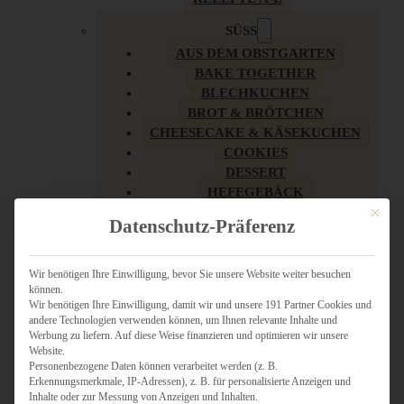
SÜSS
AUS DEM OBSTGARTEN
BAKE TOGETHER
BLECHKUCHEN
BROT & BRÖTCHEN
CHEESECAKE & KÄSEKUCHEN
COOKIES
DESSERT
HEFEGEBÄCK
KLASSIKER
Mit dies
Datenschutz-Präferenz
KUCHEN
LOW CARB & GESÜNDER
MY AMERICAN BAKERY
Wir benötigen Ihre Einwilligung, bevor Sie unsere Website weiter besuchen
können.
REZEPTE ZU OSTERN
Wir benötigen Ihre Einwilligung, damit wir und unsere 191 Partner Cookies und
SCHOKOLADIGES
andere Technologien verwenden können, um Ihnen relevante Inhalte und
SÜSSES HAUPTGERICHT
Werbung zu liefern. Auf diese Weise finanzieren und optimieren wir unsere
SÜSSES KLEINGEBÄCK
Website.
Personenbezogene Daten können verarbeitet werden (z. B.
TÖRTCHEN
Erkennungsmerkmale, IP-Adressen), z. B. für personalisierte Anzeigen und
VEGAN SÜSS
Inhalte oder zur Messung von Anzeigen und Inhalten.