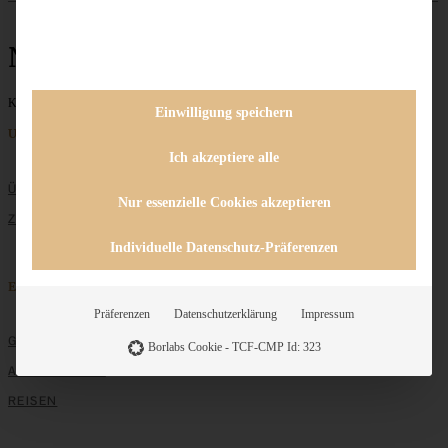
Nüsse
Keine Beiträge gefunden
Einwilligung speichern
Unternehmen
Ich akzeptiere alle
ÜBER MICH
Nur essenzielle Cookies akzeptieren
ZUSAMMENARBEIT
Individuelle Datenschutz-Präferenzen
Entdecken
Präferenzen
Datenschutzerklärung
Impressum
GRUNDLAGEN
Borlabs Cookie - TCF-CMP Id: 323
ALLE REZEPTE
REISEN