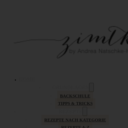
HOME
GRUNDLAGEN
BACKSCHULE
TIPPS & TRICKS
REZEPTE
REZEPTE NACH KATEGORIE
REZEPTE A-Z