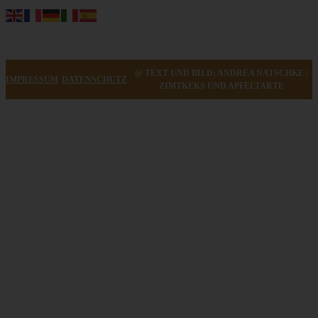
@ TEXT UND BILD: ANDREA NATSCHKE |
IMPRESSUM
DATENSCHUTZ
ZIMTKEKS UND APFELTARTE