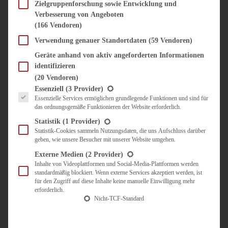
SÜSS & HERZHAFT
Zielgruppenforschung sowie Entwicklung und
Verbesserung von Angeboten
BROTAUFSTRICH
(166 Vendoren)
BRUNCH & FRÜHSTÜCK
DIPS, SAUCEN, CHUTNEYS
Verwendung genauer Standortdaten
(59 Vendoren)
KINDER-LIEBLINGSESSEN
Geräte anhand von aktiv angeforderten Informationen
KÜCHENGESCHENKE
identifizieren
OMAS REZEPTE
(20 Vendoren)
TARTES UND PIES
Es folgt eine Liste der Service-Gruppen, für die eine Einwilligung erteilt werden kann.
Essenziell
(3 Provider)
Essenzielle Services ermöglichen grundlegende Funktionen und sind für
UNTERWEGS
das ordnungsgemäße Funktionieren der Website erforderlich.
REISETIPPS
Statistik
(1 Provider)
KULINARISCH UNTERWEGS
Statistik-Cookies sammeln Nutzungsdaten, die uns Aufschluss darüber
geben, wie unsere Besucher mit unserer Website umgehen.
ÜBER MICH
ZUSAMMENARBEIT
Externe Medien
(2 Provider)
Inhalte von Videoplattformen und Social-Media-Plattformen werden
standardmäßig blockiert. Wenn externe Services akzeptiert werden, ist
für den Zugriff auf diese Inhalte keine manuelle Einwilligung mehr
erforderlich.
Nicht-TCF-Standard
Suche