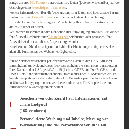
WEIHNACHTSBÄCKEREI
Einige unserer
191 Partner
verarbeiten Ihre Daten (jederzeit widerrufbar) auf der
Grundlage eines
berechtigten Interesses
.
ZIMTLIEBE
Weitere Informationen über die Verwendung Ihrer Daten und über unsere Partner
finden Sie unter
Einstellungen
oder in unserer Datenschutzerklärung.
HERZHAFT
Es besteht keine Verpflichtung, der Verarbeitung Ihrer Daten zuzustimmen, um
dieses Angebot zu nutzen.
BEILAGEN & GEMÜSE
Wir können bestimmte Inhalte nicht ohne Ihre Einwilligung anzeigen. Sie können
BURGER & SANDWICHES
Ihre Auswahl jederzeit unter
Einstellungen
widerrufen oder anpassen. Ihre
FIX AUF DEM TISCH
Auswahl wird nur auf dieses Angebot angewendet.
Bitte beachten Sie, dass aufgrund individueller Einstellungen möglicherweise
FLEISCH & FISCH
nicht alle Funktionen der Website verfügbar sind.
GRILLEN / BARBECUE
HERZHAFTES BACKEN
Einige Services verarbeiten personenbezogene Daten in den USA. Mit Ihrer
Einwilligung zur Nutzung dieser Services willigen Sie auch in die Verarbeitung
ONE-POT-GERICHTE
Ihrer Daten in den USA gemäß Art. 49 (1) lit. a GDPR ein. Der EuGH stuft die
PASTA & NUDELGERICHTE
USA als ein Land mit unzureichendem Datenschutz nach EU-Standards ein. Es
besteht beispielsweise die Gefahr, dass US-Behörden personenbezogene Daten
PIZZA, TARTES & QUICHES
in Überwachungsprogrammen verarbeiten, ohne dass für Europäerinnen und
REIS & RISOTTO
Europäer eine Klagemöglichkeit besteht.
SALATE & SNACKS
Im Folgenden finden Sie eine Liste der Zwecke des IAB Transparency and Consent Fram
SUPPENKASPEREIEN
Speichern von oder Zugriff auf Informationen auf
einem Endgerät
VEGAN HERZHAFT
(168 Vendoren)
VEGETARISCHES
VORSPEISEN
Personalisierte Werbung und Inhalte, Messung von
Werbeleistung und der Performance von Inhalten,