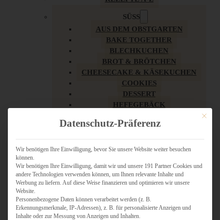
SÜSS
AUS DEM OBSTGARTEN
BAKE TOGETHER
BLECHKUCHEN
BROT & BRÖTCHEN
CHEESECAKE & KÄSEKUCHEN
COOKIES
DESSERT
HEFEGEBÄCK
KLASSIKER
Mit dies
Datenschutz-Präferenz
KUCHEN
LOW CARB & GESÜNDER
MY AMERICAN BAKERY
Wir benötigen Ihre Einwilligung, bevor Sie unsere Website weiter besuchen
können.
REZEPTE ZU OSTERN
Wir benötigen Ihre Einwilligung, damit wir und unsere 191 Partner Cookies und
SCHOKOLADIGES
andere Technologien verwenden können, um Ihnen relevante Inhalte und
SÜSSES HAUPTGERICHT
Werbung zu liefern. Auf diese Weise finanzieren und optimieren wir unsere
SÜSSES KLEINGEBÄCK
Website.
Personenbezogene Daten können verarbeitet werden (z. B.
TÖRTCHEN
Erkennungsmerkmale, IP-Adressen), z. B. für personalisierte Anzeigen und
VEGAN SÜSS
Inhalte oder zur Messung von Anzeigen und Inhalten.