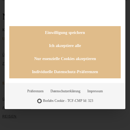
Nova Scotia
Keine Beiträge gefunden
Einwilligung speichern
Unternehmen
Ich akzeptiere alle
ÜBER MICH
Nur essenzielle Cookies akzeptieren
ZUSAMMENARBEIT
Individuelle Datenschutz-Präferenzen
Entdecken
Präferenzen
Datenschutzerklärung
Impressum
GRUNDLAGEN
Borlabs Cookie - TCF-CMP Id: 323
ALLE REZEPTE
REISEN