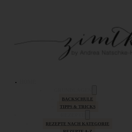
HOME
GRUNDLAGEN
BACKSCHULE
TIPPS & TRICKS
REZEPTE
REZEPTE NACH KATEGORIE
REZEPTE A-Z