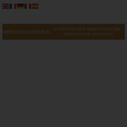
@ TEXT UND BILD: ANDREA NATSCHKE |
IMPRESSUM
DATENSCHUTZ
ZIMTKEKS UND APFELTARTE