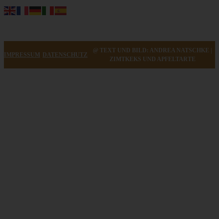
@ TEXT UND BILD: ANDREA NATSCHKE |
IMPRESSUM
DATENSCHUTZ
ZIMTKEKS UND APFELTARTE