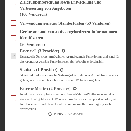
SÜSS & HERZHAFT
Zielgruppenforschung sowie Entwicklung und
Verbesserung von Angeboten
BROTAUFSTRICH
(166 Vendoren)
BRUNCH & FRÜHSTÜCK
DIPS, SAUCEN, CHUTNEYS
Verwendung genauer Standortdaten
(59 Vendoren)
KINDER-LIEBLINGSESSEN
Geräte anhand von aktiv angeforderten Informationen
KÜCHENGESCHENKE
identifizieren
OMAS REZEPTE
(20 Vendoren)
TARTES UND PIES
Es folgt eine Liste der Service-Gruppen, für die eine Einwilligung erteilt werden kann.
Essenziell
(3 Provider)
Essenzielle Services ermöglichen grundlegende Funktionen und sind für
UNTERWEGS
das ordnungsgemäße Funktionieren der Website erforderlich.
REISETIPPS
Statistik
(1 Provider)
KULINARISCH UNTERWEGS
Statistik-Cookies sammeln Nutzungsdaten, die uns Aufschluss darüber
geben, wie unsere Besucher mit unserer Website umgehen.
ÜBER MICH
ZUSAMMENARBEIT
Externe Medien
(2 Provider)
Inhalte von Videoplattformen und Social-Media-Plattformen werden
standardmäßig blockiert. Wenn externe Services akzeptiert werden, ist
für den Zugriff auf diese Inhalte keine manuelle Einwilligung mehr
erforderlich.
Nicht-TCF-Standard
Suche