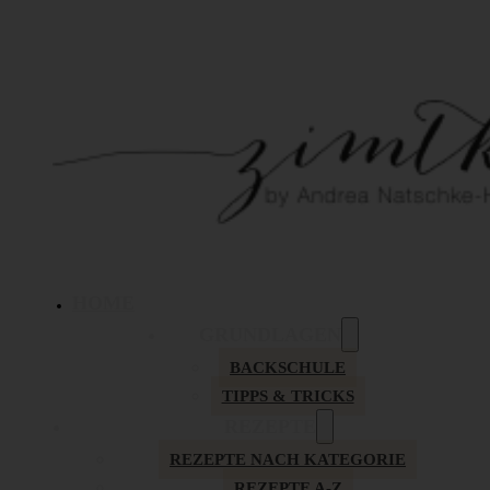
HOME
GRUNDLAGEN
BACKSCHULE
TIPPS & TRICKS
REZEPTE
REZEPTE NACH KATEGORIE
REZEPTE A-Z