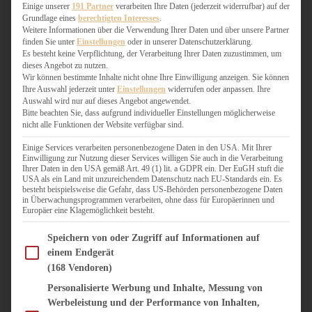
WEIHNACHTSBÄCKEREI
Einige unserer
191 Partner
verarbeiten Ihre Daten (jederzeit widerrufbar) auf der
Grundlage eines
berechtigten Interesses
.
ZIMTLIEBE
Weitere Informationen über die Verwendung Ihrer Daten und über unsere Partner
finden Sie unter
Einstellungen
oder in unserer Datenschutzerklärung.
HERZHAFT
Es besteht keine Verpflichtung, der Verarbeitung Ihrer Daten zuzustimmen, um
dieses Angebot zu nutzen.
BEILAGEN & GEMÜSE
Wir können bestimmte Inhalte nicht ohne Ihre Einwilligung anzeigen. Sie können
BURGER & SANDWICHES
Ihre Auswahl jederzeit unter
Einstellungen
widerrufen oder anpassen. Ihre
FIX AUF DEM TISCH
Auswahl wird nur auf dieses Angebot angewendet.
Bitte beachten Sie, dass aufgrund individueller Einstellungen möglicherweise
FLEISCH & FISCH
nicht alle Funktionen der Website verfügbar sind.
GRILLEN / BARBECUE
HERZHAFTES BACKEN
Einige Services verarbeiten personenbezogene Daten in den USA. Mit Ihrer
Einwilligung zur Nutzung dieser Services willigen Sie auch in die Verarbeitung
ONE-POT-GERICHTE
Ihrer Daten in den USA gemäß Art. 49 (1) lit. a GDPR ein. Der EuGH stuft die
PASTA & NUDELGERICHTE
USA als ein Land mit unzureichendem Datenschutz nach EU-Standards ein. Es
besteht beispielsweise die Gefahr, dass US-Behörden personenbezogene Daten
PIZZA, TARTES & QUICHES
in Überwachungsprogrammen verarbeiten, ohne dass für Europäerinnen und
REIS & RISOTTO
Europäer eine Klagemöglichkeit besteht.
SALATE & SNACKS
Im Folgenden finden Sie eine Liste der Zwecke des IAB Transparency and Consent Fram
SUPPENKASPEREIEN
Speichern von oder Zugriff auf Informationen auf
einem Endgerät
VEGAN HERZHAFT
(168 Vendoren)
VEGETARISCHES
VORSPEISEN
Personalisierte Werbung und Inhalte, Messung von
Werbeleistung und der Performance von Inhalten,