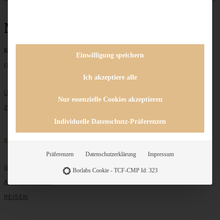
Nordseeland
Keine Beiträge gefunden
Einwilligung speichern
Unternehmen
Ich akzeptiere alle
ÜBER MICH
Nur essenzielle Cookies akzeptieren
ZUSAMMENARBEIT
Individuelle Datenschutz-Präferenzen
Entdecken
Präferenzen
Datenschutzerklärung
Impressum
GRUNDLAGEN
Borlabs Cookie - TCF-CMP Id: 323
ALLE REZEPTE
REISEN