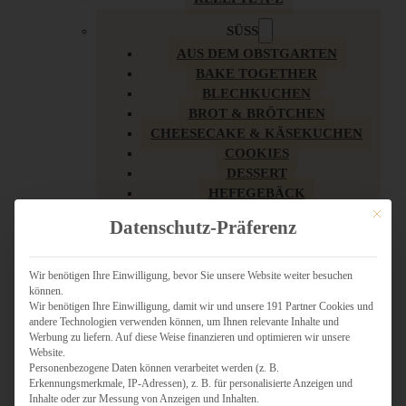
SÜSS
AUS DEM OBSTGARTEN
BAKE TOGETHER
BLECHKUCHEN
BROT & BRÖTCHEN
CHEESECAKE & KÄSEKUCHEN
COOKIES
DESSERT
HEFEGEBÄCK
KLASSIKER
Mit dies
Datenschutz-Präferenz
KUCHEN
LOW CARB & GESÜNDER
MY AMERICAN BAKERY
Wir benötigen Ihre Einwilligung, bevor Sie unsere Website weiter besuchen
können.
REZEPTE ZU OSTERN
Wir benötigen Ihre Einwilligung, damit wir und unsere 191 Partner Cookies und
SCHOKOLADIGES
andere Technologien verwenden können, um Ihnen relevante Inhalte und
SÜSSES HAUPTGERICHT
Werbung zu liefern. Auf diese Weise finanzieren und optimieren wir unsere
SÜSSES KLEINGEBÄCK
Website.
Personenbezogene Daten können verarbeitet werden (z. B.
TÖRTCHEN
Erkennungsmerkmale, IP-Adressen), z. B. für personalisierte Anzeigen und
VEGAN SÜSS
Inhalte oder zur Messung von Anzeigen und Inhalten.