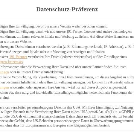
TGARTEN
Datenschutz-Präferenz
ER
N
CHEN
tigen Ihre Einwilligung, bevor Sie unsere Website weiter besuchen können.
tigen Ihre Einwilligung, damit wir und unsere 191 Partner Cookies und andere Technologien
& KÄSEKUCHEN
n können, um Ihnen relevante Inhalte und Werbung zu liefern. Auf diese Weise finanzieren u
en wir unsere Website.
nbezogene Daten können verarbeitet werden (z. B. Erkennungsmerkmale, IP-Adressen), z. B. f
isierte Anzeigen und Inhalte oder zur Messung von Anzeigen und Inhalten.
unserer
191 Partner
verarbeiten Ihre Daten (jederzeit widerrufbar) auf der Grundlage eines
igten Interesses
.
Informationen über die Verwendung Ihrer Daten und über unsere Partner finden Sie unter
GESÜNDER
lungen
oder in unserer Datenschutzerklärung.
 BAKERY
ht keine Verpflichtung, der Verarbeitung Ihrer Daten zuzustimmen, um dieses Angebot zu nutz
en bestimmte Inhalte nicht ohne Ihre Einwilligung anzeigen. Sie können Ihre Auswahl jederzei
STERN
lungen
widerrufen oder anpassen. Ihre Auswahl wird nur auf dieses Angebot angewendet.
ES
achten Sie, dass aufgrund individueller Einstellungen möglicherweise nicht alle Funktionen der
GERICHT
r sind.
EBÄCK
ervices verarbeiten personenbezogene Daten in den USA. Mit Ihrer Einwilligung zur Nutzung 
 willigen Sie auch in die Verarbeitung Ihrer Daten in den USA gemäß Art. 49 (1) lit. a GDPR e
uft die USA als ein Land mit unzureichendem Datenschutz nach EU-Standards ein. Es besteht
ÄCKEREI
lsweise die Gefahr, dass US-Behörden personenbezogene Daten in Überwachungsprogrammen
ten, ohne dass für Europäerinnen und Europäer eine Klagemöglichkeit besteht.