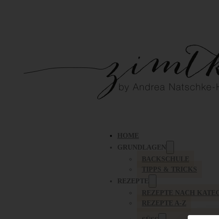
HOME
GRUNDLAGEN
BACKSCHULE
TIPPS & TRICKS
REZEPTE
REZEPTE NACH KATE
REZEPTE A-Z