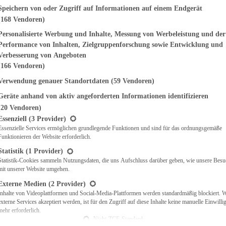
genden finden Sie eine Liste der Zwecke des IAB Transparency and Consent Fr
Speichern von oder Zugriff auf Informationen auf einem Endgerät
(168 Vendoren)
EMÜSE
NDWICHES
Personalisierte Werbung und Inhalte, Messung von Werbeleistung und der
ISCH
Performance von Inhalten, Zielgruppenforschung sowie Entwicklung und
CH
Verbesserung von Angeboten
RBECUE
(166 Vendoren)
BACKEN
Verwendung genauer Standortdaten
(59 Vendoren)
CHTE
Geräte anhand von aktiv angeforderten Informationen identifizieren
LGERICHTE
 & QUICHES
(20 Vendoren)
t eine Liste der Service-Gruppen, für die eine Einwilligung erteilt werden ka
O
Essenziell
(3 Provider)
Essenzielle Services ermöglichen grundlegende Funktionen und sind für das ordnungsgemäße
CKS
Funktionieren der Website erforderlich.
REIEN
AFT
Statistik
(1 Provider)
ES
Statistik-Cookies sammeln Nutzungsdaten, die uns Aufschluss darüber geben, wie unsere Besu
mit unserer Website umgehen.
Externe Medien
(2 Provider)
Inhalte von Videoplattformen und Social-Media-Plattformen werden standardmäßig blockiert. 
externe Services akzeptiert werden, ist für den Zugriff auf diese Inhalte keine manuelle Einwill
CH
mehr erforderlich.
ÜHSTÜCK
Nicht-TCF-Standard