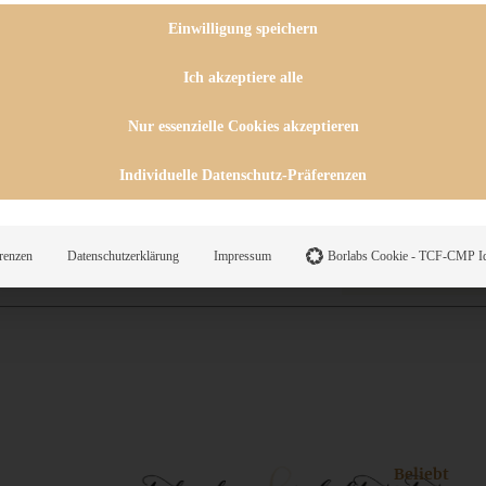
 CHUTNEYS
INGSESSEN
Einwilligung speichern
HENKE
E
Ich akzeptiere alle
ES
Nur essenzielle Cookies akzeptieren
Individuelle Datenschutz-Präferenzen
WEGS
renzen
Datenschutzerklärung
Impressum
Borlabs Cookie - TCF-CMP Id
Suche
Beliebt