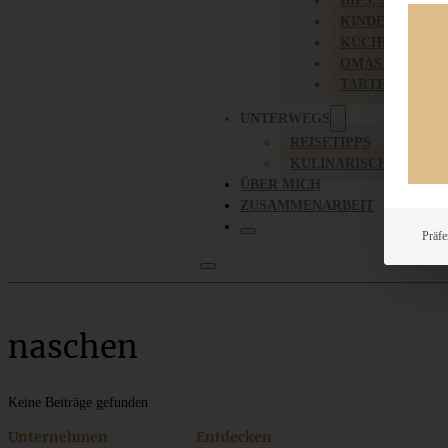
DIPS, SAUCEN,
KINDER-LIEBL
KÜCHENGESC
OMAS REZEPT
TARTES UND PI
UNTERWEGS
REISETIPPS
KULINARISCH UNTER
ÜBER MICH
ZUSAMMENARBEIT
Präfe
naschen
Keine Beiträge gefunden
Unternehmen
Entdecken