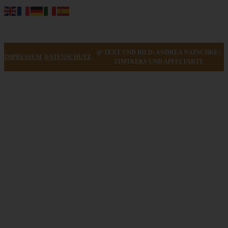
@ TEXT UND BILD: ANDREA NATSCHKE |
IMPRESSUM
DATENSCHUTZ
ZIMTKEKS UND APFELTARTE