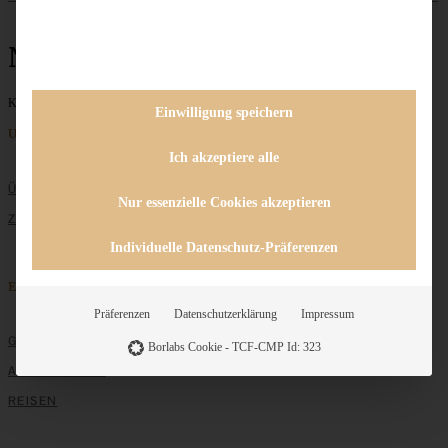
Naked Cake
Keine Beiträge gefunden
Einwilligung speichern
Unternehmen
Ich akzeptiere alle
ÜBER MICH
Nur essenzielle Cookies akzeptieren
ZUSAMMENARBEIT
Individuelle Datenschutz-Präferenzen
Entdecken
Präferenzen
Datenschutzerklärung
Impressum
GRUNDLAGEN
Borlabs Cookie - TCF-CMP Id: 323
ALLE REZEPTE
REISEN