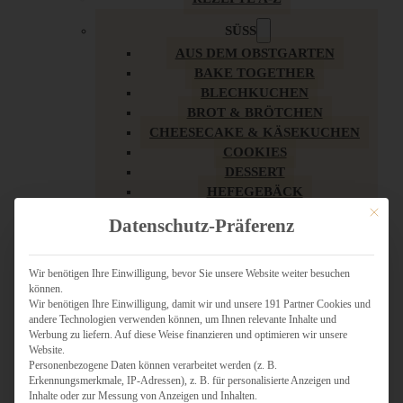
SÜSS
AUS DEM OBSTGARTEN
BAKE TOGETHER
BLECHKUCHEN
BROT & BRÖTCHEN
CHEESECAKE & KÄSEKUCHEN
COOKIES
DESSERT
HEFEGEBÄCK
KLASSIKER
Mit dies
Datenschutz-Präferenz
KUCHEN
LOW CARB & GESÜNDER
MY AMERICAN BAKERY
Wir benötigen Ihre Einwilligung, bevor Sie unsere Website weiter besuchen
können.
REZEPTE ZU OSTERN
Wir benötigen Ihre Einwilligung, damit wir und unsere 191 Partner Cookies und
SCHOKOLADIGES
andere Technologien verwenden können, um Ihnen relevante Inhalte und
SÜSSES HAUPTGERICHT
Werbung zu liefern. Auf diese Weise finanzieren und optimieren wir unsere
SÜSSES KLEINGEBÄCK
Website.
Personenbezogene Daten können verarbeitet werden (z. B.
TÖRTCHEN
Erkennungsmerkmale, IP-Adressen), z. B. für personalisierte Anzeigen und
VEGAN SÜSS
Inhalte oder zur Messung von Anzeigen und Inhalten.