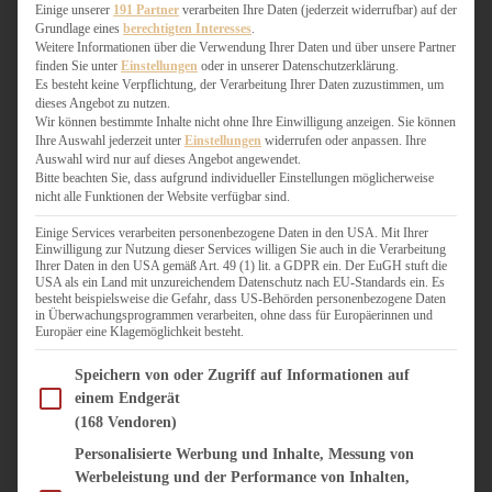
WEIHNACHTSBÄCKEREI
Einige unserer
191 Partner
verarbeiten Ihre Daten (jederzeit widerrufbar) auf der
Grundlage eines
berechtigten Interesses
.
ZIMTLIEBE
Weitere Informationen über die Verwendung Ihrer Daten und über unsere Partner
finden Sie unter
Einstellungen
oder in unserer Datenschutzerklärung.
HERZHAFT
Es besteht keine Verpflichtung, der Verarbeitung Ihrer Daten zuzustimmen, um
dieses Angebot zu nutzen.
BEILAGEN & GEMÜSE
Wir können bestimmte Inhalte nicht ohne Ihre Einwilligung anzeigen. Sie können
BURGER & SANDWICHES
Ihre Auswahl jederzeit unter
Einstellungen
widerrufen oder anpassen. Ihre
FIX AUF DEM TISCH
Auswahl wird nur auf dieses Angebot angewendet.
Bitte beachten Sie, dass aufgrund individueller Einstellungen möglicherweise
FLEISCH & FISCH
nicht alle Funktionen der Website verfügbar sind.
GRILLEN / BARBECUE
HERZHAFTES BACKEN
Einige Services verarbeiten personenbezogene Daten in den USA. Mit Ihrer
Einwilligung zur Nutzung dieser Services willigen Sie auch in die Verarbeitung
ONE-POT-GERICHTE
Ihrer Daten in den USA gemäß Art. 49 (1) lit. a GDPR ein. Der EuGH stuft die
PASTA & NUDELGERICHTE
USA als ein Land mit unzureichendem Datenschutz nach EU-Standards ein. Es
besteht beispielsweise die Gefahr, dass US-Behörden personenbezogene Daten
PIZZA, TARTES & QUICHES
in Überwachungsprogrammen verarbeiten, ohne dass für Europäerinnen und
REIS & RISOTTO
Europäer eine Klagemöglichkeit besteht.
SALATE & SNACKS
Im Folgenden finden Sie eine Liste der Zwecke des IAB Transparency and Consent Fram
SUPPENKASPEREIEN
Speichern von oder Zugriff auf Informationen auf
einem Endgerät
VEGAN HERZHAFT
(168 Vendoren)
VEGETARISCHES
VORSPEISEN
Personalisierte Werbung und Inhalte, Messung von
Werbeleistung und der Performance von Inhalten,