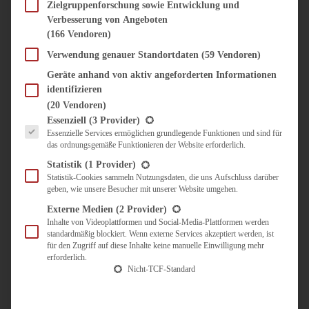
SÜSS & HERZHAFT
Zielgruppenforschung sowie Entwicklung und
Verbesserung von Angeboten
BROTAUFSTRICH
(166 Vendoren)
BRUNCH & FRÜHSTÜCK
DIPS, SAUCEN, CHUTNEYS
Verwendung genauer Standortdaten
(59 Vendoren)
KINDER-LIEBLINGSESSEN
Geräte anhand von aktiv angeforderten Informationen
KÜCHENGESCHENKE
identifizieren
OMAS REZEPTE
(20 Vendoren)
TARTES UND PIES
Es folgt eine Liste der Service-Gruppen, für die eine Einwilligung erteilt werden kann.
Essenziell
(3 Provider)
Essenzielle Services ermöglichen grundlegende Funktionen und sind für
UNTERWEGS
das ordnungsgemäße Funktionieren der Website erforderlich.
REISETIPPS
Statistik
(1 Provider)
KULINARISCH UNTERWEGS
Statistik-Cookies sammeln Nutzungsdaten, die uns Aufschluss darüber
geben, wie unsere Besucher mit unserer Website umgehen.
ÜBER MICH
ZUSAMMENARBEIT
Externe Medien
(2 Provider)
Inhalte von Videoplattformen und Social-Media-Plattformen werden
standardmäßig blockiert. Wenn externe Services akzeptiert werden, ist
für den Zugriff auf diese Inhalte keine manuelle Einwilligung mehr
erforderlich.
Nicht-TCF-Standard
Suche