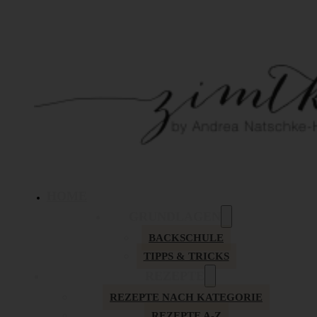
HOME
GRUNDLAGEN
BACKSCHULE
TIPPS & TRICKS
REZEPTE
REZEPTE NACH KATEGORIE
REZEPTE A-Z