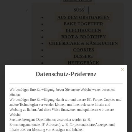
SÜSS
AUS DEM OBSTGARTEN
BAKE TOGETHER
BLECHKUCHEN
BROT & BRÖTCHEN
CHEESECAKE & KÄSEKUCHEN
COOKIES
DESSERT
HEFEGEBÄCK
KLASSIKER
Mit dies
Datenschutz-Präferenz
KUCHEN
LOW CARB & GESÜNDER
MY AMERICAN BAKERY
Wir benötigen Ihre Einwilligung, bevor Sie unsere Website weiter besuchen
können.
REZEPTE ZU OSTERN
Wir benötigen Ihre Einwilligung, damit wir und unsere 191 Partner Cookies und
SCHOKOLADIGES
andere Technologien verwenden können, um Ihnen relevante Inhalte und
SÜSSES HAUPTGERICHT
Werbung zu liefern. Auf diese Weise finanzieren und optimieren wir unsere
SÜSSES KLEINGEBÄCK
Website.
Personenbezogene Daten können verarbeitet werden (z. B.
TÖRTCHEN
Erkennungsmerkmale, IP-Adressen), z. B. für personalisierte Anzeigen und
VEGAN SÜSS
Inhalte oder zur Messung von Anzeigen und Inhalten.