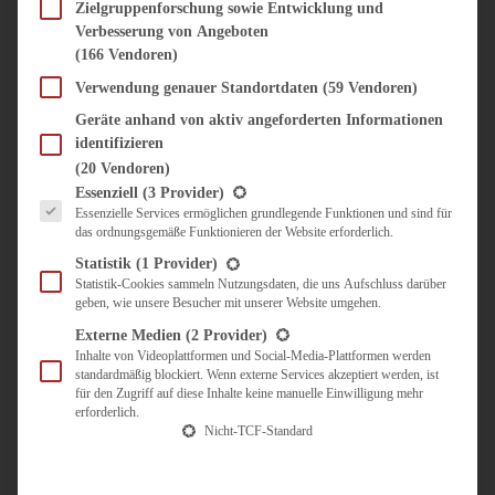
SÜSS & HERZHAFT
Zielgruppenforschung sowie Entwicklung und
Verbesserung von Angeboten
BROTAUFSTRICH
(166 Vendoren)
BRUNCH & FRÜHSTÜCK
DIPS, SAUCEN, CHUTNEYS
Verwendung genauer Standortdaten
(59 Vendoren)
KINDER-LIEBLINGSESSEN
Geräte anhand von aktiv angeforderten Informationen
KÜCHENGESCHENKE
identifizieren
OMAS REZEPTE
(20 Vendoren)
TARTES UND PIES
Es folgt eine Liste der Service-Gruppen, für die eine Einwilligung erteilt werden kann.
Essenziell
(3 Provider)
Essenzielle Services ermöglichen grundlegende Funktionen und sind für
UNTERWEGS
das ordnungsgemäße Funktionieren der Website erforderlich.
REISETIPPS
Statistik
(1 Provider)
KULINARISCH UNTERWEGS
Statistik-Cookies sammeln Nutzungsdaten, die uns Aufschluss darüber
geben, wie unsere Besucher mit unserer Website umgehen.
ÜBER MICH
ZUSAMMENARBEIT
Externe Medien
(2 Provider)
Inhalte von Videoplattformen und Social-Media-Plattformen werden
standardmäßig blockiert. Wenn externe Services akzeptiert werden, ist
für den Zugriff auf diese Inhalte keine manuelle Einwilligung mehr
erforderlich.
Nicht-TCF-Standard
Suche