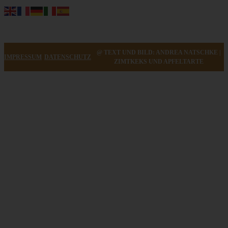
@ TEXT UND BILD: ANDREA NATSCHKE |
IMPRESSUM
DATENSCHUTZ
ZIMTKEKS UND APFELTARTE