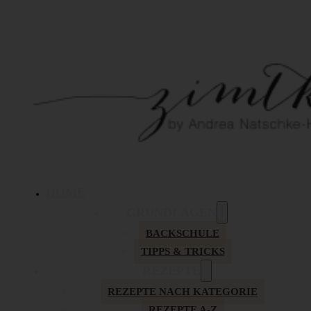
HOME
GRUNDLAGEN
BACKSCHULE
TIPPS & TRICKS
REZEPTE
REZEPTE NACH KATEGORIE
REZEPTE A-Z