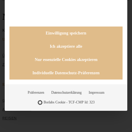
Mozzarella
Keine Beiträge gefunden
Einwilligung speichern
Unternehmen
Ich akzeptiere alle
ÜBER MICH
Nur essenzielle Cookies akzeptieren
ZUSAMMENARBEIT
Individuelle Datenschutz-Präferenzen
Entdecken
Präferenzen
Datenschutzerklärung
Impressum
GRUNDLAGEN
Borlabs Cookie - TCF-CMP Id: 323
ALLE REZEPTE
REISEN