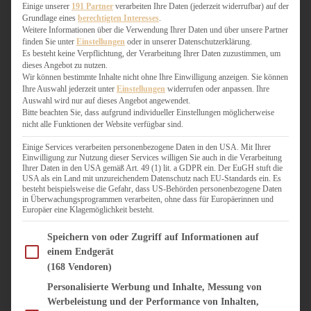
WEIHNACHTSBÄCKEREI
Einige unserer
191 Partner
verarbeiten Ihre Daten (jederzeit widerrufbar) auf der
Grundlage eines
berechtigten Interesses
.
ZIMTLIEBE
Weitere Informationen über die Verwendung Ihrer Daten und über unsere Partner
finden Sie unter
Einstellungen
oder in unserer Datenschutzerklärung.
HERZHAFT
Es besteht keine Verpflichtung, der Verarbeitung Ihrer Daten zuzustimmen, um
dieses Angebot zu nutzen.
BEILAGEN & GEMÜSE
Wir können bestimmte Inhalte nicht ohne Ihre Einwilligung anzeigen. Sie können
BURGER & SANDWICHES
Ihre Auswahl jederzeit unter
Einstellungen
widerrufen oder anpassen. Ihre
FIX AUF DEM TISCH
Auswahl wird nur auf dieses Angebot angewendet.
Bitte beachten Sie, dass aufgrund individueller Einstellungen möglicherweise
FLEISCH & FISCH
nicht alle Funktionen der Website verfügbar sind.
GRILLEN / BARBECUE
HERZHAFTES BACKEN
Einige Services verarbeiten personenbezogene Daten in den USA. Mit Ihrer
Einwilligung zur Nutzung dieser Services willigen Sie auch in die Verarbeitung
ONE-POT-GERICHTE
Ihrer Daten in den USA gemäß Art. 49 (1) lit. a GDPR ein. Der EuGH stuft die
PASTA & NUDELGERICHTE
USA als ein Land mit unzureichendem Datenschutz nach EU-Standards ein. Es
besteht beispielsweise die Gefahr, dass US-Behörden personenbezogene Daten
PIZZA, TARTES & QUICHES
in Überwachungsprogrammen verarbeiten, ohne dass für Europäerinnen und
REIS & RISOTTO
Europäer eine Klagemöglichkeit besteht.
SALATE & SNACKS
Im Folgenden finden Sie eine Liste der Zwecke des IAB Transparency and Consent Fram
SUPPENKASPEREIEN
Speichern von oder Zugriff auf Informationen auf
einem Endgerät
VEGAN HERZHAFT
(168 Vendoren)
VEGETARISCHES
VORSPEISEN
Personalisierte Werbung und Inhalte, Messung von
Werbeleistung und der Performance von Inhalten,