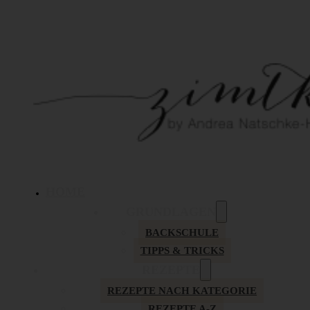
HOME
GRUNDLAGEN
BACKSCHULE
TIPPS & TRICKS
REZEPTE
REZEPTE NACH KATEGORIE
REZEPTE A-Z