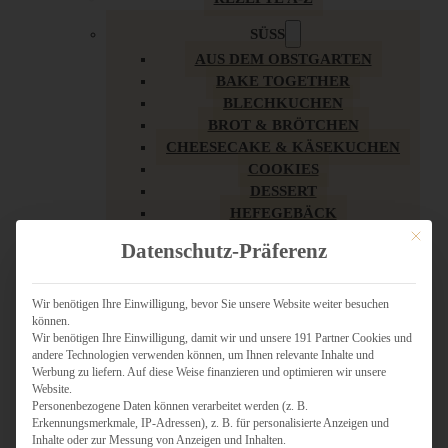
SÜSS
AUS DEM OBSTGARTEN
BAKE TOGETHER
BLECHKUCHEN
BROT & BRÖTCHEN
CHEESECAKE & KÄSEKUCHEN
COOKIES
DESSERT
HEFEGEBÄCK
KLASSIKER
Mit dies
Datenschutz-Präferenz
KUCHEN
LOW CARB & GESÜNDER
MY AMERICAN BAKERY
Wir benötigen Ihre Einwilligung, bevor Sie unsere Website weiter besuchen
können.
REZEPTE ZU OSTERN
Wir benötigen Ihre Einwilligung, damit wir und unsere 191 Partner Cookies und
SCHOKOLADIGES
andere Technologien verwenden können, um Ihnen relevante Inhalte und
SÜSSES HAUPTGERICHT
Werbung zu liefern. Auf diese Weise finanzieren und optimieren wir unsere
SÜSSES KLEINGEBÄCK
Website.
Personenbezogene Daten können verarbeitet werden (z. B.
TÖRTCHEN
Erkennungsmerkmale, IP-Adressen), z. B. für personalisierte Anzeigen und
VEGAN SÜSS
Inhalte oder zur Messung von Anzeigen und Inhalten.