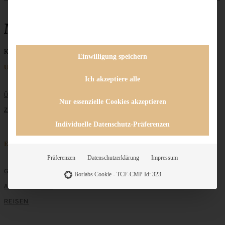
Mohnfüllung
Keine Beiträge gefunden
Einwilligung speichern
Unternehmen
Ich akzeptiere alle
ÜBER MICH
Nur essenzielle Cookies akzeptieren
ZUSAMMENARBEIT
Individuelle Datenschutz-Präferenzen
Entdecken
Präferenzen
Datenschutzerklärung
Impressum
GRUNDLAGEN
Borlabs Cookie - TCF-CMP Id: 323
ALLE REZEPTE
REISEN