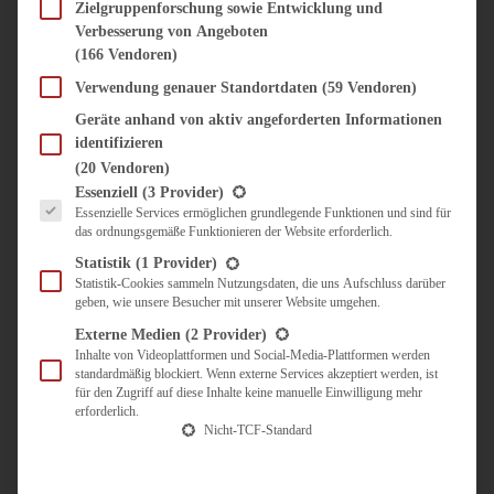
SÜSS & HERZHAFT
Zielgruppenforschung sowie Entwicklung und
Verbesserung von Angeboten
BROTAUFSTRICH
(166 Vendoren)
BRUNCH & FRÜHSTÜCK
DIPS, SAUCEN, CHUTNEYS
Verwendung genauer Standortdaten
(59 Vendoren)
KINDER-LIEBLINGSESSEN
Geräte anhand von aktiv angeforderten Informationen
KÜCHENGESCHENKE
identifizieren
OMAS REZEPTE
(20 Vendoren)
TARTES UND PIES
Es folgt eine Liste der Service-Gruppen, für die eine Einwilligung erteilt werden kann.
Essenziell
(3 Provider)
Essenzielle Services ermöglichen grundlegende Funktionen und sind für
UNTERWEGS
das ordnungsgemäße Funktionieren der Website erforderlich.
REISETIPPS
Statistik
(1 Provider)
KULINARISCH UNTERWEGS
Statistik-Cookies sammeln Nutzungsdaten, die uns Aufschluss darüber
geben, wie unsere Besucher mit unserer Website umgehen.
ÜBER MICH
ZUSAMMENARBEIT
Externe Medien
(2 Provider)
Inhalte von Videoplattformen und Social-Media-Plattformen werden
standardmäßig blockiert. Wenn externe Services akzeptiert werden, ist
für den Zugriff auf diese Inhalte keine manuelle Einwilligung mehr
erforderlich.
Nicht-TCF-Standard
Suche