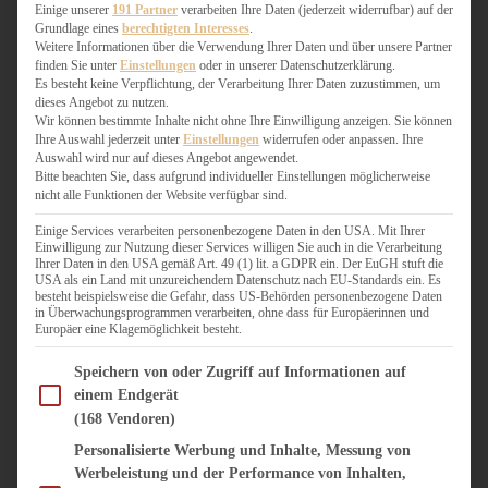
WEIHNACHTSBÄCKEREI
Einige unserer
191 Partner
verarbeiten Ihre Daten (jederzeit widerrufbar) auf der
Grundlage eines
berechtigten Interesses
.
ZIMTLIEBE
Weitere Informationen über die Verwendung Ihrer Daten und über unsere Partner
finden Sie unter
Einstellungen
oder in unserer Datenschutzerklärung.
HERZHAFT
Es besteht keine Verpflichtung, der Verarbeitung Ihrer Daten zuzustimmen, um
dieses Angebot zu nutzen.
BEILAGEN & GEMÜSE
Wir können bestimmte Inhalte nicht ohne Ihre Einwilligung anzeigen. Sie können
BURGER & SANDWICHES
Ihre Auswahl jederzeit unter
Einstellungen
widerrufen oder anpassen. Ihre
FIX AUF DEM TISCH
Auswahl wird nur auf dieses Angebot angewendet.
Bitte beachten Sie, dass aufgrund individueller Einstellungen möglicherweise
FLEISCH & FISCH
nicht alle Funktionen der Website verfügbar sind.
GRILLEN / BARBECUE
HERZHAFTES BACKEN
Einige Services verarbeiten personenbezogene Daten in den USA. Mit Ihrer
Einwilligung zur Nutzung dieser Services willigen Sie auch in die Verarbeitung
ONE-POT-GERICHTE
Ihrer Daten in den USA gemäß Art. 49 (1) lit. a GDPR ein. Der EuGH stuft die
PASTA & NUDELGERICHTE
USA als ein Land mit unzureichendem Datenschutz nach EU-Standards ein. Es
besteht beispielsweise die Gefahr, dass US-Behörden personenbezogene Daten
PIZZA, TARTES & QUICHES
in Überwachungsprogrammen verarbeiten, ohne dass für Europäerinnen und
REIS & RISOTTO
Europäer eine Klagemöglichkeit besteht.
SALATE & SNACKS
Im Folgenden finden Sie eine Liste der Zwecke des IAB Transparency and Consent Fram
SUPPENKASPEREIEN
Speichern von oder Zugriff auf Informationen auf
einem Endgerät
VEGAN HERZHAFT
(168 Vendoren)
VEGETARISCHES
VORSPEISEN
Personalisierte Werbung und Inhalte, Messung von
Werbeleistung und der Performance von Inhalten,