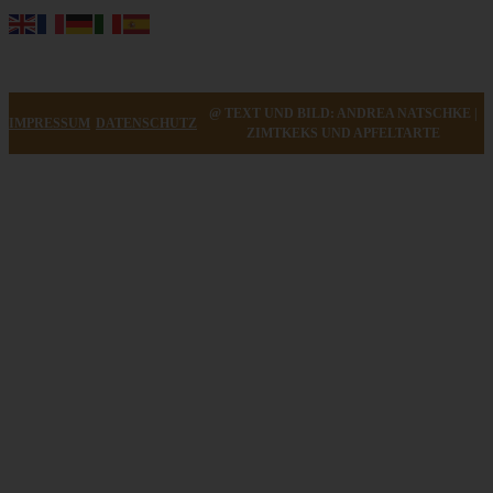
@ TEXT UND BILD: ANDREA NATSCHKE |
IMPRESSUM
DATENSCHUTZ
ZIMTKEKS UND APFELTARTE