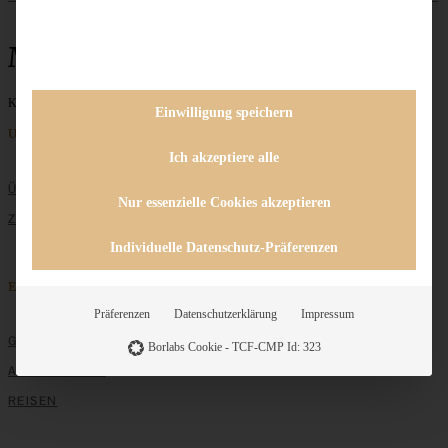
Mini-Strudel
Keine Beiträge gefunden
Einwilligung speichern
Unternehmen
Ich akzeptiere alle
ÜBER MICH
Nur essenzielle Cookies akzeptieren
ZUSAMMENARBEIT
Individuelle Datenschutz-Präferenzen
Entdecken
Präferenzen
Datenschutzerklärung
Impressum
GRUNDLAGEN
Borlabs Cookie - TCF-CMP Id: 323
ALLE REZEPTE
REISEN