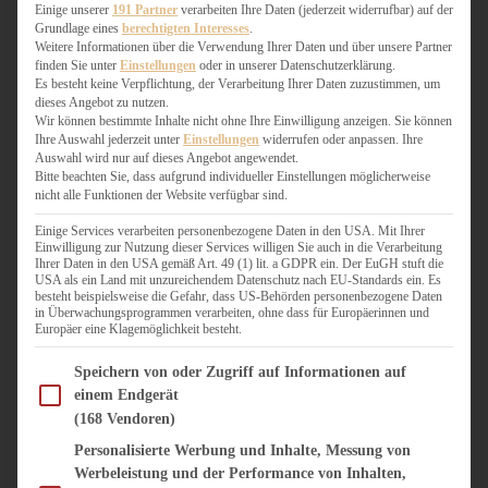
WEIHNACHTSBÄCKEREI
Einige unserer
191 Partner
verarbeiten Ihre Daten (jederzeit widerrufbar) auf der
Grundlage eines
berechtigten Interesses
.
ZIMTLIEBE
Weitere Informationen über die Verwendung Ihrer Daten und über unsere Partner
finden Sie unter
Einstellungen
oder in unserer Datenschutzerklärung.
HERZHAFT
Es besteht keine Verpflichtung, der Verarbeitung Ihrer Daten zuzustimmen, um
dieses Angebot zu nutzen.
BEILAGEN & GEMÜSE
Wir können bestimmte Inhalte nicht ohne Ihre Einwilligung anzeigen. Sie können
BURGER & SANDWICHES
Ihre Auswahl jederzeit unter
Einstellungen
widerrufen oder anpassen. Ihre
FIX AUF DEM TISCH
Auswahl wird nur auf dieses Angebot angewendet.
Bitte beachten Sie, dass aufgrund individueller Einstellungen möglicherweise
FLEISCH & FISCH
nicht alle Funktionen der Website verfügbar sind.
GRILLEN / BARBECUE
HERZHAFTES BACKEN
Einige Services verarbeiten personenbezogene Daten in den USA. Mit Ihrer
Einwilligung zur Nutzung dieser Services willigen Sie auch in die Verarbeitung
ONE-POT-GERICHTE
Ihrer Daten in den USA gemäß Art. 49 (1) lit. a GDPR ein. Der EuGH stuft die
PASTA & NUDELGERICHTE
USA als ein Land mit unzureichendem Datenschutz nach EU-Standards ein. Es
besteht beispielsweise die Gefahr, dass US-Behörden personenbezogene Daten
PIZZA, TARTES & QUICHES
in Überwachungsprogrammen verarbeiten, ohne dass für Europäerinnen und
REIS & RISOTTO
Europäer eine Klagemöglichkeit besteht.
SALATE & SNACKS
Im Folgenden finden Sie eine Liste der Zwecke des IAB Transparency and Consent Fram
SUPPENKASPEREIEN
Speichern von oder Zugriff auf Informationen auf
einem Endgerät
VEGAN HERZHAFT
(168 Vendoren)
VEGETARISCHES
VORSPEISEN
Personalisierte Werbung und Inhalte, Messung von
Werbeleistung und der Performance von Inhalten,