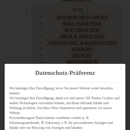
SÜSS
AUS DEM OBSTGARTEN
BAKE TOGETHER
BLECHKUCHEN
BROT & BRÖTCHEN
CHEESECAKE & KÄSEKUCHEN
COOKIES
DESSERT
HEFEGEBÄCK
KLASSIKER
Mit dies
Datenschutz-Präferenz
KUCHEN
LOW CARB & GESÜNDER
MY AMERICAN BAKERY
Wir benötigen Ihre Einwilligung, bevor Sie unsere Website weiter besuchen
können.
REZEPTE ZU OSTERN
Wir benötigen Ihre Einwilligung, damit wir und unsere 191 Partner Cookies und
SCHOKOLADIGES
andere Technologien verwenden können, um Ihnen relevante Inhalte und
SÜSSES HAUPTGERICHT
Werbung zu liefern. Auf diese Weise finanzieren und optimieren wir unsere
SÜSSES KLEINGEBÄCK
Website.
Personenbezogene Daten können verarbeitet werden (z. B.
TÖRTCHEN
Erkennungsmerkmale, IP-Adressen), z. B. für personalisierte Anzeigen und
VEGAN SÜSS
Inhalte oder zur Messung von Anzeigen und Inhalten.