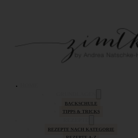
HOME
GRUNDLAGEN
BACKSCHULE
TIPPS & TRICKS
REZEPTE
REZEPTE NACH KATEGORIE
REZEPTE A-Z