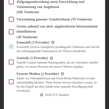
SÜSS & HERZHAFT
Zielgruppenforschung sowie Entwicklung und
Verbesserung von Angeboten
BROTAUFSTRICH
(166 Vendoren)
BRUNCH & FRÜHSTÜCK
DIPS, SAUCEN, CHUTNEYS
Verwendung genauer Standortdaten
(59 Vendoren)
KINDER-LIEBLINGSESSEN
Geräte anhand von aktiv angeforderten Informationen
KÜCHENGESCHENKE
identifizieren
OMAS REZEPTE
(20 Vendoren)
TARTES UND PIES
Es folgt eine Liste der Service-Gruppen, für die eine Einwilligung erteilt werden kann.
Essenziell
(3 Provider)
Essenzielle Services ermöglichen grundlegende Funktionen und sind für
UNTERWEGS
das ordnungsgemäße Funktionieren der Website erforderlich.
REISETIPPS
Statistik
(1 Provider)
KULINARISCH UNTERWEGS
Statistik-Cookies sammeln Nutzungsdaten, die uns Aufschluss darüber
geben, wie unsere Besucher mit unserer Website umgehen.
ÜBER MICH
ZUSAMMENARBEIT
Externe Medien
(2 Provider)
Inhalte von Videoplattformen und Social-Media-Plattformen werden
standardmäßig blockiert. Wenn externe Services akzeptiert werden, ist
für den Zugriff auf diese Inhalte keine manuelle Einwilligung mehr
erforderlich.
Nicht-TCF-Standard
Suche