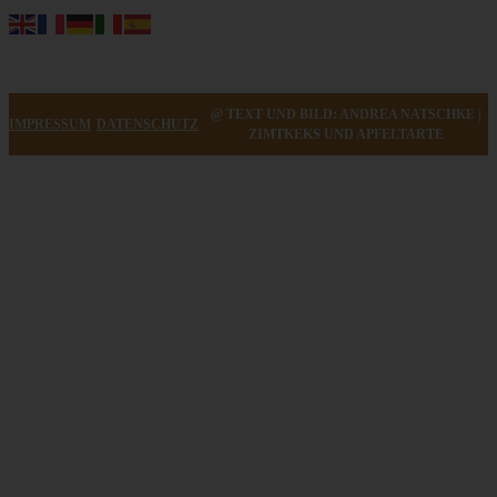
@ TEXT UND BILD: ANDREA NATSCHKE |
IMPRESSUM
DATENSCHUTZ
ZIMTKEKS UND APFELTARTE