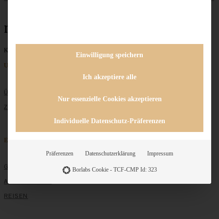
mexikanisch
Keine Beiträge gefunden
Einwilligung speichern
Unternehmen
Ich akzeptiere alle
ÜBER MICH
Nur essenzielle Cookies akzeptieren
ZUSAMMENARBEIT
Individuelle Datenschutz-Präferenzen
Entdecken
Präferenzen
Datenschutzerklärung
Impressum
GRUNDLAGEN
Borlabs Cookie - TCF-CMP Id: 323
ALLE REZEPTE
REISEN