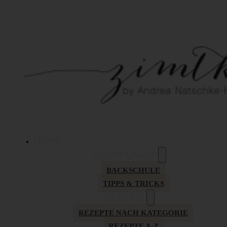
HOME
GRUNDLAGEN
BACKSCHULE
TIPPS & TRICKS
REZEPTE
REZEPTE NACH KATEGORIE
REZEPTE A-Z