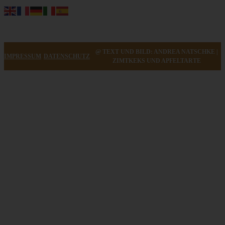
@ TEXT UND BILD: ANDREA NATSCHKE |
IMPRESSUM
DATENSCHUTZ
ZIMTKEKS UND APFELTARTE