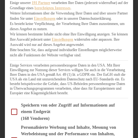
WEIHNACHTSBÄCKEREI
Einige unserer
191 Partner
verarbeiten Ihre Daten (jederzeit widerrufbar) auf der
Grundlage eines
berechtigten Interesses
.
ZIMTLIEBE
Weitere Informationen über die Verwendung Ihrer Daten und über unsere Partner
finden Sie unter
Einstellungen
oder in unserer Datenschutzerklärung.
HERZHAFT
Es besteht keine Verpflichtung, der Verarbeitung Ihrer Daten zuzustimmen, um
dieses Angebot zu nutzen.
BEILAGEN & GEMÜSE
Wir können bestimmte Inhalte nicht ohne Ihre Einwilligung anzeigen. Sie können
BURGER & SANDWICHES
Ihre Auswahl jederzeit unter
Einstellungen
widerrufen oder anpassen. Ihre
FIX AUF DEM TISCH
Auswahl wird nur auf dieses Angebot angewendet.
Bitte beachten Sie, dass aufgrund individueller Einstellungen möglicherweise
FLEISCH & FISCH
nicht alle Funktionen der Website verfügbar sind.
GRILLEN / BARBECUE
HERZHAFTES BACKEN
Einige Services verarbeiten personenbezogene Daten in den USA. Mit Ihrer
Einwilligung zur Nutzung dieser Services willigen Sie auch in die Verarbeitung
ONE-POT-GERICHTE
Ihrer Daten in den USA gemäß Art. 49 (1) lit. a GDPR ein. Der EuGH stuft die
PASTA & NUDELGERICHTE
USA als ein Land mit unzureichendem Datenschutz nach EU-Standards ein. Es
besteht beispielsweise die Gefahr, dass US-Behörden personenbezogene Daten
PIZZA, TARTES & QUICHES
in Überwachungsprogrammen verarbeiten, ohne dass für Europäerinnen und
REIS & RISOTTO
Europäer eine Klagemöglichkeit besteht.
SALATE & SNACKS
Im Folgenden finden Sie eine Liste der Zwecke des IAB Transparency and Consent Fram
SUPPENKASPEREIEN
Speichern von oder Zugriff auf Informationen auf
einem Endgerät
VEGAN HERZHAFT
(168 Vendoren)
VEGETARISCHES
VORSPEISEN
Personalisierte Werbung und Inhalte, Messung von
Werbeleistung und der Performance von Inhalten,