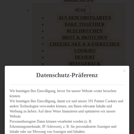
SÜSS
AUS DEM OBSTGARTEN
BAKE TOGETHER
BLECHKUCHEN
BROT & BRÖTCHEN
CHEESECAKE & KÄSEKUCHEN
COOKIES
DESSERT
HEFEGEBÄCK
KLASSIKER
Mit dies
Datenschutz-Präferenz
KUCHEN
LOW CARB & GESÜNDER
MY AMERICAN BAKERY
Wir benötigen Ihre Einwilligung, bevor Sie unsere Website weiter besuchen
können.
REZEPTE ZU OSTERN
Wir benötigen Ihre Einwilligung, damit wir und unsere 191 Partner Cookies und
SCHOKOLADIGES
andere Technologien verwenden können, um Ihnen relevante Inhalte und
SÜSSES HAUPTGERICHT
Werbung zu liefern. Auf diese Weise finanzieren und optimieren wir unsere
SÜSSES KLEINGEBÄCK
Website.
Personenbezogene Daten können verarbeitet werden (z. B.
TÖRTCHEN
Erkennungsmerkmale, IP-Adressen), z. B. für personalisierte Anzeigen und
VEGAN SÜSS
Inhalte oder zur Messung von Anzeigen und Inhalten.