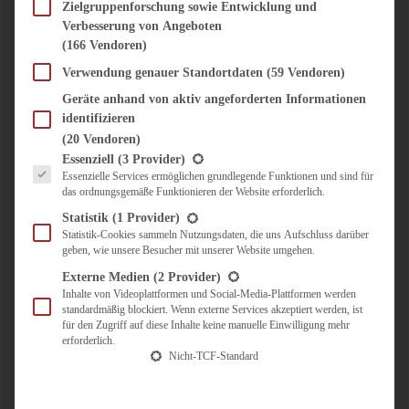
SÜSS & HERZHAFT
Zielgruppenforschung sowie Entwicklung und
Verbesserung von Angeboten
BROTAUFSTRICH
(166 Vendoren)
BRUNCH & FRÜHSTÜCK
DIPS, SAUCEN, CHUTNEYS
Verwendung genauer Standortdaten
(59 Vendoren)
KINDER-LIEBLINGSESSEN
Geräte anhand von aktiv angeforderten Informationen
KÜCHENGESCHENKE
identifizieren
OMAS REZEPTE
(20 Vendoren)
TARTES UND PIES
Es folgt eine Liste der Service-Gruppen, für die eine Einwilligung erteilt werden kann.
Essenziell
(3 Provider)
Essenzielle Services ermöglichen grundlegende Funktionen und sind für
UNTERWEGS
das ordnungsgemäße Funktionieren der Website erforderlich.
REISETIPPS
Statistik
(1 Provider)
KULINARISCH UNTERWEGS
Statistik-Cookies sammeln Nutzungsdaten, die uns Aufschluss darüber
geben, wie unsere Besucher mit unserer Website umgehen.
ÜBER MICH
ZUSAMMENARBEIT
Externe Medien
(2 Provider)
Inhalte von Videoplattformen und Social-Media-Plattformen werden
standardmäßig blockiert. Wenn externe Services akzeptiert werden, ist
für den Zugriff auf diese Inhalte keine manuelle Einwilligung mehr
erforderlich.
Nicht-TCF-Standard
Suche