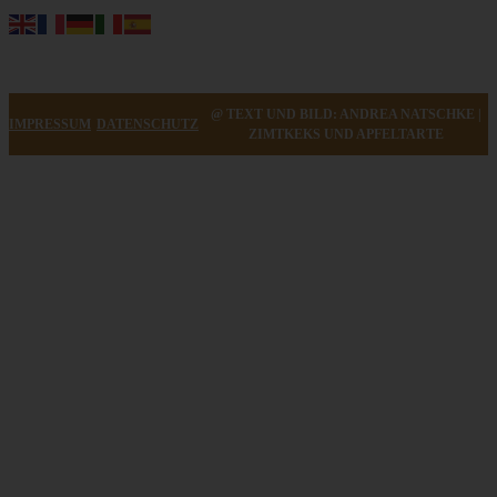
@ TEXT UND BILD: ANDREA NATSCHKE |
IMPRESSUM
DATENSCHUTZ
ZIMTKEKS UND APFELTARTE