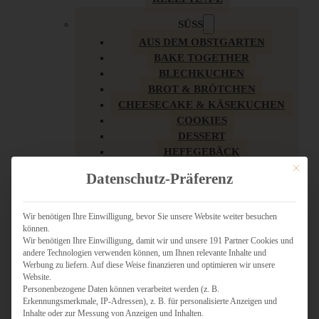
SÜSS
AUS DEM OBSTGARTEN
BAKE TOGETHER
BLECHKUCHEN
BROT & BRÖTCHEN
CHEESECAKE & KÄSEKUCHEN
COOKIES
DESSERT
HEFEGEBÄCK
KLASSIKER
Mit dies
Datenschutz-Präferenz
KUCHEN
LOW CARB & GESÜNDER
MY AMERICAN BAKERY
Wir benötigen Ihre Einwilligung, bevor Sie unsere Website weiter besuchen
können.
REZEPTE ZU OSTERN
Wir benötigen Ihre Einwilligung, damit wir und unsere 191 Partner Cookies und
SCHOKOLADIGES
andere Technologien verwenden können, um Ihnen relevante Inhalte und
SÜSSES HAUPTGERICHT
Werbung zu liefern. Auf diese Weise finanzieren und optimieren wir unsere
SÜSSES KLEINGEBÄCK
Website.
Personenbezogene Daten können verarbeitet werden (z. B.
TÖRTCHEN
Erkennungsmerkmale, IP-Adressen), z. B. für personalisierte Anzeigen und
VEGAN SÜSS
Inhalte oder zur Messung von Anzeigen und Inhalten.