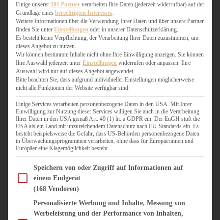
WEIHNACHTSBÄCKEREI
Einige unserer
191 Partner
verarbeiten Ihre Daten (jederzeit widerrufbar) auf der
Grundlage eines
berechtigten Interesses
.
ZIMTLIEBE
Weitere Informationen über die Verwendung Ihrer Daten und über unsere Partner
finden Sie unter
Einstellungen
oder in unserer Datenschutzerklärung.
HERZHAFT
Es besteht keine Verpflichtung, der Verarbeitung Ihrer Daten zuzustimmen, um
dieses Angebot zu nutzen.
BEILAGEN & GEMÜSE
Wir können bestimmte Inhalte nicht ohne Ihre Einwilligung anzeigen. Sie können
BURGER & SANDWICHES
Ihre Auswahl jederzeit unter
Einstellungen
widerrufen oder anpassen. Ihre
FIX AUF DEM TISCH
Auswahl wird nur auf dieses Angebot angewendet.
Bitte beachten Sie, dass aufgrund individueller Einstellungen möglicherweise
FLEISCH & FISCH
nicht alle Funktionen der Website verfügbar sind.
GRILLEN / BARBECUE
HERZHAFTES BACKEN
Einige Services verarbeiten personenbezogene Daten in den USA. Mit Ihrer
Einwilligung zur Nutzung dieser Services willigen Sie auch in die Verarbeitung
ONE-POT-GERICHTE
Ihrer Daten in den USA gemäß Art. 49 (1) lit. a GDPR ein. Der EuGH stuft die
PASTA & NUDELGERICHTE
USA als ein Land mit unzureichendem Datenschutz nach EU-Standards ein. Es
besteht beispielsweise die Gefahr, dass US-Behörden personenbezogene Daten
PIZZA, TARTES & QUICHES
in Überwachungsprogrammen verarbeiten, ohne dass für Europäerinnen und
REIS & RISOTTO
Europäer eine Klagemöglichkeit besteht.
SALATE & SNACKS
Im Folgenden finden Sie eine Liste der Zwecke des IAB Transparency and Consent Fram
SUPPENKASPEREIEN
Speichern von oder Zugriff auf Informationen auf
einem Endgerät
VEGAN HERZHAFT
(168 Vendoren)
VEGETARISCHES
VORSPEISEN
Personalisierte Werbung und Inhalte, Messung von
Werbeleistung und der Performance von Inhalten,