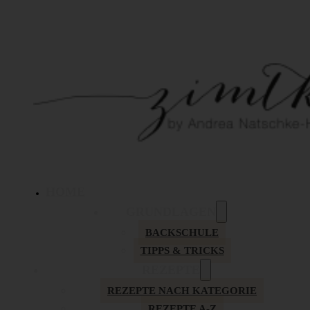
HOME
GRUNDLAGEN
BACKSCHULE
TIPPS & TRICKS
REZEPTE
REZEPTE NACH KATEGORIE
REZEPTE A-Z