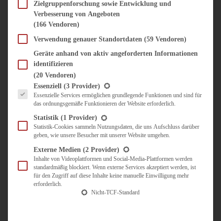
SÜSS & HERZHAFT
Zielgruppenforschung sowie Entwicklung und
Verbesserung von Angeboten
BROTAUFSTRICH
(166 Vendoren)
BRUNCH & FRÜHSTÜCK
DIPS, SAUCEN, CHUTNEYS
Verwendung genauer Standortdaten
(59 Vendoren)
KINDER-LIEBLINGSESSEN
Geräte anhand von aktiv angeforderten Informationen
KÜCHENGESCHENKE
identifizieren
OMAS REZEPTE
(20 Vendoren)
TARTES UND PIES
Es folgt eine Liste der Service-Gruppen, für die eine Einwilligung erteilt werden kann.
Essenziell
(3 Provider)
Essenzielle Services ermöglichen grundlegende Funktionen und sind für
UNTERWEGS
das ordnungsgemäße Funktionieren der Website erforderlich.
REISETIPPS
Statistik
(1 Provider)
KULINARISCH UNTERWEGS
Statistik-Cookies sammeln Nutzungsdaten, die uns Aufschluss darüber
geben, wie unsere Besucher mit unserer Website umgehen.
ÜBER MICH
ZUSAMMENARBEIT
Externe Medien
(2 Provider)
Inhalte von Videoplattformen und Social-Media-Plattformen werden
standardmäßig blockiert. Wenn externe Services akzeptiert werden, ist
für den Zugriff auf diese Inhalte keine manuelle Einwilligung mehr
erforderlich.
Nicht-TCF-Standard
Suche