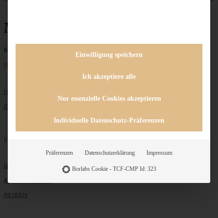
Melone
Keine Beiträge gefunden
Einwilligung speichern
Unternehmen
Ich akzeptiere alle
ÜBER MICH
Nur essenzielle Cookies akzeptieren
ZUSAMMENARBEIT
Individuelle Datenschutz-Präferenzen
Entdecken
Präferenzen
Datenschutzerklärung
Impressum
GRUNDLAGEN
Borlabs Cookie - TCF-CMP Id: 323
ALLE REZEPTE
REISEN