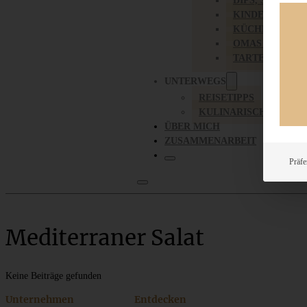
DIPS, SAUCEN,
KINDER-LIEBL
KÜCHENGESC
OMAS REZEPT
TARTES UND PI
UNTERWEGS
REISETIPPS
KULINARISCH UNTER
ÜBER MICH
ZUSAMMENARBEIT
Präfe
Mediterraner Salat
Keine Beiträge gefunden
Unternehmen
Entdecken