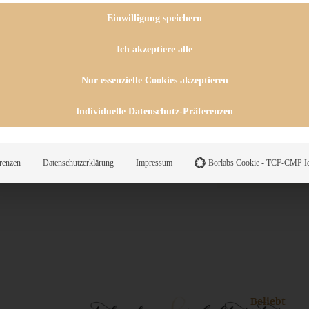
 CHUTNEYS
INGSESSEN
Einwilligung speichern
HENKE
E
Ich akzeptiere alle
ES
Nur essenzielle Cookies akzeptieren
Individuelle Datenschutz-Präferenzen
WEGS
renzen
Datenschutzerklärung
Impressum
Borlabs Cookie - TCF-CMP Id
Suche
Beliebt