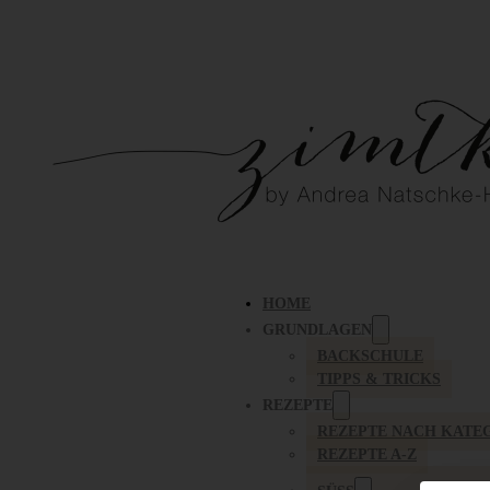
HOME
GRUNDLAGEN
BACKSCHULE
TIPPS & TRICKS
REZEPTE
REZEPTE NACH KATE
REZEPTE A-Z