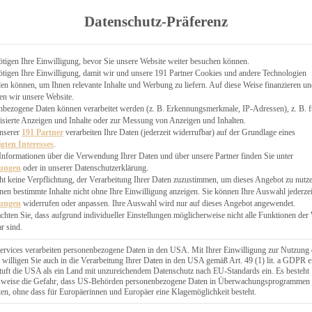
TGARTEN
Datenschutz-Präferenz
ER
N
CHEN
tigen Ihre Einwilligung, bevor Sie unsere Website weiter besuchen können.
tigen Ihre Einwilligung, damit wir und unsere 191 Partner Cookies und andere Technologien
& KÄSEKUCHEN
n können, um Ihnen relevante Inhalte und Werbung zu liefern. Auf diese Weise finanzieren u
en wir unsere Website.
nbezogene Daten können verarbeitet werden (z. B. Erkennungsmerkmale, IP-Adressen), z. B. f
isierte Anzeigen und Inhalte oder zur Messung von Anzeigen und Inhalten.
unserer
191 Partner
verarbeiten Ihre Daten (jederzeit widerrufbar) auf der Grundlage eines
igten Interesses
.
Informationen über die Verwendung Ihrer Daten und über unsere Partner finden Sie unter
GESÜNDER
lungen
oder in unserer Datenschutzerklärung.
 BAKERY
ht keine Verpflichtung, der Verarbeitung Ihrer Daten zuzustimmen, um dieses Angebot zu nutz
en bestimmte Inhalte nicht ohne Ihre Einwilligung anzeigen. Sie können Ihre Auswahl jederzei
STERN
lungen
widerrufen oder anpassen. Ihre Auswahl wird nur auf dieses Angebot angewendet.
ES
achten Sie, dass aufgrund individueller Einstellungen möglicherweise nicht alle Funktionen der
GERICHT
r sind.
EBÄCK
ervices verarbeiten personenbezogene Daten in den USA. Mit Ihrer Einwilligung zur Nutzung 
 willigen Sie auch in die Verarbeitung Ihrer Daten in den USA gemäß Art. 49 (1) lit. a GDPR e
uft die USA als ein Land mit unzureichendem Datenschutz nach EU-Standards ein. Es besteht
ÄCKEREI
lsweise die Gefahr, dass US-Behörden personenbezogene Daten in Überwachungsprogrammen
ten, ohne dass für Europäerinnen und Europäer eine Klagemöglichkeit besteht.