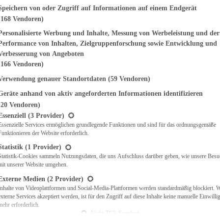
genden finden Sie eine Liste der Zwecke des IAB Transparency and Consent Fr
Speichern von oder Zugriff auf Informationen auf einem Endgerät
(168 Vendoren)
EMÜSE
NDWICHES
Personalisierte Werbung und Inhalte, Messung von Werbeleistung und der
ISCH
Performance von Inhalten, Zielgruppenforschung sowie Entwicklung und
CH
Verbesserung von Angeboten
RBECUE
(166 Vendoren)
BACKEN
Verwendung genauer Standortdaten
(59 Vendoren)
CHTE
Geräte anhand von aktiv angeforderten Informationen identifizieren
LGERICHTE
 & QUICHES
(20 Vendoren)
t eine Liste der Service-Gruppen, für die eine Einwilligung erteilt werden ka
O
Essenziell
(3 Provider)
Essenzielle Services ermöglichen grundlegende Funktionen und sind für das ordnungsgemäße
CKS
Funktionieren der Website erforderlich.
REIEN
AFT
Statistik
(1 Provider)
ES
Statistik-Cookies sammeln Nutzungsdaten, die uns Aufschluss darüber geben, wie unsere Besu
mit unserer Website umgehen.
Externe Medien
(2 Provider)
Inhalte von Videoplattformen und Social-Media-Plattformen werden standardmäßig blockiert. 
externe Services akzeptiert werden, ist für den Zugriff auf diese Inhalte keine manuelle Einwill
CH
mehr erforderlich.
ÜHSTÜCK
Nicht-TCF-Standard