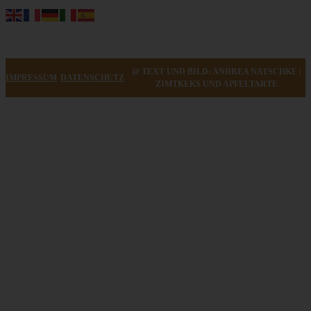
@ TEXT UND BILD: ANDREA NATSCHKE |
IMPRESSUM
DATENSCHUTZ
ZIMTKEKS UND APFELTARTE