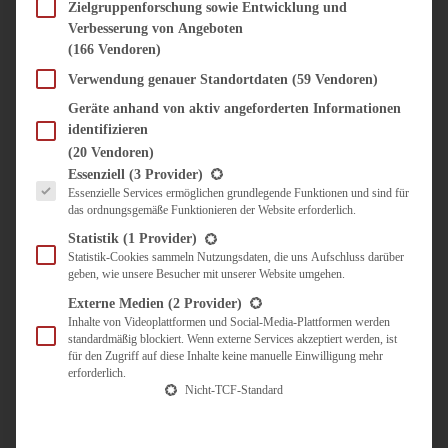
SÜSS & HERZHAFT
Zielgruppenforschung sowie Entwicklung und
Verbesserung von Angeboten
BROTAUFSTRICH
(166 Vendoren)
BRUNCH & FRÜHSTÜCK
DIPS, SAUCEN, CHUTNEYS
Verwendung genauer Standortdaten
(59 Vendoren)
KINDER-LIEBLINGSESSEN
Geräte anhand von aktiv angeforderten Informationen
KÜCHENGESCHENKE
identifizieren
OMAS REZEPTE
(20 Vendoren)
TARTES UND PIES
Es folgt eine Liste der Service-Gruppen, für die eine Einwilligung erteilt werden kann.
Essenziell
(3 Provider)
Essenzielle Services ermöglichen grundlegende Funktionen und sind für
UNTERWEGS
das ordnungsgemäße Funktionieren der Website erforderlich.
REISETIPPS
Statistik
(1 Provider)
KULINARISCH UNTERWEGS
Statistik-Cookies sammeln Nutzungsdaten, die uns Aufschluss darüber
geben, wie unsere Besucher mit unserer Website umgehen.
ÜBER MICH
ZUSAMMENARBEIT
Externe Medien
(2 Provider)
Inhalte von Videoplattformen und Social-Media-Plattformen werden
standardmäßig blockiert. Wenn externe Services akzeptiert werden, ist
für den Zugriff auf diese Inhalte keine manuelle Einwilligung mehr
erforderlich.
Nicht-TCF-Standard
Suche