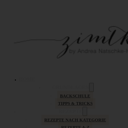
HOME
GRUNDLAGEN
BACKSCHULE
TIPPS & TRICKS
REZEPTE
REZEPTE NACH KATEGORIE
REZEPTE A-Z