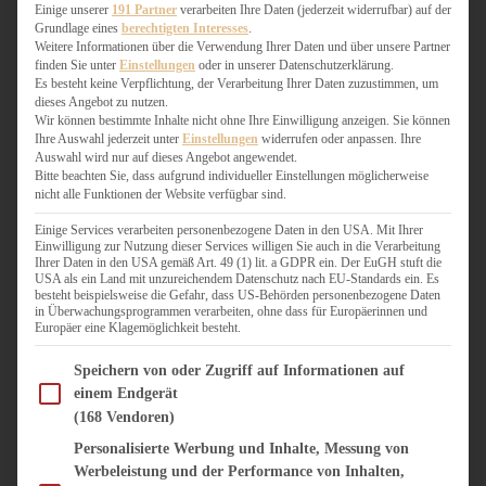
WEIHNACHTSBÄCKEREI
Einige unserer
191 Partner
verarbeiten Ihre Daten (jederzeit widerrufbar) auf der
Grundlage eines
berechtigten Interesses
.
ZIMTLIEBE
Weitere Informationen über die Verwendung Ihrer Daten und über unsere Partner
finden Sie unter
Einstellungen
oder in unserer Datenschutzerklärung.
HERZHAFT
Es besteht keine Verpflichtung, der Verarbeitung Ihrer Daten zuzustimmen, um
dieses Angebot zu nutzen.
BEILAGEN & GEMÜSE
Wir können bestimmte Inhalte nicht ohne Ihre Einwilligung anzeigen. Sie können
BURGER & SANDWICHES
Ihre Auswahl jederzeit unter
Einstellungen
widerrufen oder anpassen. Ihre
FIX AUF DEM TISCH
Auswahl wird nur auf dieses Angebot angewendet.
Bitte beachten Sie, dass aufgrund individueller Einstellungen möglicherweise
FLEISCH & FISCH
nicht alle Funktionen der Website verfügbar sind.
GRILLEN / BARBECUE
HERZHAFTES BACKEN
Einige Services verarbeiten personenbezogene Daten in den USA. Mit Ihrer
Einwilligung zur Nutzung dieser Services willigen Sie auch in die Verarbeitung
ONE-POT-GERICHTE
Ihrer Daten in den USA gemäß Art. 49 (1) lit. a GDPR ein. Der EuGH stuft die
PASTA & NUDELGERICHTE
USA als ein Land mit unzureichendem Datenschutz nach EU-Standards ein. Es
besteht beispielsweise die Gefahr, dass US-Behörden personenbezogene Daten
PIZZA, TARTES & QUICHES
in Überwachungsprogrammen verarbeiten, ohne dass für Europäerinnen und
REIS & RISOTTO
Europäer eine Klagemöglichkeit besteht.
SALATE & SNACKS
Im Folgenden finden Sie eine Liste der Zwecke des IAB Transparency and Consent Fram
SUPPENKASPEREIEN
Speichern von oder Zugriff auf Informationen auf
einem Endgerät
VEGAN HERZHAFT
(168 Vendoren)
VEGETARISCHES
VORSPEISEN
Personalisierte Werbung und Inhalte, Messung von
Werbeleistung und der Performance von Inhalten,