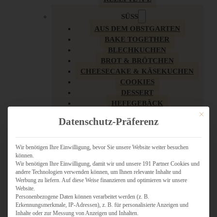
SÜSS
AUS DEM OBSTGARTEN
BAKE TOGETHER
BLECHKUCHEN
BROT & BRÖTCHEN
CHEESECAKE & KÄSEKUCHEN
COOKIES
DESSERT
HEFEGEBÄCK
KLASSIKER
Mit dies
Datenschutz-Präferenz
KUCHEN
LOW CARB & GESÜNDER
MY AMERICAN BAKERY
Wir benötigen Ihre Einwilligung, bevor Sie unsere Website weiter besuchen
können.
REZEPTE ZU OSTERN
Wir benötigen Ihre Einwilligung, damit wir und unsere 191 Partner Cookies und
SCHOKOLADIGES
andere Technologien verwenden können, um Ihnen relevante Inhalte und
SÜSSES HAUPTGERICHT
Werbung zu liefern. Auf diese Weise finanzieren und optimieren wir unsere
SÜSSES KLEINGEBÄCK
Website.
Personenbezogene Daten können verarbeitet werden (z. B.
TÖRTCHEN
Erkennungsmerkmale, IP-Adressen), z. B. für personalisierte Anzeigen und
VEGAN SÜSS
Inhalte oder zur Messung von Anzeigen und Inhalten.