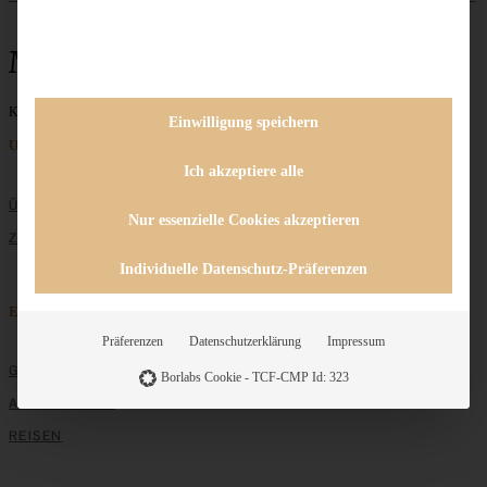
Mascarponecreme
Keine Beiträge gefunden
Einwilligung speichern
Unternehmen
Ich akzeptiere alle
ÜBER MICH
Nur essenzielle Cookies akzeptieren
ZUSAMMENARBEIT
Individuelle Datenschutz-Präferenzen
Entdecken
Präferenzen
Datenschutzerklärung
Impressum
GRUNDLAGEN
Borlabs Cookie - TCF-CMP Id: 323
ALLE REZEPTE
REISEN