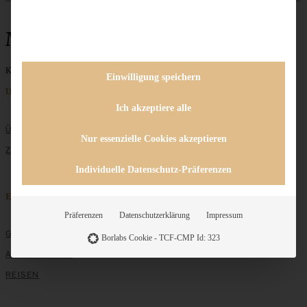
Mascarpone
Keine Beiträge gefunden
Einwilligung speichern
Unternehmen
Ich akzeptiere alle
ÜBER MICH
Nur essenzielle Cookies akzeptieren
ZUSAMMENARBEIT
Individuelle Datenschutz-Präferenzen
Entdecken
Präferenzen
Datenschutzerklärung
Impressum
GRUNDLAGEN
Borlabs Cookie - TCF-CMP Id: 323
ALLE REZEPTE
REISEN