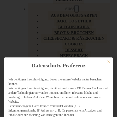
SÜSS
AUS DEM OBSTGARTEN
BAKE TOGETHER
BLECHKUCHEN
BROT & BRÖTCHEN
CHEESECAKE & KÄSEKUCHEN
COOKIES
DESSERT
HEFEGEBÄCK
KLASSIKER
Mit dies
Datenschutz-Präferenz
KUCHEN
LOW CARB & GESÜNDER
MY AMERICAN BAKERY
Wir benötigen Ihre Einwilligung, bevor Sie unsere Website weiter besuchen
können.
REZEPTE ZU OSTERN
Wir benötigen Ihre Einwilligung, damit wir und unsere 191 Partner Cookies und
SCHOKOLADIGES
andere Technologien verwenden können, um Ihnen relevante Inhalte und
SÜSSES HAUPTGERICHT
Werbung zu liefern. Auf diese Weise finanzieren und optimieren wir unsere
SÜSSES KLEINGEBÄCK
Website.
Personenbezogene Daten können verarbeitet werden (z. B.
TÖRTCHEN
Erkennungsmerkmale, IP-Adressen), z. B. für personalisierte Anzeigen und
VEGAN SÜSS
Inhalte oder zur Messung von Anzeigen und Inhalten.