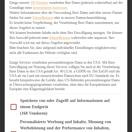
WEIHNACHTSBÄCKEREI
Einige unserer
191 Partner
verarbeiten Ihre Daten (jederzeit widerrufbar) auf der
Grundlage eines
berechtigten Interesses
.
ZIMTLIEBE
Weitere Informationen über die Verwendung Ihrer Daten und über unsere Partner
finden Sie unter
Einstellungen
oder in unserer Datenschutzerklärung.
HERZHAFT
Es besteht keine Verpflichtung, der Verarbeitung Ihrer Daten zuzustimmen, um
dieses Angebot zu nutzen.
BEILAGEN & GEMÜSE
Wir können bestimmte Inhalte nicht ohne Ihre Einwilligung anzeigen. Sie können
BURGER & SANDWICHES
Ihre Auswahl jederzeit unter
Einstellungen
widerrufen oder anpassen. Ihre
FIX AUF DEM TISCH
Auswahl wird nur auf dieses Angebot angewendet.
Bitte beachten Sie, dass aufgrund individueller Einstellungen möglicherweise
FLEISCH & FISCH
nicht alle Funktionen der Website verfügbar sind.
GRILLEN / BARBECUE
HERZHAFTES BACKEN
Einige Services verarbeiten personenbezogene Daten in den USA. Mit Ihrer
Einwilligung zur Nutzung dieser Services willigen Sie auch in die Verarbeitung
ONE-POT-GERICHTE
Ihrer Daten in den USA gemäß Art. 49 (1) lit. a GDPR ein. Der EuGH stuft die
PASTA & NUDELGERICHTE
USA als ein Land mit unzureichendem Datenschutz nach EU-Standards ein. Es
besteht beispielsweise die Gefahr, dass US-Behörden personenbezogene Daten
PIZZA, TARTES & QUICHES
in Überwachungsprogrammen verarbeiten, ohne dass für Europäerinnen und
REIS & RISOTTO
Europäer eine Klagemöglichkeit besteht.
SALATE & SNACKS
Im Folgenden finden Sie eine Liste der Zwecke des IAB Transparency and Consent Fram
SUPPENKASPEREIEN
Speichern von oder Zugriff auf Informationen auf
einem Endgerät
VEGAN HERZHAFT
(168 Vendoren)
VEGETARISCHES
VORSPEISEN
Personalisierte Werbung und Inhalte, Messung von
Werbeleistung und der Performance von Inhalten,