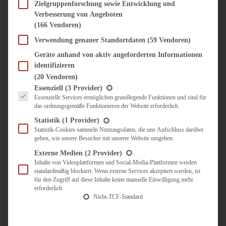
SÜSS & HERZHAFT
Zielgruppenforschung sowie Entwicklung und
Verbesserung von Angeboten
BROTAUFSTRICH
(166 Vendoren)
BRUNCH & FRÜHSTÜCK
DIPS, SAUCEN, CHUTNEYS
Verwendung genauer Standortdaten
(59 Vendoren)
KINDER-LIEBLINGSESSEN
Geräte anhand von aktiv angeforderten Informationen
KÜCHENGESCHENKE
identifizieren
OMAS REZEPTE
(20 Vendoren)
TARTES UND PIES
Es folgt eine Liste der Service-Gruppen, für die eine Einwilligung erteilt werden kann.
Essenziell
(3 Provider)
Essenzielle Services ermöglichen grundlegende Funktionen und sind für
UNTERWEGS
das ordnungsgemäße Funktionieren der Website erforderlich.
REISETIPPS
Statistik
(1 Provider)
KULINARISCH UNTERWEGS
Statistik-Cookies sammeln Nutzungsdaten, die uns Aufschluss darüber
geben, wie unsere Besucher mit unserer Website umgehen.
ÜBER MICH
ZUSAMMENARBEIT
Externe Medien
(2 Provider)
Inhalte von Videoplattformen und Social-Media-Plattformen werden
standardmäßig blockiert. Wenn externe Services akzeptiert werden, ist
für den Zugriff auf diese Inhalte keine manuelle Einwilligung mehr
erforderlich.
Nicht-TCF-Standard
Suche