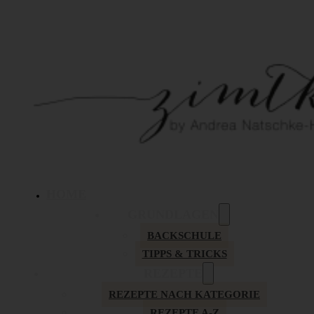
HOME
GRUNDLAGEN
BACKSCHULE
TIPPS & TRICKS
REZEPTE
REZEPTE NACH KATEGORIE
REZEPTE A-Z