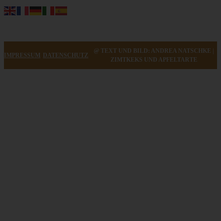
@ TEXT UND BILD: ANDREA NATSCHKE |
IMPRESSUM
DATENSCHUTZ
ZIMTKEKS UND APFELTARTE