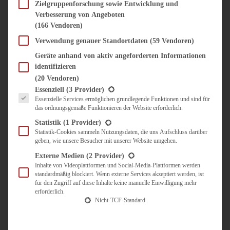
SÜSS & HERZHAFT
Zielgruppenforschung sowie Entwicklung und
Verbesserung von Angeboten
BROTAUFSTRICH
(166 Vendoren)
BRUNCH & FRÜHSTÜCK
DIPS, SAUCEN, CHUTNEYS
Verwendung genauer Standortdaten
(59 Vendoren)
KINDER-LIEBLINGSESSEN
Geräte anhand von aktiv angeforderten Informationen
KÜCHENGESCHENKE
identifizieren
OMAS REZEPTE
(20 Vendoren)
TARTES UND PIES
Es folgt eine Liste der Service-Gruppen, für die eine Einwilligung erteilt werden kann.
Essenziell
(3 Provider)
Essenzielle Services ermöglichen grundlegende Funktionen und sind für
UNTERWEGS
das ordnungsgemäße Funktionieren der Website erforderlich.
REISETIPPS
Statistik
(1 Provider)
KULINARISCH UNTERWEGS
Statistik-Cookies sammeln Nutzungsdaten, die uns Aufschluss darüber
geben, wie unsere Besucher mit unserer Website umgehen.
ÜBER MICH
ZUSAMMENARBEIT
Externe Medien
(2 Provider)
Inhalte von Videoplattformen und Social-Media-Plattformen werden
standardmäßig blockiert. Wenn externe Services akzeptiert werden, ist
für den Zugriff auf diese Inhalte keine manuelle Einwilligung mehr
erforderlich.
Nicht-TCF-Standard
Suche