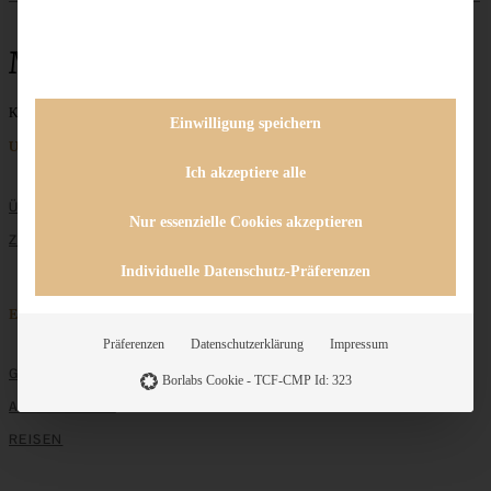
Marzipan
Keine Beiträge gefunden
Einwilligung speichern
Unternehmen
Ich akzeptiere alle
ÜBER MICH
Nur essenzielle Cookies akzeptieren
ZUSAMMENARBEIT
Individuelle Datenschutz-Präferenzen
Entdecken
Präferenzen
Datenschutzerklärung
Impressum
GRUNDLAGEN
Borlabs Cookie - TCF-CMP Id: 323
ALLE REZEPTE
REISEN