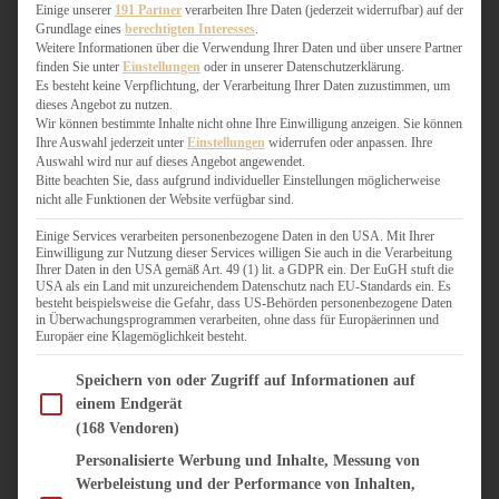
WEIHNACHTSBÄCKEREI
Einige unserer
191 Partner
verarbeiten Ihre Daten (jederzeit widerrufbar) auf der
Grundlage eines
berechtigten Interesses
.
ZIMTLIEBE
Weitere Informationen über die Verwendung Ihrer Daten und über unsere Partner
finden Sie unter
Einstellungen
oder in unserer Datenschutzerklärung.
HERZHAFT
Es besteht keine Verpflichtung, der Verarbeitung Ihrer Daten zuzustimmen, um
dieses Angebot zu nutzen.
BEILAGEN & GEMÜSE
Wir können bestimmte Inhalte nicht ohne Ihre Einwilligung anzeigen. Sie können
BURGER & SANDWICHES
Ihre Auswahl jederzeit unter
Einstellungen
widerrufen oder anpassen. Ihre
FIX AUF DEM TISCH
Auswahl wird nur auf dieses Angebot angewendet.
Bitte beachten Sie, dass aufgrund individueller Einstellungen möglicherweise
FLEISCH & FISCH
nicht alle Funktionen der Website verfügbar sind.
GRILLEN / BARBECUE
HERZHAFTES BACKEN
Einige Services verarbeiten personenbezogene Daten in den USA. Mit Ihrer
Einwilligung zur Nutzung dieser Services willigen Sie auch in die Verarbeitung
ONE-POT-GERICHTE
Ihrer Daten in den USA gemäß Art. 49 (1) lit. a GDPR ein. Der EuGH stuft die
PASTA & NUDELGERICHTE
USA als ein Land mit unzureichendem Datenschutz nach EU-Standards ein. Es
besteht beispielsweise die Gefahr, dass US-Behörden personenbezogene Daten
PIZZA, TARTES & QUICHES
in Überwachungsprogrammen verarbeiten, ohne dass für Europäerinnen und
REIS & RISOTTO
Europäer eine Klagemöglichkeit besteht.
SALATE & SNACKS
Im Folgenden finden Sie eine Liste der Zwecke des IAB Transparency and Consent Fram
SUPPENKASPEREIEN
Speichern von oder Zugriff auf Informationen auf
einem Endgerät
VEGAN HERZHAFT
(168 Vendoren)
VEGETARISCHES
VORSPEISEN
Personalisierte Werbung und Inhalte, Messung von
Werbeleistung und der Performance von Inhalten,