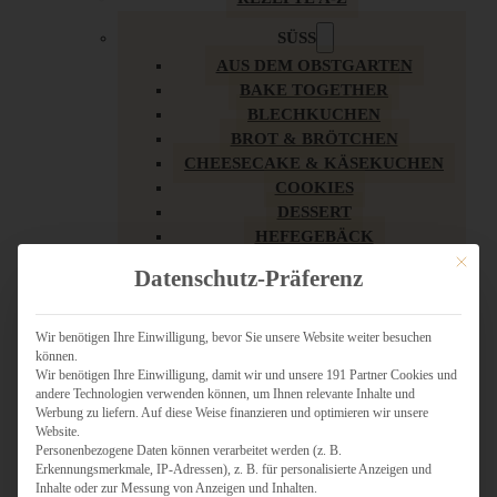
SÜSS
AUS DEM OBSTGARTEN
BAKE TOGETHER
BLECHKUCHEN
BROT & BRÖTCHEN
CHEESECAKE & KÄSEKUCHEN
COOKIES
DESSERT
HEFEGEBÄCK
KLASSIKER
Mit dies
Datenschutz-Präferenz
KUCHEN
LOW CARB & GESÜNDER
MY AMERICAN BAKERY
Wir benötigen Ihre Einwilligung, bevor Sie unsere Website weiter besuchen
können.
REZEPTE ZU OSTERN
Wir benötigen Ihre Einwilligung, damit wir und unsere 191 Partner Cookies und
SCHOKOLADIGES
andere Technologien verwenden können, um Ihnen relevante Inhalte und
SÜSSES HAUPTGERICHT
Werbung zu liefern. Auf diese Weise finanzieren und optimieren wir unsere
SÜSSES KLEINGEBÄCK
Website.
Personenbezogene Daten können verarbeitet werden (z. B.
TÖRTCHEN
Erkennungsmerkmale, IP-Adressen), z. B. für personalisierte Anzeigen und
VEGAN SÜSS
Inhalte oder zur Messung von Anzeigen und Inhalten.