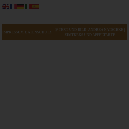
@ TEXT UND BILD: ANDREA NATSCHKE |
IMPRESSUM
DATENSCHUTZ
ZIMTKEKS UND APFELTARTE