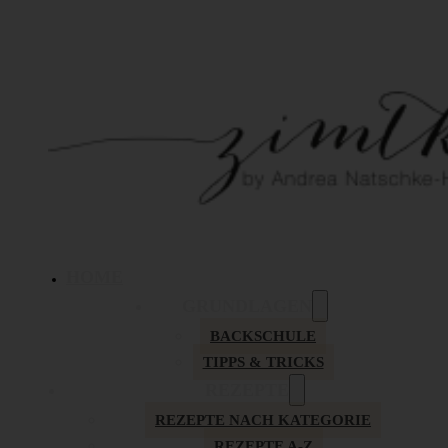
HOME
GRUNDLAGEN
BACKSCHULE
TIPPS & TRICKS
REZEPTE
REZEPTE NACH KATEGORIE
REZEPTE A-Z