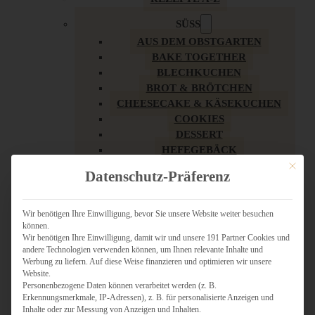
SÜSS
AUS DEM OBSTGARTEN
BAKE TOGETHER
BLECHKUCHEN
BROT & BRÖTCHEN
CHEESECAKE & KÄSEKUCHEN
COOKIES
DESSERT
HEFEGEBÄCK
KLASSIKER
Mit dies
Datenschutz-Präferenz
KUCHEN
LOW CARB & GESÜNDER
MY AMERICAN BAKERY
Wir benötigen Ihre Einwilligung, bevor Sie unsere Website weiter besuchen
können.
REZEPTE ZU OSTERN
Wir benötigen Ihre Einwilligung, damit wir und unsere 191 Partner Cookies und
SCHOKOLADIGES
andere Technologien verwenden können, um Ihnen relevante Inhalte und
SÜSSES HAUPTGERICHT
Werbung zu liefern. Auf diese Weise finanzieren und optimieren wir unsere
SÜSSES KLEINGEBÄCK
Website.
Personenbezogene Daten können verarbeitet werden (z. B.
TÖRTCHEN
Erkennungsmerkmale, IP-Adressen), z. B. für personalisierte Anzeigen und
VEGAN SÜSS
Inhalte oder zur Messung von Anzeigen und Inhalten.