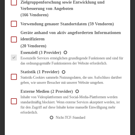
SÜSS & HERZHAFT
Zielgruppenforschung sowie Entwicklung und
Verbesserung von Angeboten
BROTAUFSTRICH
(166 Vendoren)
BRUNCH & FRÜHSTÜCK
DIPS, SAUCEN, CHUTNEYS
Verwendung genauer Standortdaten
(59 Vendoren)
KINDER-LIEBLINGSESSEN
Geräte anhand von aktiv angeforderten Informationen
KÜCHENGESCHENKE
identifizieren
OMAS REZEPTE
(20 Vendoren)
TARTES UND PIES
Es folgt eine Liste der Service-Gruppen, für die eine Einwilligung erteilt werden kann.
Essenziell
(3 Provider)
Essenzielle Services ermöglichen grundlegende Funktionen und sind für
UNTERWEGS
das ordnungsgemäße Funktionieren der Website erforderlich.
REISETIPPS
Statistik
(1 Provider)
KULINARISCH UNTERWEGS
Statistik-Cookies sammeln Nutzungsdaten, die uns Aufschluss darüber
geben, wie unsere Besucher mit unserer Website umgehen.
ÜBER MICH
ZUSAMMENARBEIT
Externe Medien
(2 Provider)
Inhalte von Videoplattformen und Social-Media-Plattformen werden
standardmäßig blockiert. Wenn externe Services akzeptiert werden, ist
für den Zugriff auf diese Inhalte keine manuelle Einwilligung mehr
erforderlich.
Nicht-TCF-Standard
Suche