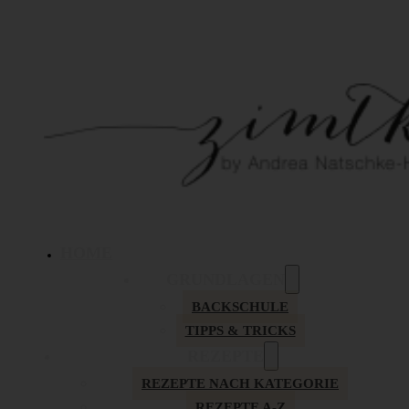
HOME
GRUNDLAGEN
BACKSCHULE
TIPPS & TRICKS
REZEPTE
REZEPTE NACH KATEGORIE
REZEPTE A-Z