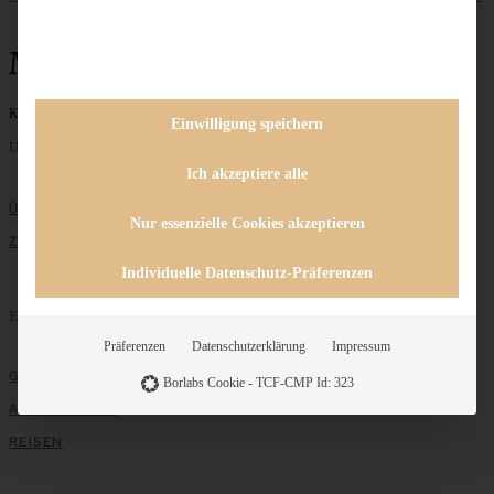
Maracuja
Keine Beiträge gefunden
Einwilligung speichern
Unternehmen
Ich akzeptiere alle
ÜBER MICH
Nur essenzielle Cookies akzeptieren
ZUSAMMENARBEIT
Individuelle Datenschutz-Präferenzen
Entdecken
Präferenzen
Datenschutzerklärung
Impressum
GRUNDLAGEN
Borlabs Cookie - TCF-CMP Id: 323
ALLE REZEPTE
REISEN