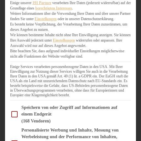
WEIHNACHTSBÄCKEREI
Einige unserer
191 Partner
verarbeiten Ihre Daten (jederzeit widerrufbar) auf der
Grundlage eines
berechtigten Interesses
.
ZIMTLIEBE
Weitere Informationen über die Verwendung Ihrer Daten und über unsere Partner
finden Sie unter
Einstellungen
oder in unserer Datenschutzerklärung.
HERZHAFT
Es besteht keine Verpflichtung, der Verarbeitung Ihrer Daten zuzustimmen, um
dieses Angebot zu nutzen.
BEILAGEN & GEMÜSE
Wir können bestimmte Inhalte nicht ohne Ihre Einwilligung anzeigen. Sie können
BURGER & SANDWICHES
Ihre Auswahl jederzeit unter
Einstellungen
widerrufen oder anpassen. Ihre
FIX AUF DEM TISCH
Auswahl wird nur auf dieses Angebot angewendet.
Bitte beachten Sie, dass aufgrund individueller Einstellungen möglicherweise
FLEISCH & FISCH
nicht alle Funktionen der Website verfügbar sind.
GRILLEN / BARBECUE
HERZHAFTES BACKEN
Einige Services verarbeiten personenbezogene Daten in den USA. Mit Ihrer
Einwilligung zur Nutzung dieser Services willigen Sie auch in die Verarbeitung
ONE-POT-GERICHTE
Ihrer Daten in den USA gemäß Art. 49 (1) lit. a GDPR ein. Der EuGH stuft die
PASTA & NUDELGERICHTE
USA als ein Land mit unzureichendem Datenschutz nach EU-Standards ein. Es
besteht beispielsweise die Gefahr, dass US-Behörden personenbezogene Daten
PIZZA, TARTES & QUICHES
in Überwachungsprogrammen verarbeiten, ohne dass für Europäerinnen und
REIS & RISOTTO
Europäer eine Klagemöglichkeit besteht.
SALATE & SNACKS
Im Folgenden finden Sie eine Liste der Zwecke des IAB Transparency and Consent Fram
SUPPENKASPEREIEN
Speichern von oder Zugriff auf Informationen auf
einem Endgerät
VEGAN HERZHAFT
(168 Vendoren)
VEGETARISCHES
VORSPEISEN
Personalisierte Werbung und Inhalte, Messung von
Werbeleistung und der Performance von Inhalten,