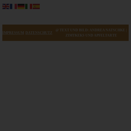
@ TEXT UND BILD: ANDREA NATSCHKE |
IMPRESSUM
DATENSCHUTZ
ZIMTKEKS UND APFELTARTE