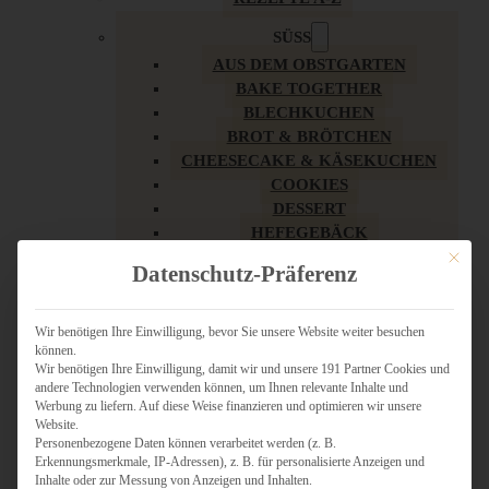
SÜSS
AUS DEM OBSTGARTEN
BAKE TOGETHER
BLECHKUCHEN
BROT & BRÖTCHEN
CHEESECAKE & KÄSEKUCHEN
COOKIES
DESSERT
HEFEGEBÄCK
KLASSIKER
Mit dies
Datenschutz-Präferenz
KUCHEN
LOW CARB & GESÜNDER
MY AMERICAN BAKERY
Wir benötigen Ihre Einwilligung, bevor Sie unsere Website weiter besuchen
können.
REZEPTE ZU OSTERN
Wir benötigen Ihre Einwilligung, damit wir und unsere 191 Partner Cookies und
SCHOKOLADIGES
andere Technologien verwenden können, um Ihnen relevante Inhalte und
SÜSSES HAUPTGERICHT
Werbung zu liefern. Auf diese Weise finanzieren und optimieren wir unsere
SÜSSES KLEINGEBÄCK
Website.
Personenbezogene Daten können verarbeitet werden (z. B.
TÖRTCHEN
Erkennungsmerkmale, IP-Adressen), z. B. für personalisierte Anzeigen und
VEGAN SÜSS
Inhalte oder zur Messung von Anzeigen und Inhalten.