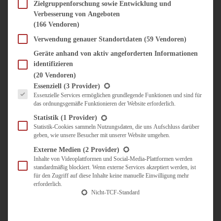
SÜSS & HERZHAFT
Zielgruppenforschung sowie Entwicklung und
Verbesserung von Angeboten
BROTAUFSTRICH
(166 Vendoren)
BRUNCH & FRÜHSTÜCK
DIPS, SAUCEN, CHUTNEYS
Verwendung genauer Standortdaten
(59 Vendoren)
KINDER-LIEBLINGSESSEN
Geräte anhand von aktiv angeforderten Informationen
KÜCHENGESCHENKE
identifizieren
OMAS REZEPTE
(20 Vendoren)
TARTES UND PIES
Es folgt eine Liste der Service-Gruppen, für die eine Einwilligung erteilt werden kann.
Essenziell
(3 Provider)
Essenzielle Services ermöglichen grundlegende Funktionen und sind für
UNTERWEGS
das ordnungsgemäße Funktionieren der Website erforderlich.
REISETIPPS
Statistik
(1 Provider)
KULINARISCH UNTERWEGS
Statistik-Cookies sammeln Nutzungsdaten, die uns Aufschluss darüber
geben, wie unsere Besucher mit unserer Website umgehen.
ÜBER MICH
ZUSAMMENARBEIT
Externe Medien
(2 Provider)
Inhalte von Videoplattformen und Social-Media-Plattformen werden
standardmäßig blockiert. Wenn externe Services akzeptiert werden, ist
für den Zugriff auf diese Inhalte keine manuelle Einwilligung mehr
erforderlich.
Nicht-TCF-Standard
Suche