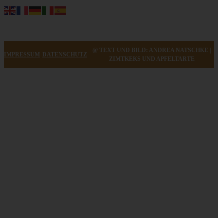
@ TEXT UND BILD: ANDREA NATSCHKE |
IMPRESSUM
DATENSCHUTZ
ZIMTKEKS UND APFELTARTE