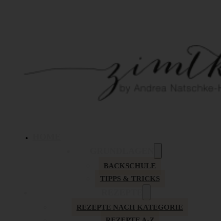
HOME
GRUNDLAGEN
BACKSCHULE
TIPPS & TRICKS
REZEPTE
REZEPTE NACH KATEGORIE
REZEPTE A-Z