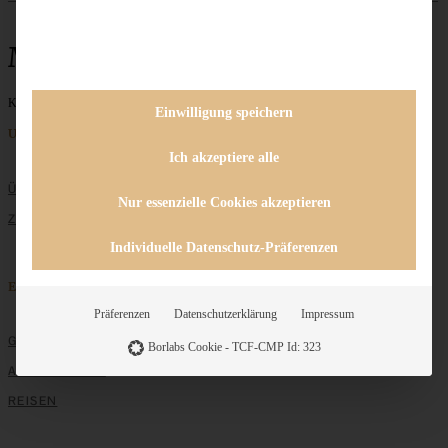
Mandeltarte
Keine Beiträge gefunden
Einwilligung speichern
Unternehmen
Ich akzeptiere alle
ÜBER MICH
Nur essenzielle Cookies akzeptieren
ZUSAMMENARBEIT
Individuelle Datenschutz-Präferenzen
Entdecken
Präferenzen
Datenschutzerklärung
Impressum
GRUNDLAGEN
Borlabs Cookie - TCF-CMP Id: 323
ALLE REZEPTE
REISEN