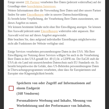
WEIHNACHTSBÄCKEREI
Einige unserer
191 Partner
verarbeiten Ihre Daten (jederzeit widerrufbar) auf der
Grundlage eines
berechtigten Interesses
.
ZIMTLIEBE
Weitere Informationen über die Verwendung Ihrer Daten und über unsere Partner
finden Sie unter
Einstellungen
oder in unserer Datenschutzerklärung.
HERZHAFT
Es besteht keine Verpflichtung, der Verarbeitung Ihrer Daten zuzustimmen, um
dieses Angebot zu nutzen.
BEILAGEN & GEMÜSE
Wir können bestimmte Inhalte nicht ohne Ihre Einwilligung anzeigen. Sie können
BURGER & SANDWICHES
Ihre Auswahl jederzeit unter
Einstellungen
widerrufen oder anpassen. Ihre
FIX AUF DEM TISCH
Auswahl wird nur auf dieses Angebot angewendet.
Bitte beachten Sie, dass aufgrund individueller Einstellungen möglicherweise
FLEISCH & FISCH
nicht alle Funktionen der Website verfügbar sind.
GRILLEN / BARBECUE
HERZHAFTES BACKEN
Einige Services verarbeiten personenbezogene Daten in den USA. Mit Ihrer
Einwilligung zur Nutzung dieser Services willigen Sie auch in die Verarbeitung
ONE-POT-GERICHTE
Ihrer Daten in den USA gemäß Art. 49 (1) lit. a GDPR ein. Der EuGH stuft die
PASTA & NUDELGERICHTE
USA als ein Land mit unzureichendem Datenschutz nach EU-Standards ein. Es
besteht beispielsweise die Gefahr, dass US-Behörden personenbezogene Daten
PIZZA, TARTES & QUICHES
in Überwachungsprogrammen verarbeiten, ohne dass für Europäerinnen und
REIS & RISOTTO
Europäer eine Klagemöglichkeit besteht.
SALATE & SNACKS
Im Folgenden finden Sie eine Liste der Zwecke des IAB Transparency and Consent Fram
SUPPENKASPEREIEN
Speichern von oder Zugriff auf Informationen auf
einem Endgerät
VEGAN HERZHAFT
(168 Vendoren)
VEGETARISCHES
VORSPEISEN
Personalisierte Werbung und Inhalte, Messung von
Werbeleistung und der Performance von Inhalten,