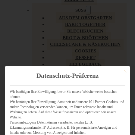
SÜSS
AUS DEM OBSTGARTEN
BAKE TOGETHER
BLECHKUCHEN
BROT & BRÖTCHEN
CHEESECAKE & KÄSEKUCHEN
COOKIES
DESSERT
HEFEGEBÄCK
KLASSIKER
Mit dies
Datenschutz-Präferenz
KUCHEN
LOW CARB & GESÜNDER
MY AMERICAN BAKERY
Wir benötigen Ihre Einwilligung, bevor Sie unsere Website weiter besuchen
können.
REZEPTE ZU OSTERN
Wir benötigen Ihre Einwilligung, damit wir und unsere 191 Partner Cookies und
SCHOKOLADIGES
andere Technologien verwenden können, um Ihnen relevante Inhalte und
SÜSSES HAUPTGERICHT
Werbung zu liefern. Auf diese Weise finanzieren und optimieren wir unsere
SÜSSES KLEINGEBÄCK
Website.
Personenbezogene Daten können verarbeitet werden (z. B.
TÖRTCHEN
Erkennungsmerkmale, IP-Adressen), z. B. für personalisierte Anzeigen und
VEGAN SÜSS
Inhalte oder zur Messung von Anzeigen und Inhalten.