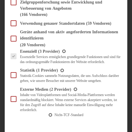
SÜSS & HERZHAFT
Zielgruppenforschung sowie Entwicklung und
Verbesserung von Angeboten
BROTAUFSTRICH
(166 Vendoren)
BRUNCH & FRÜHSTÜCK
DIPS, SAUCEN, CHUTNEYS
Verwendung genauer Standortdaten
(59 Vendoren)
KINDER-LIEBLINGSESSEN
Geräte anhand von aktiv angeforderten Informationen
KÜCHENGESCHENKE
identifizieren
OMAS REZEPTE
(20 Vendoren)
TARTES UND PIES
Es folgt eine Liste der Service-Gruppen, für die eine Einwilligung erteilt werden kann.
Essenziell
(3 Provider)
Essenzielle Services ermöglichen grundlegende Funktionen und sind für
UNTERWEGS
das ordnungsgemäße Funktionieren der Website erforderlich.
REISETIPPS
Statistik
(1 Provider)
KULINARISCH UNTERWEGS
Statistik-Cookies sammeln Nutzungsdaten, die uns Aufschluss darüber
geben, wie unsere Besucher mit unserer Website umgehen.
ÜBER MICH
ZUSAMMENARBEIT
Externe Medien
(2 Provider)
Inhalte von Videoplattformen und Social-Media-Plattformen werden
standardmäßig blockiert. Wenn externe Services akzeptiert werden, ist
für den Zugriff auf diese Inhalte keine manuelle Einwilligung mehr
erforderlich.
Nicht-TCF-Standard
Suche