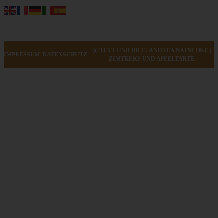
@ TEXT UND BILD: ANDREA NATSCHKE |
IMPRESSUM
DATENSCHUTZ
ZIMTKEKS UND APFELTARTE