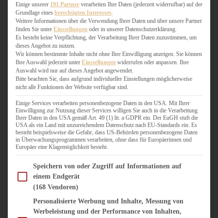
WEIHNACHTSBÄCKEREI
Einige unserer
191 Partner
verarbeiten Ihre Daten (jederzeit widerrufbar) auf der
Grundlage eines
berechtigten Interesses
.
ZIMTLIEBE
Weitere Informationen über die Verwendung Ihrer Daten und über unsere Partner
finden Sie unter
Einstellungen
oder in unserer Datenschutzerklärung.
HERZHAFT
Es besteht keine Verpflichtung, der Verarbeitung Ihrer Daten zuzustimmen, um
dieses Angebot zu nutzen.
BEILAGEN & GEMÜSE
Wir können bestimmte Inhalte nicht ohne Ihre Einwilligung anzeigen. Sie können
BURGER & SANDWICHES
Ihre Auswahl jederzeit unter
Einstellungen
widerrufen oder anpassen. Ihre
FIX AUF DEM TISCH
Auswahl wird nur auf dieses Angebot angewendet.
Bitte beachten Sie, dass aufgrund individueller Einstellungen möglicherweise
FLEISCH & FISCH
nicht alle Funktionen der Website verfügbar sind.
GRILLEN / BARBECUE
HERZHAFTES BACKEN
Einige Services verarbeiten personenbezogene Daten in den USA. Mit Ihrer
Einwilligung zur Nutzung dieser Services willigen Sie auch in die Verarbeitung
ONE-POT-GERICHTE
Ihrer Daten in den USA gemäß Art. 49 (1) lit. a GDPR ein. Der EuGH stuft die
PASTA & NUDELGERICHTE
USA als ein Land mit unzureichendem Datenschutz nach EU-Standards ein. Es
besteht beispielsweise die Gefahr, dass US-Behörden personenbezogene Daten
PIZZA, TARTES & QUICHES
in Überwachungsprogrammen verarbeiten, ohne dass für Europäerinnen und
REIS & RISOTTO
Europäer eine Klagemöglichkeit besteht.
SALATE & SNACKS
Im Folgenden finden Sie eine Liste der Zwecke des IAB Transparency and Consent Fram
SUPPENKASPEREIEN
Speichern von oder Zugriff auf Informationen auf
einem Endgerät
VEGAN HERZHAFT
(168 Vendoren)
VEGETARISCHES
VORSPEISEN
Personalisierte Werbung und Inhalte, Messung von
Werbeleistung und der Performance von Inhalten,