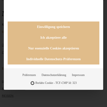
Mandarinen
Keine Beiträge gefunden
Einwilligung speichern
Unternehmen
Ich akzeptiere alle
ÜBER MICH
Nur essenzielle Cookies akzeptieren
ZUSAMMENARBEIT
Individuelle Datenschutz-Präferenzen
Entdecken
Präferenzen
Datenschutzerklärung
Impressum
GRUNDLAGEN
Borlabs Cookie - TCF-CMP Id: 323
ALLE REZEPTE
REISEN