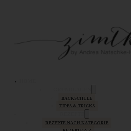
HOME
GRUNDLAGEN
BACKSCHULE
TIPPS & TRICKS
REZEPTE
REZEPTE NACH KATEGORIE
REZEPTE A-Z