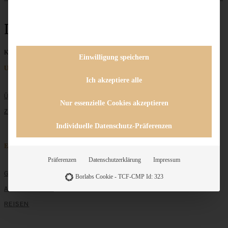
Lobster
Keine Beiträge gefunden
Einwilligung speichern
Unternehmen
Ich akzeptiere alle
ÜBER MICH
Nur essenzielle Cookies akzeptieren
ZUSAMMENARBEIT
Individuelle Datenschutz-Präferenzen
Entdecken
Präferenzen
Datenschutzerklärung
Impressum
GRUNDLAGEN
Borlabs Cookie - TCF-CMP Id: 323
ALLE REZEPTE
REISEN