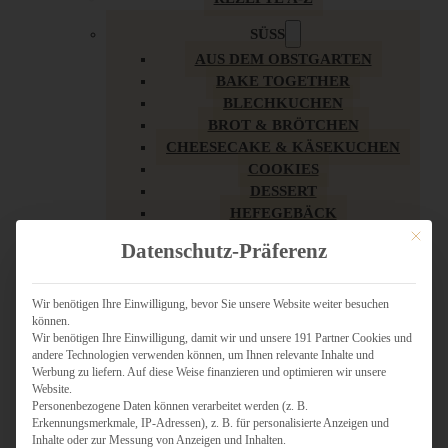
SÜSS
AUS DEM OBSTGARTEN
BAKE TOGETHER
BLECHKUCHEN
BROT & BRÖTCHEN
CHEESECAKE & KÄSEKUCHEN
COOKIES
DESSERT
HEFEGEBÄCK
KLASSIKER
Mit dies
Datenschutz-Präferenz
KUCHEN
LOW CARB & GESÜNDER
MY AMERICAN BAKERY
Wir benötigen Ihre Einwilligung, bevor Sie unsere Website weiter besuchen
können.
REZEPTE ZU OSTERN
Wir benötigen Ihre Einwilligung, damit wir und unsere 191 Partner Cookies und
SCHOKOLADIGES
andere Technologien verwenden können, um Ihnen relevante Inhalte und
SÜSSES HAUPTGERICHT
Werbung zu liefern. Auf diese Weise finanzieren und optimieren wir unsere
SÜSSES KLEINGEBÄCK
Website.
Personenbezogene Daten können verarbeitet werden (z. B.
TÖRTCHEN
Erkennungsmerkmale, IP-Adressen), z. B. für personalisierte Anzeigen und
VEGAN SÜSS
Inhalte oder zur Messung von Anzeigen und Inhalten.