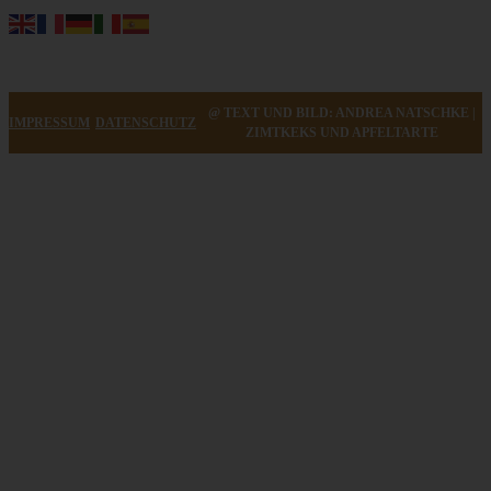
@ TEXT UND BILD: ANDREA NATSCHKE |
IMPRESSUM
DATENSCHUTZ
ZIMTKEKS UND APFELTARTE