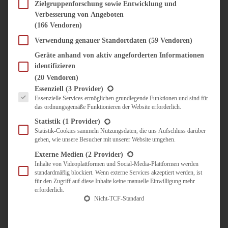
SÜSS & HERZHAFT
Zielgruppenforschung sowie Entwicklung und
Verbesserung von Angeboten
BROTAUFSTRICH
(166 Vendoren)
BRUNCH & FRÜHSTÜCK
DIPS, SAUCEN, CHUTNEYS
Verwendung genauer Standortdaten
(59 Vendoren)
KINDER-LIEBLINGSESSEN
Geräte anhand von aktiv angeforderten Informationen
KÜCHENGESCHENKE
identifizieren
OMAS REZEPTE
(20 Vendoren)
TARTES UND PIES
Es folgt eine Liste der Service-Gruppen, für die eine Einwilligung erteilt werden kann.
Essenziell
(3 Provider)
Essenzielle Services ermöglichen grundlegende Funktionen und sind für
UNTERWEGS
das ordnungsgemäße Funktionieren der Website erforderlich.
REISETIPPS
Statistik
(1 Provider)
KULINARISCH UNTERWEGS
Statistik-Cookies sammeln Nutzungsdaten, die uns Aufschluss darüber
geben, wie unsere Besucher mit unserer Website umgehen.
ÜBER MICH
ZUSAMMENARBEIT
Externe Medien
(2 Provider)
Inhalte von Videoplattformen und Social-Media-Plattformen werden
standardmäßig blockiert. Wenn externe Services akzeptiert werden, ist
für den Zugriff auf diese Inhalte keine manuelle Einwilligung mehr
erforderlich.
Nicht-TCF-Standard
Suche