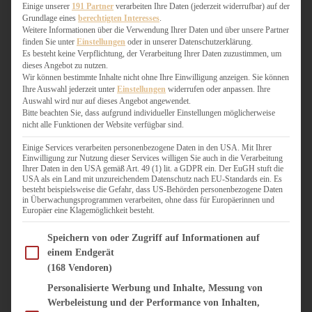
WEIHNACHTSBÄCKEREI
Einige unserer
191 Partner
verarbeiten Ihre Daten (jederzeit widerrufbar) auf der
Grundlage eines
berechtigten Interesses
.
ZIMTLIEBE
Weitere Informationen über die Verwendung Ihrer Daten und über unsere Partner
finden Sie unter
Einstellungen
oder in unserer Datenschutzerklärung.
HERZHAFT
Es besteht keine Verpflichtung, der Verarbeitung Ihrer Daten zuzustimmen, um
dieses Angebot zu nutzen.
BEILAGEN & GEMÜSE
Wir können bestimmte Inhalte nicht ohne Ihre Einwilligung anzeigen. Sie können
BURGER & SANDWICHES
Ihre Auswahl jederzeit unter
Einstellungen
widerrufen oder anpassen. Ihre
FIX AUF DEM TISCH
Auswahl wird nur auf dieses Angebot angewendet.
Bitte beachten Sie, dass aufgrund individueller Einstellungen möglicherweise
FLEISCH & FISCH
nicht alle Funktionen der Website verfügbar sind.
GRILLEN / BARBECUE
HERZHAFTES BACKEN
Einige Services verarbeiten personenbezogene Daten in den USA. Mit Ihrer
Einwilligung zur Nutzung dieser Services willigen Sie auch in die Verarbeitung
ONE-POT-GERICHTE
Ihrer Daten in den USA gemäß Art. 49 (1) lit. a GDPR ein. Der EuGH stuft die
PASTA & NUDELGERICHTE
USA als ein Land mit unzureichendem Datenschutz nach EU-Standards ein. Es
besteht beispielsweise die Gefahr, dass US-Behörden personenbezogene Daten
PIZZA, TARTES & QUICHES
in Überwachungsprogrammen verarbeiten, ohne dass für Europäerinnen und
REIS & RISOTTO
Europäer eine Klagemöglichkeit besteht.
SALATE & SNACKS
Im Folgenden finden Sie eine Liste der Zwecke des IAB Transparency and Consent Fram
SUPPENKASPEREIEN
Speichern von oder Zugriff auf Informationen auf
einem Endgerät
VEGAN HERZHAFT
(168 Vendoren)
VEGETARISCHES
VORSPEISEN
Personalisierte Werbung und Inhalte, Messung von
Werbeleistung und der Performance von Inhalten,