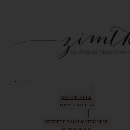
HOME
GRUNDLAGEN
BACKSCHULE
TIPPS & TRICKS
REZEPTE
REZEPTE NACH KATEGORIE
REZEPTE A-Z