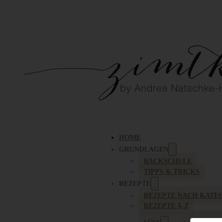
HOME
GRUNDLAGEN
BACKSCHULE
TIPPS & TRICKS
REZEPTE
REZEPTE NACH KATE
REZEPTE A-Z