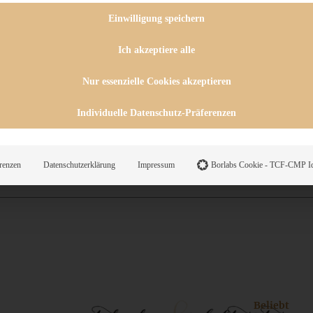
 CHUTNEYS
INGSESSEN
Einwilligung speichern
HENKE
E
Ich akzeptiere alle
ES
Nur essenzielle Cookies akzeptieren
Individuelle Datenschutz-Präferenzen
WEGS
renzen
Datenschutzerklärung
Impressum
Borlabs Cookie - TCF-CMP Id
Suche
Beliebt