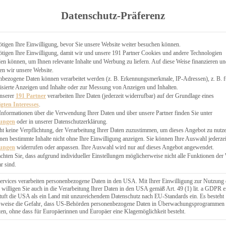
TGARTEN
Datenschutz-Präferenz
ER
N
CHEN
tigen Ihre Einwilligung, bevor Sie unsere Website weiter besuchen können.
tigen Ihre Einwilligung, damit wir und unsere 191 Partner Cookies und andere Technologien
& KÄSEKUCHEN
n können, um Ihnen relevante Inhalte und Werbung zu liefern. Auf diese Weise finanzieren u
en wir unsere Website.
nbezogene Daten können verarbeitet werden (z. B. Erkennungsmerkmale, IP-Adressen), z. B. f
isierte Anzeigen und Inhalte oder zur Messung von Anzeigen und Inhalten.
unserer
191 Partner
verarbeiten Ihre Daten (jederzeit widerrufbar) auf der Grundlage eines
igten Interesses
.
Informationen über die Verwendung Ihrer Daten und über unsere Partner finden Sie unter
GESÜNDER
lungen
oder in unserer Datenschutzerklärung.
 BAKERY
ht keine Verpflichtung, der Verarbeitung Ihrer Daten zuzustimmen, um dieses Angebot zu nutz
en bestimmte Inhalte nicht ohne Ihre Einwilligung anzeigen. Sie können Ihre Auswahl jederzei
STERN
lungen
widerrufen oder anpassen. Ihre Auswahl wird nur auf dieses Angebot angewendet.
ES
achten Sie, dass aufgrund individueller Einstellungen möglicherweise nicht alle Funktionen der
GERICHT
r sind.
EBÄCK
ervices verarbeiten personenbezogene Daten in den USA. Mit Ihrer Einwilligung zur Nutzung 
 willigen Sie auch in die Verarbeitung Ihrer Daten in den USA gemäß Art. 49 (1) lit. a GDPR e
uft die USA als ein Land mit unzureichendem Datenschutz nach EU-Standards ein. Es besteht
ÄCKEREI
lsweise die Gefahr, dass US-Behörden personenbezogene Daten in Überwachungsprogrammen
ten, ohne dass für Europäerinnen und Europäer eine Klagemöglichkeit besteht.