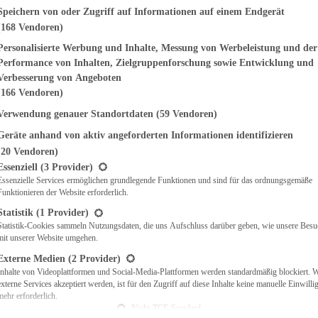
genden finden Sie eine Liste der Zwecke des IAB Transparency and Consent Fr
Speichern von oder Zugriff auf Informationen auf einem Endgerät
(168 Vendoren)
EMÜSE
NDWICHES
Personalisierte Werbung und Inhalte, Messung von Werbeleistung und der
ISCH
Performance von Inhalten, Zielgruppenforschung sowie Entwicklung und
CH
Verbesserung von Angeboten
RBECUE
(166 Vendoren)
BACKEN
Verwendung genauer Standortdaten
(59 Vendoren)
CHTE
Geräte anhand von aktiv angeforderten Informationen identifizieren
LGERICHTE
 & QUICHES
(20 Vendoren)
t eine Liste der Service-Gruppen, für die eine Einwilligung erteilt werden ka
O
Essenziell
(3 Provider)
Essenzielle Services ermöglichen grundlegende Funktionen und sind für das ordnungsgemäße
CKS
Funktionieren der Website erforderlich.
REIEN
AFT
Statistik
(1 Provider)
ES
Statistik-Cookies sammeln Nutzungsdaten, die uns Aufschluss darüber geben, wie unsere Besu
mit unserer Website umgehen.
Externe Medien
(2 Provider)
Inhalte von Videoplattformen und Social-Media-Plattformen werden standardmäßig blockiert. 
externe Services akzeptiert werden, ist für den Zugriff auf diese Inhalte keine manuelle Einwill
CH
mehr erforderlich.
ÜHSTÜCK
Nicht-TCF-Standard