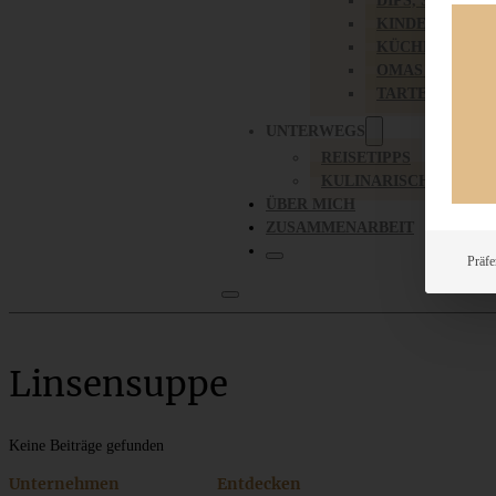
DIPS, SAUCEN,
KINDER-LIEBL
KÜCHENGESC
OMAS REZEPT
TARTES UND PI
UNTERWEGS
REISETIPPS
KULINARISCH UNTER
ÜBER MICH
ZUSAMMENARBEIT
Präfe
Linsensuppe
Keine Beiträge gefunden
Unternehmen
Entdecken