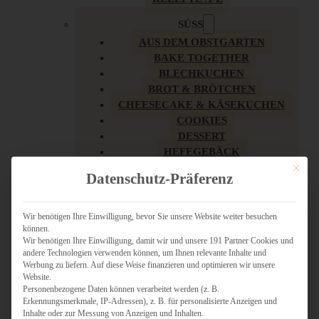
SÜSS
AUS DEM OBSTGARTEN
BAKE TOGETHER
BLECHKUCHEN
BROT & BRÖTCHEN
CHEESECAKE & KÄSEKUCHEN
COOKIES
DESSERT
HEFEGEBÄCK
KLASSIKER
Mit dies
Datenschutz-Präferenz
KUCHEN
LOW CARB & GESÜNDER
MY AMERICAN BAKERY
Wir benötigen Ihre Einwilligung, bevor Sie unsere Website weiter besuchen
können.
REZEPTE ZU OSTERN
Wir benötigen Ihre Einwilligung, damit wir und unsere 191 Partner Cookies und
SCHOKOLADIGES
andere Technologien verwenden können, um Ihnen relevante Inhalte und
SÜSSES HAUPTGERICHT
Werbung zu liefern. Auf diese Weise finanzieren und optimieren wir unsere
SÜSSES KLEINGEBÄCK
Website.
Personenbezogene Daten können verarbeitet werden (z. B.
TÖRTCHEN
Erkennungsmerkmale, IP-Adressen), z. B. für personalisierte Anzeigen und
VEGAN SÜSS
Inhalte oder zur Messung von Anzeigen und Inhalten.