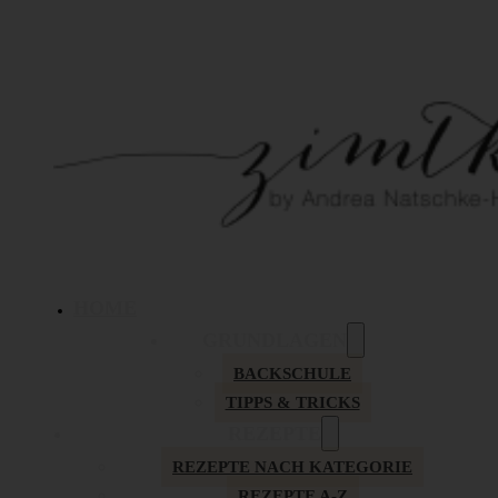
HOME
GRUNDLAGEN
BACKSCHULE
TIPPS & TRICKS
REZEPTE
REZEPTE NACH KATEGORIE
REZEPTE A-Z