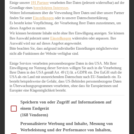
WEIHNACHTSBÄCKEREI
Einige unserer
191 Partner
verarbeiten Ihre Daten (jederzeit widerrufbar) auf der
Grundlage eines
berechtigten Interesses
.
ZIMTLIEBE
Weitere Informationen über die Verwendung Ihrer Daten und über unsere Partner
finden Sie unter
Einstellungen
oder in unserer Datenschutzerklärung.
HERZHAFT
Es besteht keine Verpflichtung, der Verarbeitung Ihrer Daten zuzustimmen, um
dieses Angebot zu nutzen.
BEILAGEN & GEMÜSE
Wir können bestimmte Inhalte nicht ohne Ihre Einwilligung anzeigen. Sie können
BURGER & SANDWICHES
Ihre Auswahl jederzeit unter
Einstellungen
widerrufen oder anpassen. Ihre
FIX AUF DEM TISCH
Auswahl wird nur auf dieses Angebot angewendet.
Bitte beachten Sie, dass aufgrund individueller Einstellungen möglicherweise
FLEISCH & FISCH
nicht alle Funktionen der Website verfügbar sind.
GRILLEN / BARBECUE
HERZHAFTES BACKEN
Einige Services verarbeiten personenbezogene Daten in den USA. Mit Ihrer
Einwilligung zur Nutzung dieser Services willigen Sie auch in die Verarbeitung
ONE-POT-GERICHTE
Ihrer Daten in den USA gemäß Art. 49 (1) lit. a GDPR ein. Der EuGH stuft die
PASTA & NUDELGERICHTE
USA als ein Land mit unzureichendem Datenschutz nach EU-Standards ein. Es
besteht beispielsweise die Gefahr, dass US-Behörden personenbezogene Daten
PIZZA, TARTES & QUICHES
in Überwachungsprogrammen verarbeiten, ohne dass für Europäerinnen und
REIS & RISOTTO
Europäer eine Klagemöglichkeit besteht.
SALATE & SNACKS
Im Folgenden finden Sie eine Liste der Zwecke des IAB Transparency and Consent Fram
SUPPENKASPEREIEN
Speichern von oder Zugriff auf Informationen auf
einem Endgerät
VEGAN HERZHAFT
(168 Vendoren)
VEGETARISCHES
VORSPEISEN
Personalisierte Werbung und Inhalte, Messung von
Werbeleistung und der Performance von Inhalten,