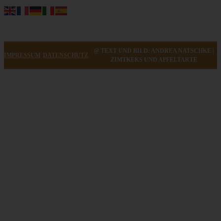
@ TEXT UND BILD: ANDREA NATSCHKE |
IMPRESSUM
DATENSCHUTZ
ZIMTKEKS UND APFELTARTE