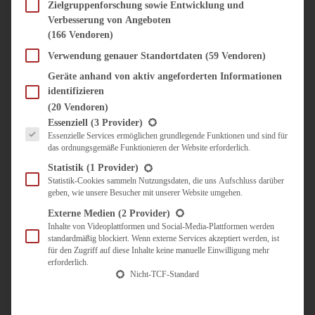
SÜSS & HERZHAFT
Zielgruppenforschung sowie Entwicklung und
Verbesserung von Angeboten
BROTAUFSTRICH
(166 Vendoren)
BRUNCH & FRÜHSTÜCK
DIPS, SAUCEN, CHUTNEYS
Verwendung genauer Standortdaten
(59 Vendoren)
KINDER-LIEBLINGSESSEN
Geräte anhand von aktiv angeforderten Informationen
KÜCHENGESCHENKE
identifizieren
OMAS REZEPTE
(20 Vendoren)
TARTES UND PIES
Es folgt eine Liste der Service-Gruppen, für die eine Einwilligung erteilt werden kann.
Essenziell
(3 Provider)
Essenzielle Services ermöglichen grundlegende Funktionen und sind für
UNTERWEGS
das ordnungsgemäße Funktionieren der Website erforderlich.
REISETIPPS
Statistik
(1 Provider)
KULINARISCH UNTERWEGS
Statistik-Cookies sammeln Nutzungsdaten, die uns Aufschluss darüber
geben, wie unsere Besucher mit unserer Website umgehen.
ÜBER MICH
ZUSAMMENARBEIT
Externe Medien
(2 Provider)
Inhalte von Videoplattformen und Social-Media-Plattformen werden
standardmäßig blockiert. Wenn externe Services akzeptiert werden, ist
für den Zugriff auf diese Inhalte keine manuelle Einwilligung mehr
erforderlich.
Nicht-TCF-Standard
Suche