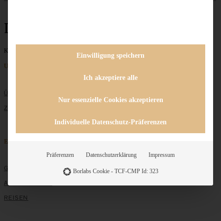
Linseneintopf
Keine Beiträge gefunden
Einwilligung speichern
Unternehmen
Ich akzeptiere alle
ÜBER MICH
Nur essenzielle Cookies akzeptieren
ZUSAMMENARBEIT
Individuelle Datenschutz-Präferenzen
Entdecken
Präferenzen
Datenschutzerklärung
Impressum
GRUNDLAGEN
Borlabs Cookie - TCF-CMP Id: 323
ALLE REZEPTE
REISEN