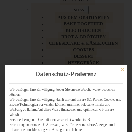
SÜSS
AUS DEM OBSTGARTEN
BAKE TOGETHER
BLECHKUCHEN
BROT & BRÖTCHEN
CHEESECAKE & KÄSEKUCHEN
COOKIES
DESSERT
HEFEGEBÄCK
KLASSIKER
Mit dies
Datenschutz-Präferenz
KUCHEN
LOW CARB & GESÜNDER
MY AMERICAN BAKERY
Wir benötigen Ihre Einwilligung, bevor Sie unsere Website weiter besuchen
können.
REZEPTE ZU OSTERN
Wir benötigen Ihre Einwilligung, damit wir und unsere 191 Partner Cookies und
SCHOKOLADIGES
andere Technologien verwenden können, um Ihnen relevante Inhalte und
SÜSSES HAUPTGERICHT
Werbung zu liefern. Auf diese Weise finanzieren und optimieren wir unsere
SÜSSES KLEINGEBÄCK
Website.
Personenbezogene Daten können verarbeitet werden (z. B.
TÖRTCHEN
Erkennungsmerkmale, IP-Adressen), z. B. für personalisierte Anzeigen und
VEGAN SÜSS
Inhalte oder zur Messung von Anzeigen und Inhalten.