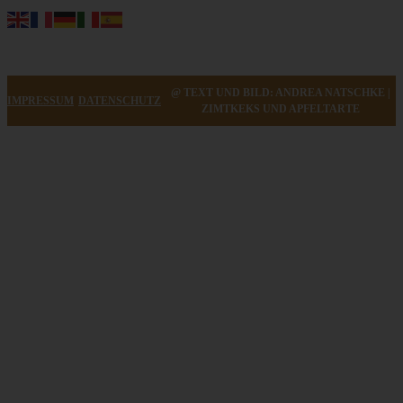
@ TEXT UND BILD: ANDREA NATSCHKE |
IMPRESSUM
DATENSCHUTZ
ZIMTKEKS UND APFELTARTE