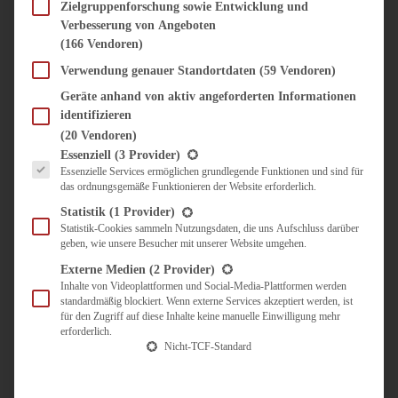
SÜSS & HERZHAFT
Zielgruppenforschung sowie Entwicklung und
Verbesserung von Angeboten
BROTAUFSTRICH
(166 Vendoren)
BRUNCH & FRÜHSTÜCK
DIPS, SAUCEN, CHUTNEYS
Verwendung genauer Standortdaten
(59 Vendoren)
KINDER-LIEBLINGSESSEN
Geräte anhand von aktiv angeforderten Informationen
KÜCHENGESCHENKE
identifizieren
OMAS REZEPTE
(20 Vendoren)
TARTES UND PIES
Es folgt eine Liste der Service-Gruppen, für die eine Einwilligung erteilt werden kann.
Essenziell
(3 Provider)
Essenzielle Services ermöglichen grundlegende Funktionen und sind für
UNTERWEGS
das ordnungsgemäße Funktionieren der Website erforderlich.
REISETIPPS
Statistik
(1 Provider)
KULINARISCH UNTERWEGS
Statistik-Cookies sammeln Nutzungsdaten, die uns Aufschluss darüber
geben, wie unsere Besucher mit unserer Website umgehen.
ÜBER MICH
ZUSAMMENARBEIT
Externe Medien
(2 Provider)
Inhalte von Videoplattformen und Social-Media-Plattformen werden
standardmäßig blockiert. Wenn externe Services akzeptiert werden, ist
für den Zugriff auf diese Inhalte keine manuelle Einwilligung mehr
erforderlich.
Nicht-TCF-Standard
Suche