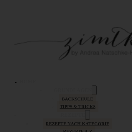
HOME
GRUNDLAGEN
BACKSCHULE
TIPPS & TRICKS
REZEPTE
REZEPTE NACH KATEGORIE
REZEPTE A-Z