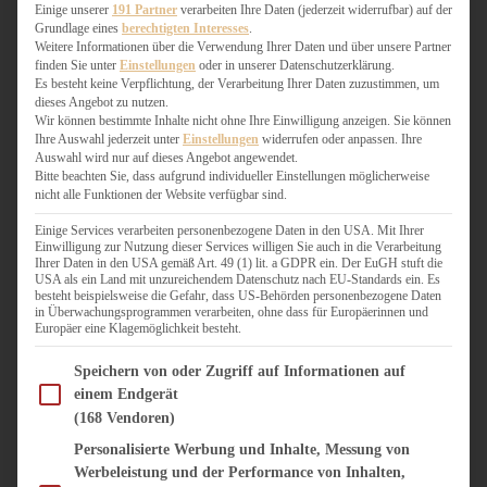
WEIHNACHTSBÄCKEREI
Einige unserer
191 Partner
verarbeiten Ihre Daten (jederzeit widerrufbar) auf der
Grundlage eines
berechtigten Interesses
.
ZIMTLIEBE
Weitere Informationen über die Verwendung Ihrer Daten und über unsere Partner
finden Sie unter
Einstellungen
oder in unserer Datenschutzerklärung.
HERZHAFT
Es besteht keine Verpflichtung, der Verarbeitung Ihrer Daten zuzustimmen, um
dieses Angebot zu nutzen.
BEILAGEN & GEMÜSE
Wir können bestimmte Inhalte nicht ohne Ihre Einwilligung anzeigen. Sie können
BURGER & SANDWICHES
Ihre Auswahl jederzeit unter
Einstellungen
widerrufen oder anpassen. Ihre
FIX AUF DEM TISCH
Auswahl wird nur auf dieses Angebot angewendet.
Bitte beachten Sie, dass aufgrund individueller Einstellungen möglicherweise
FLEISCH & FISCH
nicht alle Funktionen der Website verfügbar sind.
GRILLEN / BARBECUE
HERZHAFTES BACKEN
Einige Services verarbeiten personenbezogene Daten in den USA. Mit Ihrer
Einwilligung zur Nutzung dieser Services willigen Sie auch in die Verarbeitung
ONE-POT-GERICHTE
Ihrer Daten in den USA gemäß Art. 49 (1) lit. a GDPR ein. Der EuGH stuft die
PASTA & NUDELGERICHTE
USA als ein Land mit unzureichendem Datenschutz nach EU-Standards ein. Es
besteht beispielsweise die Gefahr, dass US-Behörden personenbezogene Daten
PIZZA, TARTES & QUICHES
in Überwachungsprogrammen verarbeiten, ohne dass für Europäerinnen und
REIS & RISOTTO
Europäer eine Klagemöglichkeit besteht.
SALATE & SNACKS
Im Folgenden finden Sie eine Liste der Zwecke des IAB Transparency and Consent Fram
SUPPENKASPEREIEN
Speichern von oder Zugriff auf Informationen auf
einem Endgerät
VEGAN HERZHAFT
(168 Vendoren)
VEGETARISCHES
VORSPEISEN
Personalisierte Werbung und Inhalte, Messung von
Werbeleistung und der Performance von Inhalten,