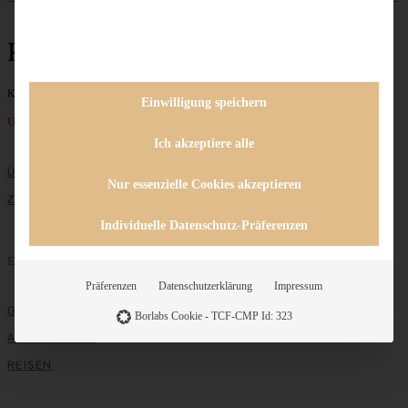
Kürbisgewürz
Keine Beiträge gefunden
Einwilligung speichern
Unternehmen
Ich akzeptiere alle
ÜBER MICH
Nur essenzielle Cookies akzeptieren
ZUSAMMENARBEIT
Individuelle Datenschutz-Präferenzen
Entdecken
Präferenzen
Datenschutzerklärung
Impressum
GRUNDLAGEN
Borlabs Cookie - TCF-CMP Id: 323
ALLE REZEPTE
REISEN