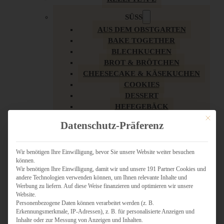
SÜSS
AUS DEM OBSTGARTEN
BAKE TOGETHER
BLECHKUCHEN
BROT & BRÖTCHEN
CHEESECAKE & KÄSEKUCHEN
COOKIES
DESSERT
HEFEGEBÄCK
KLASSIKER
Mit dies
Datenschutz-Präferenz
KUCHEN
LOW CARB & GESÜNDER
MY AMERICAN BAKERY
Wir benötigen Ihre Einwilligung, bevor Sie unsere Website weiter besuchen
können.
REZEPTE ZU OSTERN
Wir benötigen Ihre Einwilligung, damit wir und unsere 191 Partner Cookies und
SCHOKOLADIGES
andere Technologien verwenden können, um Ihnen relevante Inhalte und
SÜSSES HAUPTGERICHT
Werbung zu liefern. Auf diese Weise finanzieren und optimieren wir unsere
SÜSSES KLEINGEBÄCK
Website.
Personenbezogene Daten können verarbeitet werden (z. B.
TÖRTCHEN
Erkennungsmerkmale, IP-Adressen), z. B. für personalisierte Anzeigen und
VEGAN SÜSS
Inhalte oder zur Messung von Anzeigen und Inhalten.