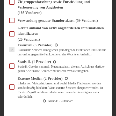
SÜSS & HERZHAFT
Zielgruppenforschung sowie Entwicklung und
Verbesserung von Angeboten
BROTAUFSTRICH
(166 Vendoren)
BRUNCH & FRÜHSTÜCK
DIPS, SAUCEN, CHUTNEYS
Verwendung genauer Standortdaten
(59 Vendoren)
KINDER-LIEBLINGSESSEN
Geräte anhand von aktiv angeforderten Informationen
KÜCHENGESCHENKE
identifizieren
OMAS REZEPTE
(20 Vendoren)
TARTES UND PIES
Es folgt eine Liste der Service-Gruppen, für die eine Einwilligung erteilt werden kann.
Essenziell
(3 Provider)
Essenzielle Services ermöglichen grundlegende Funktionen und sind für
UNTERWEGS
das ordnungsgemäße Funktionieren der Website erforderlich.
REISETIPPS
Statistik
(1 Provider)
KULINARISCH UNTERWEGS
Statistik-Cookies sammeln Nutzungsdaten, die uns Aufschluss darüber
geben, wie unsere Besucher mit unserer Website umgehen.
ÜBER MICH
ZUSAMMENARBEIT
Externe Medien
(2 Provider)
Inhalte von Videoplattformen und Social-Media-Plattformen werden
standardmäßig blockiert. Wenn externe Services akzeptiert werden, ist
für den Zugriff auf diese Inhalte keine manuelle Einwilligung mehr
erforderlich.
Nicht-TCF-Standard
Suche