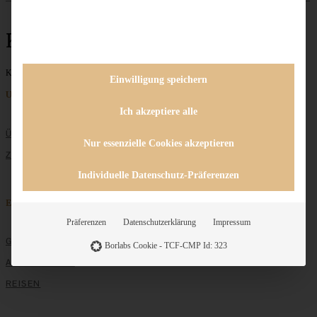
Kürbis-Hummus
Keine Beiträge gefunden
Einwilligung speichern
Unternehmen
Ich akzeptiere alle
ÜBER MICH
Nur essenzielle Cookies akzeptieren
ZUSAMMENARBEIT
Individuelle Datenschutz-Präferenzen
Entdecken
Präferenzen
Datenschutzerklärung
Impressum
GRUNDLAGEN
Borlabs Cookie - TCF-CMP Id: 323
ALLE REZEPTE
REISEN