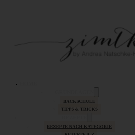
HOME
GRUNDLAGEN
BACKSCHULE
TIPPS & TRICKS
REZEPTE
REZEPTE NACH KATEGORIE
REZEPTE A-Z