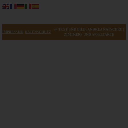
@ TEXT UND BILD: ANDREA NATSCHKE |
IMPRESSUM
DATENSCHUTZ
ZIMTKEKS UND APFELTARTE