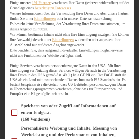
WEIHNACHTSBÄCKEREI
Einige unserer
191 Partner
verarbeiten Ihre Daten (jederzeit widerrufbar) auf der
Grundlage eines
berechtigten Interesses
.
ZIMTLIEBE
Weitere Informationen über die Verwendung Ihrer Daten und über unsere Partner
finden Sie unter
Einstellungen
oder in unserer Datenschutzerklärung.
HERZHAFT
Es besteht keine Verpflichtung, der Verarbeitung Ihrer Daten zuzustimmen, um
dieses Angebot zu nutzen.
BEILAGEN & GEMÜSE
Wir können bestimmte Inhalte nicht ohne Ihre Einwilligung anzeigen. Sie können
BURGER & SANDWICHES
Ihre Auswahl jederzeit unter
Einstellungen
widerrufen oder anpassen. Ihre
FIX AUF DEM TISCH
Auswahl wird nur auf dieses Angebot angewendet.
Bitte beachten Sie, dass aufgrund individueller Einstellungen möglicherweise
FLEISCH & FISCH
nicht alle Funktionen der Website verfügbar sind.
GRILLEN / BARBECUE
HERZHAFTES BACKEN
Einige Services verarbeiten personenbezogene Daten in den USA. Mit Ihrer
Einwilligung zur Nutzung dieser Services willigen Sie auch in die Verarbeitung
ONE-POT-GERICHTE
Ihrer Daten in den USA gemäß Art. 49 (1) lit. a GDPR ein. Der EuGH stuft die
PASTA & NUDELGERICHTE
USA als ein Land mit unzureichendem Datenschutz nach EU-Standards ein. Es
besteht beispielsweise die Gefahr, dass US-Behörden personenbezogene Daten
PIZZA, TARTES & QUICHES
in Überwachungsprogrammen verarbeiten, ohne dass für Europäerinnen und
REIS & RISOTTO
Europäer eine Klagemöglichkeit besteht.
SALATE & SNACKS
Im Folgenden finden Sie eine Liste der Zwecke des IAB Transparency and Consent Fram
SUPPENKASPEREIEN
Speichern von oder Zugriff auf Informationen auf
einem Endgerät
VEGAN HERZHAFT
(168 Vendoren)
VEGETARISCHES
VORSPEISEN
Personalisierte Werbung und Inhalte, Messung von
Werbeleistung und der Performance von Inhalten,