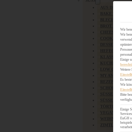
SÜSS
AUS DEM OBS
BAKE TOGETH
BLECHKUCHE
BROT & BRÖT
Wir benö
CHEESECAKE 
Wir benö
COOKIES
verwende
DESSERT
optimier
Persone
HEFEGEBÄCK
personal
KLASSIKER
Einige 
KUCHEN
berecht
LOW CARB & 
Weitere 
Einstel
MY AMERICAN
Es beste
REZEPTE ZU O
Wir könn
SCHOKOLADIG
Einstel
SÜSSES HAUPT
Bitte be
verfügba
SÜSSES KLEING
TÖRTCHEN
Einige S
VEGAN SÜSS
Services
EuGH st
WEIHNACHTSB
beispie
ZIMTLIEBE
verarbei