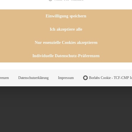
 CHUTNEYS
INGSESSEN
HENKE
Einwilligung speichern
E
ES
Ich akzeptiere alle
Nur essenzielle Cookies akzeptieren
WEGS
Individuelle Datenschutz-Präferenzen
Suche
renzen
Datenschutzerklärung
Impressum
Borlabs Cookie - TCF-CMP Id