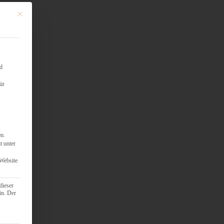
Mit diesem Button wird der Dialog geschlossen. Seine Funktionalität ist identisch mit d
nd
ür
en.
t unter
 Website
dieser
in. Der