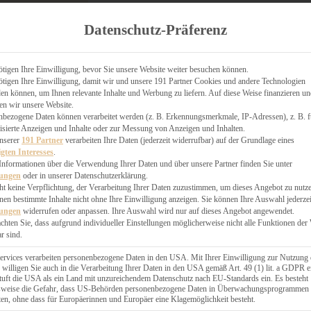
TGARTEN
Datenschutz-Präferenz
ER
N
CHEN
tigen Ihre Einwilligung, bevor Sie unsere Website weiter besuchen können.
& KÄSEKUCHEN
tigen Ihre Einwilligung, damit wir und unsere 191 Partner Cookies und andere Technologien
n können, um Ihnen relevante Inhalte und Werbung zu liefern. Auf diese Weise finanzieren u
en wir unsere Website.
nbezogene Daten können verarbeitet werden (z. B. Erkennungsmerkmale, IP-Adressen), z. B. f
isierte Anzeigen und Inhalte oder zur Messung von Anzeigen und Inhalten.
unserer
191 Partner
verarbeiten Ihre Daten (jederzeit widerrufbar) auf der Grundlage eines
igten Interesses
.
GESÜNDER
Informationen über die Verwendung Ihrer Daten und über unsere Partner finden Sie unter
lungen
oder in unserer Datenschutzerklärung.
 BAKERY
ht keine Verpflichtung, der Verarbeitung Ihrer Daten zuzustimmen, um dieses Angebot zu nutz
STERN
en bestimmte Inhalte nicht ohne Ihre Einwilligung anzeigen. Sie können Ihre Auswahl jederzei
ES
lungen
widerrufen oder anpassen. Ihre Auswahl wird nur auf dieses Angebot angewendet.
GERICHT
achten Sie, dass aufgrund individueller Einstellungen möglicherweise nicht alle Funktionen der
r sind.
EBÄCK
ervices verarbeiten personenbezogene Daten in den USA. Mit Ihrer Einwilligung zur Nutzung 
 willigen Sie auch in die Verarbeitung Ihrer Daten in den USA gemäß Art. 49 (1) lit. a GDPR e
uft die USA als ein Land mit unzureichendem Datenschutz nach EU-Standards ein. Es besteht
ÄCKEREI
lsweise die Gefahr, dass US-Behörden personenbezogene Daten in Überwachungsprogrammen
ten, ohne dass für Europäerinnen und Europäer eine Klagemöglichkeit besteht.