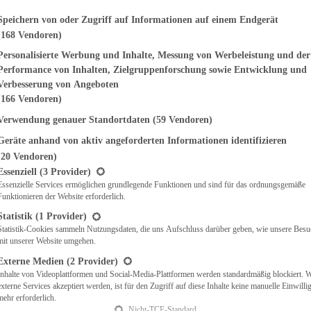
genden finden Sie eine Liste der Zwecke des IAB Transparency and Consent Fr
Speichern von oder Zugriff auf Informationen auf einem Endgerät
EMÜSE
(168 Vendoren)
NDWICHES
Personalisierte Werbung und Inhalte, Messung von Werbeleistung und der
ISCH
Performance von Inhalten, Zielgruppenforschung sowie Entwicklung und
CH
Verbesserung von Angeboten
RBECUE
(166 Vendoren)
BACKEN
CHTE
Verwendung genauer Standortdaten
(59 Vendoren)
LGERICHTE
Geräte anhand von aktiv angeforderten Informationen identifizieren
 & QUICHES
(20 Vendoren)
O
t eine Liste der Service-Gruppen, für die eine Einwilligung erteilt werden ka
Essenziell
(3 Provider)
CKS
Essenzielle Services ermöglichen grundlegende Funktionen und sind für das ordnungsgemäße
REIEN
Funktionieren der Website erforderlich.
AFT
Statistik
(1 Provider)
ES
Statistik-Cookies sammeln Nutzungsdaten, die uns Aufschluss darüber geben, wie unsere Besu
mit unserer Website umgehen.
Externe Medien
(2 Provider)
Inhalte von Videoplattformen und Social-Media-Plattformen werden standardmäßig blockiert. 
CH
externe Services akzeptiert werden, ist für den Zugriff auf diese Inhalte keine manuelle Einwill
ÜHSTÜCK
mehr erforderlich.
Nicht-TCF-Standard