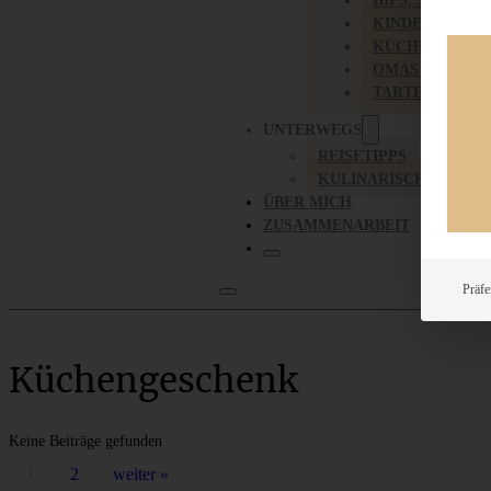
DIPS, SAUCEN,
KINDER-LIEBL
KÜCHENGESC
OMAS REZEPT
TARTES UND PI
UNTERWEGS
REISETIPPS
KULINARISCH UNTER
ÜBER MICH
ZUSAMMENARBEIT
Präfe
Küchengeschenk
Keine Beiträge gefunden
1
2
weiter »