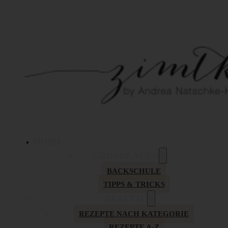
HOME
GRUNDLAGEN
BACKSCHULE
TIPPS & TRICKS
REZEPTE
REZEPTE NACH KATEGORIE
REZEPTE A-Z