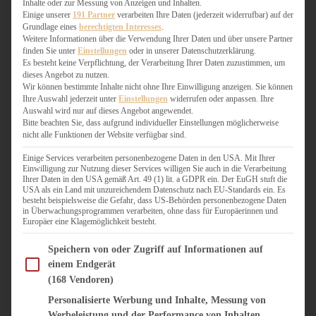
Inhalte oder zur Messung von Anzeigen und Inhalten.
WEIHNACHTSBÄCKEREI
Einige unserer
191 Partner
verarbeiten Ihre Daten (jederzeit widerrufbar) auf der
ZIMTLIEBE
Grundlage eines
berechtigten Interesses
.
Weitere Informationen über die Verwendung Ihrer Daten und über unsere Partner
finden Sie unter
Einstellungen
oder in unserer Datenschutzerklärung.
HERZHAFT
Es besteht keine Verpflichtung, der Verarbeitung Ihrer Daten zuzustimmen, um
BEILAGEN & GEMÜSE
dieses Angebot zu nutzen.
BURGER & SANDWICHES
Wir können bestimmte Inhalte nicht ohne Ihre Einwilligung anzeigen. Sie können
Ihre Auswahl jederzeit unter
Einstellungen
widerrufen oder anpassen. Ihre
FIX AUF DEM TISCH
Auswahl wird nur auf dieses Angebot angewendet.
FLEISCH & FISCH
Bitte beachten Sie, dass aufgrund individueller Einstellungen möglicherweise
GRILLEN / BARBECUE
nicht alle Funktionen der Website verfügbar sind.
HERZHAFTES BACKEN
Einige Services verarbeiten personenbezogene Daten in den USA. Mit Ihrer
ONE-POT-GERICHTE
Einwilligung zur Nutzung dieser Services willigen Sie auch in die Verarbeitung
PASTA & NUDELGERICHTE
Ihrer Daten in den USA gemäß Art. 49 (1) lit. a GDPR ein. Der EuGH stuft die
USA als ein Land mit unzureichendem Datenschutz nach EU-Standards ein. Es
PIZZA, TARTES & QUICHES
besteht beispielsweise die Gefahr, dass US-Behörden personenbezogene Daten
REIS & RISOTTO
in Überwachungsprogrammen verarbeiten, ohne dass für Europäerinnen und
Europäer eine Klagemöglichkeit besteht.
SALATE & SNACKS
SUPPENKASPEREIEN
Im Folgenden finden Sie eine Liste der Zwecke des IAB Transparency and Consent Fram
Speichern von oder Zugriff auf Informationen auf
VEGAN HERZHAFT
einem Endgerät
VEGETARISCHES
(168 Vendoren)
VORSPEISEN
Personalisierte Werbung und Inhalte, Messung von
Werbeleistung und der Performance von Inhalten,