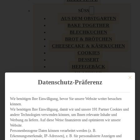
SÜSS
AUS DEM OBSTGARTEN
BAKE TOGETHER
BLECHKUCHEN
BROT & BRÖTCHEN
CHEESECAKE & KÄSEKUCHEN
COOKIES
DESSERT
HEFEGEBÄCK
KLASSIKER
Mit dies
KUCHEN
Datenschutz-Präferenz
LOW CARB & GESÜNDER
MY AMERICAN BAKERY
Wir benötigen Ihre Einwilligung, bevor Sie unsere Website weiter besuchen
REZEPTE ZU OSTERN
können.
SCHOKOLADIGES
Wir benötigen Ihre Einwilligung, damit wir und unsere 191 Partner Cookies und
SÜSSES HAUPTGERICHT
andere Technologien verwenden können, um Ihnen relevante Inhalte und
Werbung zu liefern. Auf diese Weise finanzieren und optimieren wir unsere
SÜSSES KLEINGEBÄCK
Website.
TÖRTCHEN
Personenbezogene Daten können verarbeitet werden (z. B.
VEGAN SÜSS
Erkennungsmerkmale, IP-Adressen), z. B. für personalisierte Anzeigen und