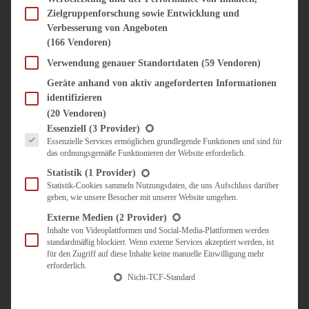
SÜSS & HERZHAFT
Zielgruppenforschung sowie Entwicklung und
BROTAUFSTRICH
Verbesserung von Angeboten
BRUNCH & FRÜHSTÜCK
(166 Vendoren)
DIPS, SAUCEN, CHUTNEYS
Verwendung genauer Standortdaten
(59 Vendoren)
KINDER-LIEBLINGSESSEN
KÜCHENGESCHENKE
Geräte anhand von aktiv angeforderten Informationen
OMAS REZEPTE
identifizieren
TARTES UND PIES
(20 Vendoren)
Es folgt eine Liste der Service-Gruppen, für die eine Einwilligung erteilt werden kann.
Essenziell
(3 Provider)
UNTERWEGS
Essenzielle Services ermöglichen grundlegende Funktionen und sind für
das ordnungsgemäße Funktionieren der Website erforderlich.
REISETIPPS
Statistik
(1 Provider)
KULINARISCH UNTERWEGS
Statistik-Cookies sammeln Nutzungsdaten, die uns Aufschluss darüber
ÜBER MICH
geben, wie unsere Besucher mit unserer Website umgehen.
ZUSAMMENARBEIT
Externe Medien
(2 Provider)
Inhalte von Videoplattformen und Social-Media-Plattformen werden
standardmäßig blockiert. Wenn externe Services akzeptiert werden, ist
für den Zugriff auf diese Inhalte keine manuelle Einwilligung mehr
erforderlich.
Nicht-TCF-Standard
Suche