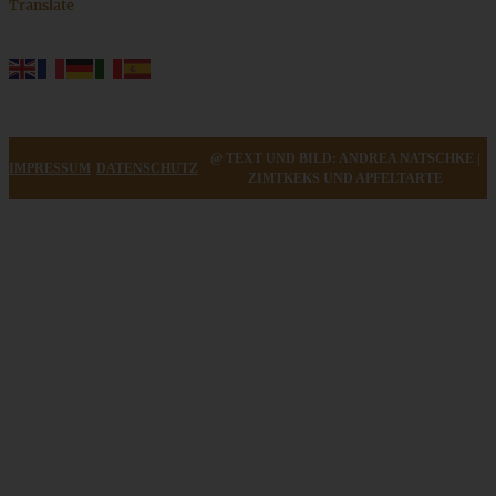
Translate
@ TEXT UND BILD: ANDREA NATSCHKE |
IMPRESSUM
DATENSCHUTZ
ZIMTKEKS UND APFELTARTE