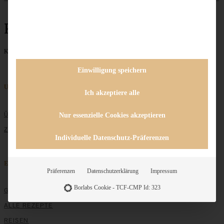
Kuchen mit Gemüse
Keine Beiträge gefunden
1
2
weiter »
Einwilligung speichern
Unternehmen
Ich akzeptiere alle
ÜBER MICH
Nur essenzielle Cookies akzeptieren
ZUSAMMENARBEIT
Individuelle Datenschutz-Präferenzen
Entdecken
Präferenzen
Datenschutzerklärung
Impressum
Borlabs Cookie - TCF-CMP Id: 323
GRUNDLAGEN
ALLE REZEPTE
REISEN