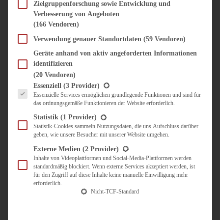
SÜSS & HERZHAFT
Zielgruppenforschung sowie Entwicklung und
Verbesserung von Angeboten
BROTAUFSTRICH
(166 Vendoren)
BRUNCH & FRÜHSTÜCK
DIPS, SAUCEN, CHUTNEYS
Verwendung genauer Standortdaten
(59 Vendoren)
KINDER-LIEBLINGSESSEN
Geräte anhand von aktiv angeforderten Informationen
KÜCHENGESCHENKE
identifizieren
OMAS REZEPTE
(20 Vendoren)
TARTES UND PIES
Es folgt eine Liste der Service-Gruppen, für die eine Einwilligung erteilt werden kann.
Essenziell
(3 Provider)
Essenzielle Services ermöglichen grundlegende Funktionen und sind für
UNTERWEGS
das ordnungsgemäße Funktionieren der Website erforderlich.
REISETIPPS
Statistik
(1 Provider)
KULINARISCH UNTERWEGS
Statistik-Cookies sammeln Nutzungsdaten, die uns Aufschluss darüber
geben, wie unsere Besucher mit unserer Website umgehen.
ÜBER MICH
ZUSAMMENARBEIT
Externe Medien
(2 Provider)
Inhalte von Videoplattformen und Social-Media-Plattformen werden
standardmäßig blockiert. Wenn externe Services akzeptiert werden, ist
für den Zugriff auf diese Inhalte keine manuelle Einwilligung mehr
erforderlich.
Nicht-TCF-Standard
Suche