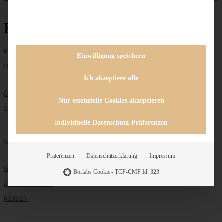
Kreuzfahrt
Keine Beiträge gefunden
Einwilligung speichern
Unternehmen
Ich akzeptiere alle
ÜBER MICH
Nur essenzielle Cookies akzeptieren
ZUSAMMENARBEIT
Individuelle Datenschutz-Präferenzen
Entdecken
Präferenzen
Datenschutzerklärung
Impressum
GRUNDLAGEN
Borlabs Cookie - TCF-CMP Id: 323
ALLE REZEPTE
REISEN