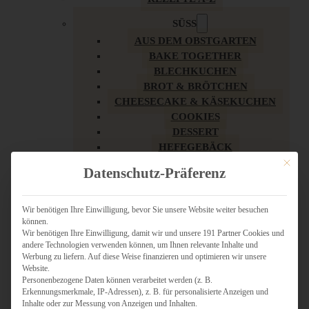
SÜSS
AUS DEM OBSTGARTEN
BAKE TOGETHER
BLECHKUCHEN
BROT & BRÖTCHEN
CHEESECAKE & KÄSEKUCHEN
COOKIES
DESSERT
HEFEGEBÄCK
KLASSIKER
Mit dies
Datenschutz-Präferenz
KUCHEN
LOW CARB & GESÜNDER
MY AMERICAN BAKERY
Wir benötigen Ihre Einwilligung, bevor Sie unsere Website weiter besuchen
können.
REZEPTE ZU OSTERN
Wir benötigen Ihre Einwilligung, damit wir und unsere 191 Partner Cookies und
SCHOKOLADIGES
andere Technologien verwenden können, um Ihnen relevante Inhalte und
SÜSSES HAUPTGERICHT
Werbung zu liefern. Auf diese Weise finanzieren und optimieren wir unsere
SÜSSES KLEINGEBÄCK
Website.
Personenbezogene Daten können verarbeitet werden (z. B.
TÖRTCHEN
Erkennungsmerkmale, IP-Adressen), z. B. für personalisierte Anzeigen und
VEGAN SÜSS
Inhalte oder zur Messung von Anzeigen und Inhalten.