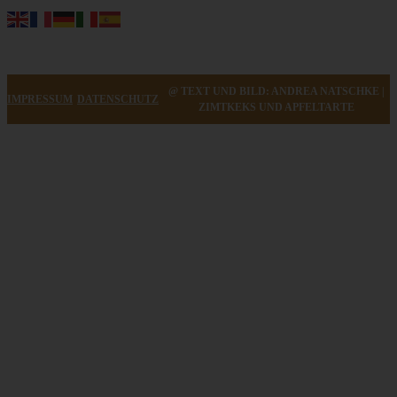
@ TEXT UND BILD: ANDREA NATSCHKE |
IMPRESSUM
DATENSCHUTZ
ZIMTKEKS UND APFELTARTE