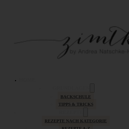
HOME
GRUNDLAGEN
BACKSCHULE
TIPPS & TRICKS
REZEPTE
REZEPTE NACH KATEGORIE
REZEPTE A-Z