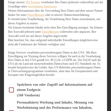
WEIHNACHTSBÄCKEREI
Einige unserer
191 Partner
verarbeiten Ihre Daten (jederzeit widerrufbar) auf der
Grundlage eines
berechtigten Interesses
.
ZIMTLIEBE
Weitere Informationen über die Verwendung Ihrer Daten und über unsere Partner
finden Sie unter
Einstellungen
oder in unserer Datenschutzerklärung.
HERZHAFT
Es besteht keine Verpflichtung, der Verarbeitung Ihrer Daten zuzustimmen, um
dieses Angebot zu nutzen.
BEILAGEN & GEMÜSE
Wir können bestimmte Inhalte nicht ohne Ihre Einwilligung anzeigen. Sie können
BURGER & SANDWICHES
Ihre Auswahl jederzeit unter
Einstellungen
widerrufen oder anpassen. Ihre
FIX AUF DEM TISCH
Auswahl wird nur auf dieses Angebot angewendet.
Bitte beachten Sie, dass aufgrund individueller Einstellungen möglicherweise
FLEISCH & FISCH
nicht alle Funktionen der Website verfügbar sind.
GRILLEN / BARBECUE
HERZHAFTES BACKEN
Einige Services verarbeiten personenbezogene Daten in den USA. Mit Ihrer
Einwilligung zur Nutzung dieser Services willigen Sie auch in die Verarbeitung
ONE-POT-GERICHTE
Ihrer Daten in den USA gemäß Art. 49 (1) lit. a GDPR ein. Der EuGH stuft die
PASTA & NUDELGERICHTE
USA als ein Land mit unzureichendem Datenschutz nach EU-Standards ein. Es
besteht beispielsweise die Gefahr, dass US-Behörden personenbezogene Daten
PIZZA, TARTES & QUICHES
in Überwachungsprogrammen verarbeiten, ohne dass für Europäerinnen und
REIS & RISOTTO
Europäer eine Klagemöglichkeit besteht.
SALATE & SNACKS
Im Folgenden finden Sie eine Liste der Zwecke des IAB Transparency and Consent Fram
SUPPENKASPEREIEN
Speichern von oder Zugriff auf Informationen auf
einem Endgerät
VEGAN HERZHAFT
(168 Vendoren)
VEGETARISCHES
VORSPEISEN
Personalisierte Werbung und Inhalte, Messung von
Werbeleistung und der Performance von Inhalten,