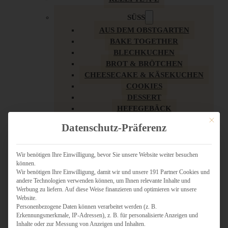
SÜSS
AUS DEM OBSTGARTEN
BAKE TOGETHER
BLECHKUCHEN
BROT & BRÖTCHEN
CHEESECAKE & KÄSEKUCHEN
COOKIES
DESSERT
HEFEGEBÄCK
KLASSIKER
Mit dies
Datenschutz-Präferenz
KUCHEN
LOW CARB & GESÜNDER
MY AMERICAN BAKERY
Wir benötigen Ihre Einwilligung, bevor Sie unsere Website weiter besuchen
können.
REZEPTE ZU OSTERN
Wir benötigen Ihre Einwilligung, damit wir und unsere 191 Partner Cookies und
SCHOKOLADIGES
andere Technologien verwenden können, um Ihnen relevante Inhalte und
SÜSSES HAUPTGERICHT
Werbung zu liefern. Auf diese Weise finanzieren und optimieren wir unsere
SÜSSES KLEINGEBÄCK
Website.
Personenbezogene Daten können verarbeitet werden (z. B.
TÖRTCHEN
Erkennungsmerkmale, IP-Adressen), z. B. für personalisierte Anzeigen und
VEGAN SÜSS
Inhalte oder zur Messung von Anzeigen und Inhalten.