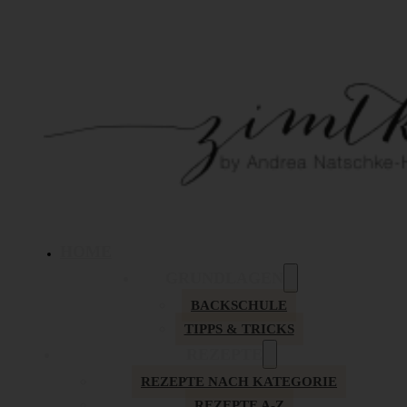
HOME
GRUNDLAGEN
BACKSCHULE
TIPPS & TRICKS
REZEPTE
REZEPTE NACH KATEGORIE
REZEPTE A-Z