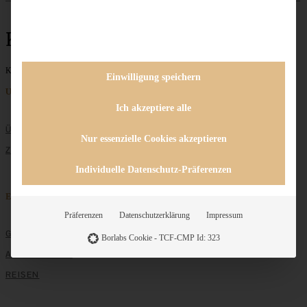
Konfitüre
Keine Beiträge gefunden
Einwilligung speichern
Unternehmen
Ich akzeptiere alle
ÜBER MICH
Nur essenzielle Cookies akzeptieren
ZUSAMMENARBEIT
Individuelle Datenschutz-Präferenzen
Entdecken
Präferenzen
Datenschutzerklärung
Impressum
GRUNDLAGEN
Borlabs Cookie - TCF-CMP Id: 323
ALLE REZEPTE
REISEN