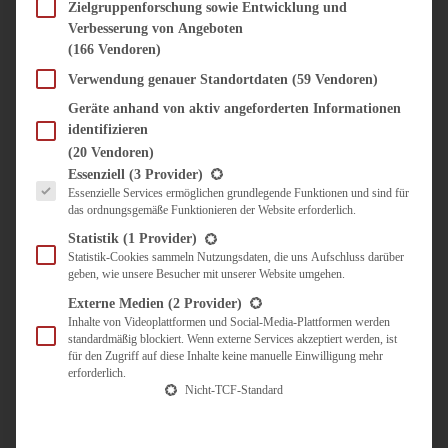
SÜSS & HERZHAFT
Zielgruppenforschung sowie Entwicklung und
Verbesserung von Angeboten
BROTAUFSTRICH
(166 Vendoren)
BRUNCH & FRÜHSTÜCK
DIPS, SAUCEN, CHUTNEYS
Verwendung genauer Standortdaten
(59 Vendoren)
KINDER-LIEBLINGSESSEN
Geräte anhand von aktiv angeforderten Informationen
KÜCHENGESCHENKE
identifizieren
OMAS REZEPTE
(20 Vendoren)
TARTES UND PIES
Es folgt eine Liste der Service-Gruppen, für die eine Einwilligung erteilt werden kann.
Essenziell
(3 Provider)
Essenzielle Services ermöglichen grundlegende Funktionen und sind für
UNTERWEGS
das ordnungsgemäße Funktionieren der Website erforderlich.
REISETIPPS
Statistik
(1 Provider)
KULINARISCH UNTERWEGS
Statistik-Cookies sammeln Nutzungsdaten, die uns Aufschluss darüber
geben, wie unsere Besucher mit unserer Website umgehen.
ÜBER MICH
ZUSAMMENARBEIT
Externe Medien
(2 Provider)
Inhalte von Videoplattformen und Social-Media-Plattformen werden
standardmäßig blockiert. Wenn externe Services akzeptiert werden, ist
für den Zugriff auf diese Inhalte keine manuelle Einwilligung mehr
erforderlich.
Nicht-TCF-Standard
Suche