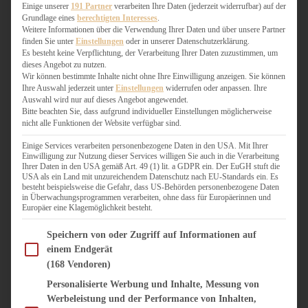
WEIHNACHTSBÄCKEREI
Einige unserer
191 Partner
verarbeiten Ihre Daten (jederzeit widerrufbar) auf der
Grundlage eines
berechtigten Interesses
.
ZIMTLIEBE
Weitere Informationen über die Verwendung Ihrer Daten und über unsere Partner
finden Sie unter
Einstellungen
oder in unserer Datenschutzerklärung.
HERZHAFT
Es besteht keine Verpflichtung, der Verarbeitung Ihrer Daten zuzustimmen, um
dieses Angebot zu nutzen.
BEILAGEN & GEMÜSE
Wir können bestimmte Inhalte nicht ohne Ihre Einwilligung anzeigen. Sie können
BURGER & SANDWICHES
Ihre Auswahl jederzeit unter
Einstellungen
widerrufen oder anpassen. Ihre
FIX AUF DEM TISCH
Auswahl wird nur auf dieses Angebot angewendet.
Bitte beachten Sie, dass aufgrund individueller Einstellungen möglicherweise
FLEISCH & FISCH
nicht alle Funktionen der Website verfügbar sind.
GRILLEN / BARBECUE
HERZHAFTES BACKEN
Einige Services verarbeiten personenbezogene Daten in den USA. Mit Ihrer
Einwilligung zur Nutzung dieser Services willigen Sie auch in die Verarbeitung
ONE-POT-GERICHTE
Ihrer Daten in den USA gemäß Art. 49 (1) lit. a GDPR ein. Der EuGH stuft die
PASTA & NUDELGERICHTE
USA als ein Land mit unzureichendem Datenschutz nach EU-Standards ein. Es
besteht beispielsweise die Gefahr, dass US-Behörden personenbezogene Daten
PIZZA, TARTES & QUICHES
in Überwachungsprogrammen verarbeiten, ohne dass für Europäerinnen und
REIS & RISOTTO
Europäer eine Klagemöglichkeit besteht.
SALATE & SNACKS
Im Folgenden finden Sie eine Liste der Zwecke des IAB Transparency and Consent Fram
SUPPENKASPEREIEN
Speichern von oder Zugriff auf Informationen auf
einem Endgerät
VEGAN HERZHAFT
(168 Vendoren)
VEGETARISCHES
VORSPEISEN
Personalisierte Werbung und Inhalte, Messung von
Werbeleistung und der Performance von Inhalten,