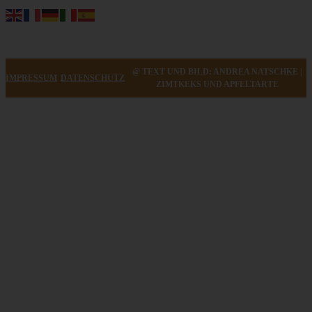
@ TEXT UND BILD: ANDREA NATSCHKE |
IMPRESSUM
DATENSCHUTZ
ZIMTKEKS UND APFELTARTE