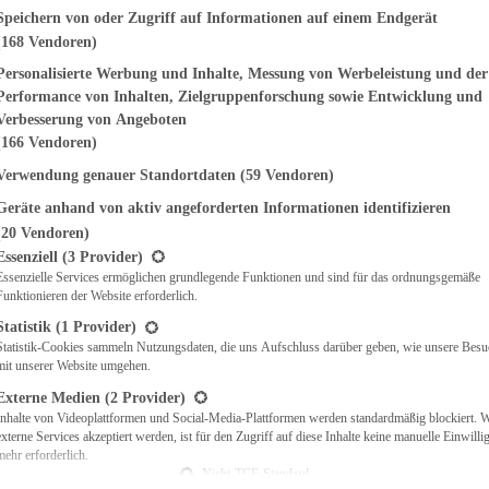
genden finden Sie eine Liste der Zwecke des IAB Transparency and Consent Fr
Speichern von oder Zugriff auf Informationen auf einem Endgerät
(168 Vendoren)
EMÜSE
NDWICHES
Personalisierte Werbung und Inhalte, Messung von Werbeleistung und der
ISCH
Performance von Inhalten, Zielgruppenforschung sowie Entwicklung und
CH
Verbesserung von Angeboten
RBECUE
(166 Vendoren)
BACKEN
Verwendung genauer Standortdaten
(59 Vendoren)
CHTE
Geräte anhand von aktiv angeforderten Informationen identifizieren
LGERICHTE
 & QUICHES
(20 Vendoren)
t eine Liste der Service-Gruppen, für die eine Einwilligung erteilt werden ka
O
Essenziell
(3 Provider)
Essenzielle Services ermöglichen grundlegende Funktionen und sind für das ordnungsgemäße
CKS
Funktionieren der Website erforderlich.
REIEN
AFT
Statistik
(1 Provider)
ES
Statistik-Cookies sammeln Nutzungsdaten, die uns Aufschluss darüber geben, wie unsere Besu
mit unserer Website umgehen.
Externe Medien
(2 Provider)
Inhalte von Videoplattformen und Social-Media-Plattformen werden standardmäßig blockiert. 
externe Services akzeptiert werden, ist für den Zugriff auf diese Inhalte keine manuelle Einwill
CH
mehr erforderlich.
ÜHSTÜCK
Nicht-TCF-Standard