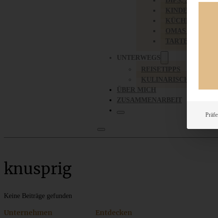
DIPS, SAUCEN,
KINDER-LIEBL
KÜCHENGESC
OMAS REZEPT
TARTES UND PI
UNTERWEGS
REISETIPPS
KULINARISCH UNTER
ÜBER MICH
ZUSAMMENARBEIT
Präfe
knusprig
Keine Beiträge gefunden
Unternehmen
Entdecken