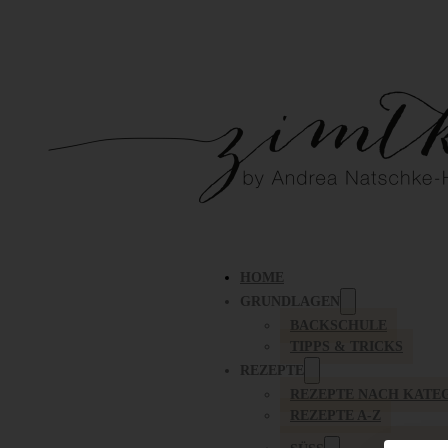
HOME
GRUNDLAGEN
BACKSCHULE
TIPPS & TRICKS
REZEPTE
REZEPTE NACH KATE
REZEPTE A-Z