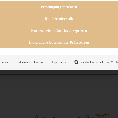
 CHUTNEYS
INGSESSEN
Einwilligung speichern
HENKE
E
Ich akzeptiere alle
ES
Nur essenzielle Cookies akzeptieren
Individuelle Datenschutz-Präferenzen
WEGS
renzen
Datenschutzerklärung
Impressum
Borlabs Cookie - TCF-CMP Id
Suche
Beliebt