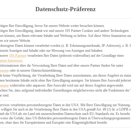
TGARTEN
Datenschutz-Präferenz
ER
N
CHEN
tigen Ihre Einwilligung, bevor Sie unsere Website weiter besuchen können.
tigen Ihre Einwilligung, damit wir und unsere 191 Partner Cookies und andere Technologien
& KÄSEKUCHEN
n können, um Ihnen relevante Inhalte und Werbung zu liefern. Auf diese Weise finanzieren u
en wir unsere Website.
nbezogene Daten können verarbeitet werden (z. B. Erkennungsmerkmale, IP-Adressen), z. B. f
isierte Anzeigen und Inhalte oder zur Messung von Anzeigen und Inhalten.
unserer
191 Partner
verarbeiten Ihre Daten (jederzeit widerrufbar) auf der Grundlage eines
igten Interesses
.
Informationen über die Verwendung Ihrer Daten und über unsere Partner finden Sie unter
GESÜNDER
lungen
oder in unserer Datenschutzerklärung.
 BAKERY
ht keine Verpflichtung, der Verarbeitung Ihrer Daten zuzustimmen, um dieses Angebot zu nutz
en bestimmte Inhalte nicht ohne Ihre Einwilligung anzeigen. Sie können Ihre Auswahl jederzei
STERN
lungen
widerrufen oder anpassen. Ihre Auswahl wird nur auf dieses Angebot angewendet.
ES
achten Sie, dass aufgrund individueller Einstellungen möglicherweise nicht alle Funktionen der
GERICHT
r sind.
EBÄCK
ervices verarbeiten personenbezogene Daten in den USA. Mit Ihrer Einwilligung zur Nutzung 
 willigen Sie auch in die Verarbeitung Ihrer Daten in den USA gemäß Art. 49 (1) lit. a GDPR e
uft die USA als ein Land mit unzureichendem Datenschutz nach EU-Standards ein. Es besteht
ÄCKEREI
lsweise die Gefahr, dass US-Behörden personenbezogene Daten in Überwachungsprogrammen
ten, ohne dass für Europäerinnen und Europäer eine Klagemöglichkeit besteht.