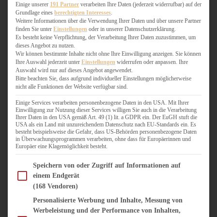
WEIHNACHTSBÄCKEREI
Einige unserer
191 Partner
verarbeiten Ihre Daten (jederzeit widerrufbar) auf der
Grundlage eines
berechtigten Interesses
.
ZIMTLIEBE
Weitere Informationen über die Verwendung Ihrer Daten und über unsere Partner
finden Sie unter
Einstellungen
oder in unserer Datenschutzerklärung.
HERZHAFT
Es besteht keine Verpflichtung, der Verarbeitung Ihrer Daten zuzustimmen, um
dieses Angebot zu nutzen.
BEILAGEN & GEMÜSE
Wir können bestimmte Inhalte nicht ohne Ihre Einwilligung anzeigen. Sie können
BURGER & SANDWICHES
Ihre Auswahl jederzeit unter
Einstellungen
widerrufen oder anpassen. Ihre
FIX AUF DEM TISCH
Auswahl wird nur auf dieses Angebot angewendet.
Bitte beachten Sie, dass aufgrund individueller Einstellungen möglicherweise
FLEISCH & FISCH
nicht alle Funktionen der Website verfügbar sind.
GRILLEN / BARBECUE
HERZHAFTES BACKEN
Einige Services verarbeiten personenbezogene Daten in den USA. Mit Ihrer
Einwilligung zur Nutzung dieser Services willigen Sie auch in die Verarbeitung
ONE-POT-GERICHTE
Ihrer Daten in den USA gemäß Art. 49 (1) lit. a GDPR ein. Der EuGH stuft die
PASTA & NUDELGERICHTE
USA als ein Land mit unzureichendem Datenschutz nach EU-Standards ein. Es
besteht beispielsweise die Gefahr, dass US-Behörden personenbezogene Daten
PIZZA, TARTES & QUICHES
in Überwachungsprogrammen verarbeiten, ohne dass für Europäerinnen und
REIS & RISOTTO
Europäer eine Klagemöglichkeit besteht.
SALATE & SNACKS
Im Folgenden finden Sie eine Liste der Zwecke des IAB Transparency and Consent Fram
SUPPENKASPEREIEN
Speichern von oder Zugriff auf Informationen auf
einem Endgerät
VEGAN HERZHAFT
(168 Vendoren)
VEGETARISCHES
VORSPEISEN
Personalisierte Werbung und Inhalte, Messung von
Werbeleistung und der Performance von Inhalten,