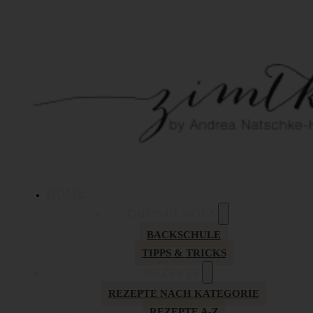
HOME
GRUNDLAGEN
BACKSCHULE
TIPPS & TRICKS
REZEPTE
REZEPTE NACH KATEGORIE
REZEPTE A-Z