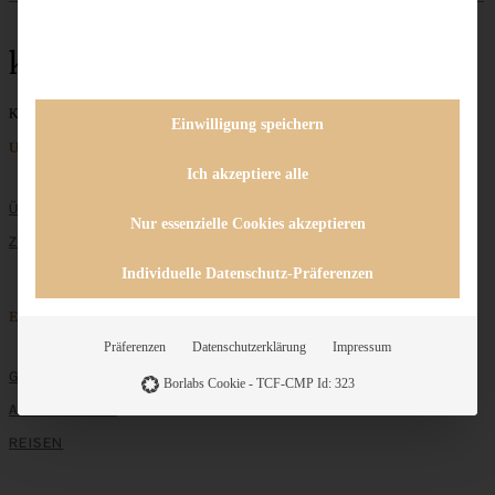
kleiner Kuchen
Keine Beiträge gefunden
Einwilligung speichern
Unternehmen
Ich akzeptiere alle
ÜBER MICH
Nur essenzielle Cookies akzeptieren
ZUSAMMENARBEIT
Individuelle Datenschutz-Präferenzen
Entdecken
Präferenzen
Datenschutzerklärung
Impressum
GRUNDLAGEN
Borlabs Cookie - TCF-CMP Id: 323
ALLE REZEPTE
REISEN