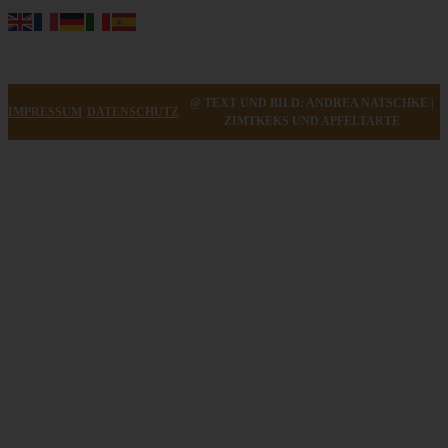
@ TEXT UND BILD: ANDREA NATSCHKE |
IMPRESSUM
DATENSCHUTZ
ZIMTKEKS UND APFELTARTE