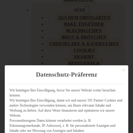
SÜSS
AUS DEM OBSTGARTEN
BAKE TOGETHER
BLECHKUCHEN
BROT & BRÖTCHEN
CHEESECAKE & KÄSEKUCHEN
COOKIES
DESSERT
HEFEGEBÄCK
KLASSIKER
Mit dies
Datenschutz-Präferenz
KUCHEN
LOW CARB & GESÜNDER
MY AMERICAN BAKERY
Wir benötigen Ihre Einwilligung, bevor Sie unsere Website weiter besuchen
können.
REZEPTE ZU OSTERN
Wir benötigen Ihre Einwilligung, damit wir und unsere 191 Partner Cookies und
SCHOKOLADIGES
andere Technologien verwenden können, um Ihnen relevante Inhalte und
SÜSSES HAUPTGERICHT
Werbung zu liefern. Auf diese Weise finanzieren und optimieren wir unsere
SÜSSES KLEINGEBÄCK
Website.
Personenbezogene Daten können verarbeitet werden (z. B.
TÖRTCHEN
Erkennungsmerkmale, IP-Adressen), z. B. für personalisierte Anzeigen und
VEGAN SÜSS
Inhalte oder zur Messung von Anzeigen und Inhalten.