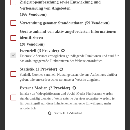
SÜSS & HERZHAFT
Zielgruppenforschung sowie Entwicklung und
Verbesserung von Angeboten
BROTAUFSTRICH
(166 Vendoren)
BRUNCH & FRÜHSTÜCK
DIPS, SAUCEN, CHUTNEYS
Verwendung genauer Standortdaten
(59 Vendoren)
KINDER-LIEBLINGSESSEN
Geräte anhand von aktiv angeforderten Informationen
KÜCHENGESCHENKE
identifizieren
OMAS REZEPTE
(20 Vendoren)
TARTES UND PIES
Es folgt eine Liste der Service-Gruppen, für die eine Einwilligung erteilt werden kann.
Essenziell
(3 Provider)
Essenzielle Services ermöglichen grundlegende Funktionen und sind für
UNTERWEGS
das ordnungsgemäße Funktionieren der Website erforderlich.
REISETIPPS
Statistik
(1 Provider)
KULINARISCH UNTERWEGS
Statistik-Cookies sammeln Nutzungsdaten, die uns Aufschluss darüber
geben, wie unsere Besucher mit unserer Website umgehen.
ÜBER MICH
ZUSAMMENARBEIT
Externe Medien
(2 Provider)
Inhalte von Videoplattformen und Social-Media-Plattformen werden
standardmäßig blockiert. Wenn externe Services akzeptiert werden, ist
für den Zugriff auf diese Inhalte keine manuelle Einwilligung mehr
erforderlich.
Nicht-TCF-Standard
Suche