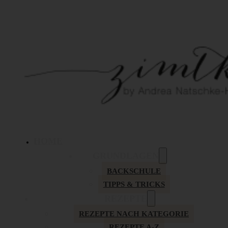
HOME
GRUNDLAGEN
BACKSCHULE
TIPPS & TRICKS
REZEPTE
REZEPTE NACH KATEGORIE
REZEPTE A-Z