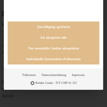
Kirschstreusel
Keine Beiträge gefunden
Einwilligung speichern
Unternehmen
Ich akzeptiere alle
ÜBER MICH
Nur essenzielle Cookies akzeptieren
ZUSAMMENARBEIT
Individuelle Datenschutz-Präferenzen
Entdecken
Präferenzen
Datenschutzerklärung
Impressum
GRUNDLAGEN
Borlabs Cookie - TCF-CMP Id: 323
ALLE REZEPTE
REISEN