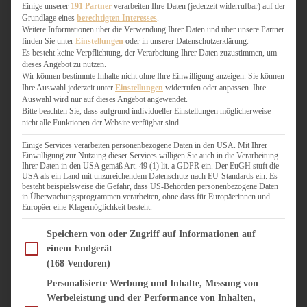
WEIHNACHTSBÄCKEREI
Einige unserer
191 Partner
verarbeiten Ihre Daten (jederzeit widerrufbar) auf der
Grundlage eines
berechtigten Interesses
.
ZIMTLIEBE
Weitere Informationen über die Verwendung Ihrer Daten und über unsere Partner
finden Sie unter
Einstellungen
oder in unserer Datenschutzerklärung.
HERZHAFT
Es besteht keine Verpflichtung, der Verarbeitung Ihrer Daten zuzustimmen, um
dieses Angebot zu nutzen.
BEILAGEN & GEMÜSE
Wir können bestimmte Inhalte nicht ohne Ihre Einwilligung anzeigen. Sie können
BURGER & SANDWICHES
Ihre Auswahl jederzeit unter
Einstellungen
widerrufen oder anpassen. Ihre
FIX AUF DEM TISCH
Auswahl wird nur auf dieses Angebot angewendet.
Bitte beachten Sie, dass aufgrund individueller Einstellungen möglicherweise
FLEISCH & FISCH
nicht alle Funktionen der Website verfügbar sind.
GRILLEN / BARBECUE
HERZHAFTES BACKEN
Einige Services verarbeiten personenbezogene Daten in den USA. Mit Ihrer
Einwilligung zur Nutzung dieser Services willigen Sie auch in die Verarbeitung
ONE-POT-GERICHTE
Ihrer Daten in den USA gemäß Art. 49 (1) lit. a GDPR ein. Der EuGH stuft die
PASTA & NUDELGERICHTE
USA als ein Land mit unzureichendem Datenschutz nach EU-Standards ein. Es
besteht beispielsweise die Gefahr, dass US-Behörden personenbezogene Daten
PIZZA, TARTES & QUICHES
in Überwachungsprogrammen verarbeiten, ohne dass für Europäerinnen und
REIS & RISOTTO
Europäer eine Klagemöglichkeit besteht.
SALATE & SNACKS
Im Folgenden finden Sie eine Liste der Zwecke des IAB Transparency and Consent Fram
SUPPENKASPEREIEN
Speichern von oder Zugriff auf Informationen auf
einem Endgerät
VEGAN HERZHAFT
(168 Vendoren)
VEGETARISCHES
VORSPEISEN
Personalisierte Werbung und Inhalte, Messung von
Werbeleistung und der Performance von Inhalten,