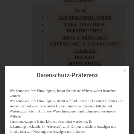
SÜSS
AUS DEM OBSTGARTEN
BAKE TOGETHER
BLECHKUCHEN
BROT & BRÖTCHEN
CHEESECAKE & KÄSEKUCHEN
COOKIES
DESSERT
HEFEGEBÄCK
KLASSIKER
Mit dies
Datenschutz-Präferenz
KUCHEN
LOW CARB & GESÜNDER
MY AMERICAN BAKERY
Wir benötigen Ihre Einwilligung, bevor Sie unsere Website weiter besuchen
können.
REZEPTE ZU OSTERN
Wir benötigen Ihre Einwilligung, damit wir und unsere 191 Partner Cookies und
SCHOKOLADIGES
andere Technologien verwenden können, um Ihnen relevante Inhalte und
SÜSSES HAUPTGERICHT
Werbung zu liefern. Auf diese Weise finanzieren und optimieren wir unsere
SÜSSES KLEINGEBÄCK
Website.
Personenbezogene Daten können verarbeitet werden (z. B.
TÖRTCHEN
Erkennungsmerkmale, IP-Adressen), z. B. für personalisierte Anzeigen und
VEGAN SÜSS
Inhalte oder zur Messung von Anzeigen und Inhalten.