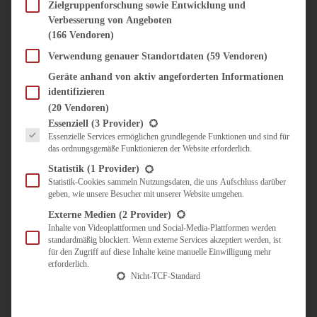
SÜSS & HERZHAFT
Zielgruppenforschung sowie Entwicklung und
Verbesserung von Angeboten
BROTAUFSTRICH
(166 Vendoren)
BRUNCH & FRÜHSTÜCK
DIPS, SAUCEN, CHUTNEYS
Verwendung genauer Standortdaten
(59 Vendoren)
KINDER-LIEBLINGSESSEN
Geräte anhand von aktiv angeforderten Informationen
KÜCHENGESCHENKE
identifizieren
OMAS REZEPTE
(20 Vendoren)
TARTES UND PIES
Es folgt eine Liste der Service-Gruppen, für die eine Einwilligung erteilt werden kann.
Essenziell
(3 Provider)
Essenzielle Services ermöglichen grundlegende Funktionen und sind für
UNTERWEGS
das ordnungsgemäße Funktionieren der Website erforderlich.
REISETIPPS
Statistik
(1 Provider)
KULINARISCH UNTERWEGS
Statistik-Cookies sammeln Nutzungsdaten, die uns Aufschluss darüber
geben, wie unsere Besucher mit unserer Website umgehen.
ÜBER MICH
ZUSAMMENARBEIT
Externe Medien
(2 Provider)
Inhalte von Videoplattformen und Social-Media-Plattformen werden
standardmäßig blockiert. Wenn externe Services akzeptiert werden, ist
für den Zugriff auf diese Inhalte keine manuelle Einwilligung mehr
erforderlich.
Nicht-TCF-Standard
Suche