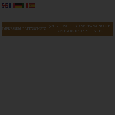
@ TEXT UND BILD: ANDREA NATSCHKE |
IMPRESSUM
DATENSCHUTZ
ZIMTKEKS UND APFELTARTE