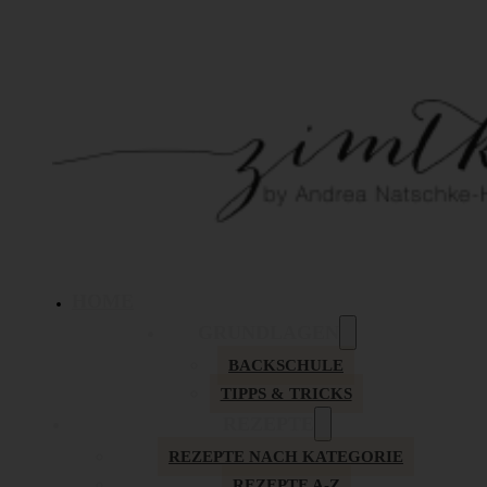
HOME
GRUNDLAGEN
BACKSCHULE
TIPPS & TRICKS
REZEPTE
REZEPTE NACH KATEGORIE
REZEPTE A-Z