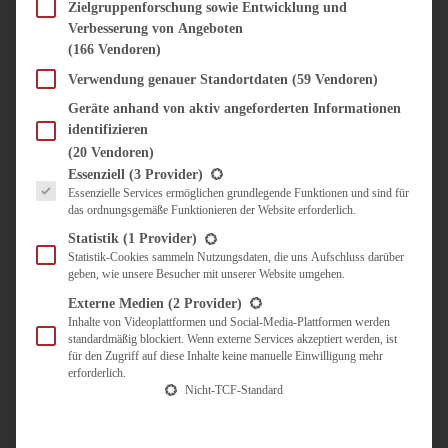
SÜSS & HERZHAFT
Zielgruppenforschung sowie Entwicklung und
Verbesserung von Angeboten
BROTAUFSTRICH
(166 Vendoren)
BRUNCH & FRÜHSTÜCK
DIPS, SAUCEN, CHUTNEYS
Verwendung genauer Standortdaten
(59 Vendoren)
KINDER-LIEBLINGSESSEN
Geräte anhand von aktiv angeforderten Informationen
KÜCHENGESCHENKE
identifizieren
OMAS REZEPTE
(20 Vendoren)
TARTES UND PIES
Es folgt eine Liste der Service-Gruppen, für die eine Einwilligung erteilt werden kann.
Essenziell
(3 Provider)
Essenzielle Services ermöglichen grundlegende Funktionen und sind für
UNTERWEGS
das ordnungsgemäße Funktionieren der Website erforderlich.
REISETIPPS
Statistik
(1 Provider)
KULINARISCH UNTERWEGS
Statistik-Cookies sammeln Nutzungsdaten, die uns Aufschluss darüber
geben, wie unsere Besucher mit unserer Website umgehen.
ÜBER MICH
ZUSAMMENARBEIT
Externe Medien
(2 Provider)
Inhalte von Videoplattformen und Social-Media-Plattformen werden
standardmäßig blockiert. Wenn externe Services akzeptiert werden, ist
für den Zugriff auf diese Inhalte keine manuelle Einwilligung mehr
erforderlich.
Nicht-TCF-Standard
Suche