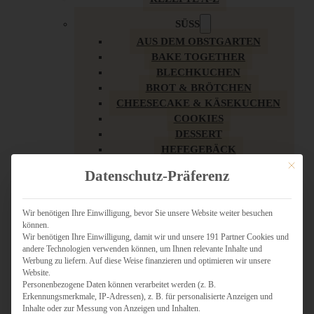
SÜSS
AUS DEM OBSTGARTEN
BAKE TOGETHER
BLECHKUCHEN
BROT & BRÖTCHEN
CHEESECAKE & KÄSEKUCHEN
COOKIES
DESSERT
HEFEGEBÄCK
KLASSIKER
Mit dies
Datenschutz-Präferenz
KUCHEN
LOW CARB & GESÜNDER
MY AMERICAN BAKERY
Wir benötigen Ihre Einwilligung, bevor Sie unsere Website weiter besuchen
können.
REZEPTE ZU OSTERN
Wir benötigen Ihre Einwilligung, damit wir und unsere 191 Partner Cookies und
SCHOKOLADIGES
andere Technologien verwenden können, um Ihnen relevante Inhalte und
SÜSSES HAUPTGERICHT
Werbung zu liefern. Auf diese Weise finanzieren und optimieren wir unsere
SÜSSES KLEINGEBÄCK
Website.
Personenbezogene Daten können verarbeitet werden (z. B.
TÖRTCHEN
Erkennungsmerkmale, IP-Adressen), z. B. für personalisierte Anzeigen und
VEGAN SÜSS
Inhalte oder zur Messung von Anzeigen und Inhalten.