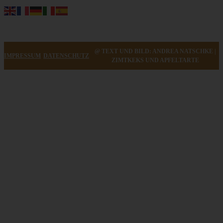
@ TEXT UND BILD: ANDREA NATSCHKE |
IMPRESSUM
DATENSCHUTZ
ZIMTKEKS UND APFELTARTE