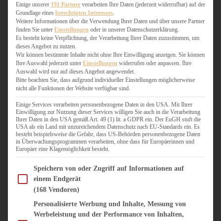
WEIHNACHTSBÄCKEREI
Einige unserer
191 Partner
verarbeiten Ihre Daten (jederzeit widerrufbar) auf der
Grundlage eines
berechtigten Interesses
.
ZIMTLIEBE
Weitere Informationen über die Verwendung Ihrer Daten und über unsere Partner
finden Sie unter
Einstellungen
oder in unserer Datenschutzerklärung.
HERZHAFT
Es besteht keine Verpflichtung, der Verarbeitung Ihrer Daten zuzustimmen, um
dieses Angebot zu nutzen.
BEILAGEN & GEMÜSE
Wir können bestimmte Inhalte nicht ohne Ihre Einwilligung anzeigen. Sie können
BURGER & SANDWICHES
Ihre Auswahl jederzeit unter
Einstellungen
widerrufen oder anpassen. Ihre
FIX AUF DEM TISCH
Auswahl wird nur auf dieses Angebot angewendet.
Bitte beachten Sie, dass aufgrund individueller Einstellungen möglicherweise
FLEISCH & FISCH
nicht alle Funktionen der Website verfügbar sind.
GRILLEN / BARBECUE
HERZHAFTES BACKEN
Einige Services verarbeiten personenbezogene Daten in den USA. Mit Ihrer
Einwilligung zur Nutzung dieser Services willigen Sie auch in die Verarbeitung
ONE-POT-GERICHTE
Ihrer Daten in den USA gemäß Art. 49 (1) lit. a GDPR ein. Der EuGH stuft die
PASTA & NUDELGERICHTE
USA als ein Land mit unzureichendem Datenschutz nach EU-Standards ein. Es
besteht beispielsweise die Gefahr, dass US-Behörden personenbezogene Daten
PIZZA, TARTES & QUICHES
in Überwachungsprogrammen verarbeiten, ohne dass für Europäerinnen und
REIS & RISOTTO
Europäer eine Klagemöglichkeit besteht.
SALATE & SNACKS
Im Folgenden finden Sie eine Liste der Zwecke des IAB Transparency and Consent Fram
SUPPENKASPEREIEN
Speichern von oder Zugriff auf Informationen auf
einem Endgerät
VEGAN HERZHAFT
(168 Vendoren)
VEGETARISCHES
VORSPEISEN
Personalisierte Werbung und Inhalte, Messung von
Werbeleistung und der Performance von Inhalten,