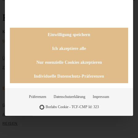
Kinder
Keine Beiträge gefunden
Einwilligung speichern
Unternehmen
Ich akzeptiere alle
ÜBER MICH
Nur essenzielle Cookies akzeptieren
ZUSAMMENARBEIT
Individuelle Datenschutz-Präferenzen
Entdecken
Präferenzen
Datenschutzerklärung
Impressum
GRUNDLAGEN
Borlabs Cookie - TCF-CMP Id: 323
ALLE REZEPTE
REISEN