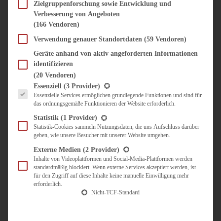
SÜSS & HERZHAFT
Zielgruppenforschung sowie Entwicklung und
Verbesserung von Angeboten
BROTAUFSTRICH
(166 Vendoren)
BRUNCH & FRÜHSTÜCK
DIPS, SAUCEN, CHUTNEYS
Verwendung genauer Standortdaten
(59 Vendoren)
KINDER-LIEBLINGSESSEN
Geräte anhand von aktiv angeforderten Informationen
KÜCHENGESCHENKE
identifizieren
OMAS REZEPTE
(20 Vendoren)
TARTES UND PIES
Es folgt eine Liste der Service-Gruppen, für die eine Einwilligung erteilt werden kann.
Essenziell
(3 Provider)
Essenzielle Services ermöglichen grundlegende Funktionen und sind für
UNTERWEGS
das ordnungsgemäße Funktionieren der Website erforderlich.
REISETIPPS
Statistik
(1 Provider)
KULINARISCH UNTERWEGS
Statistik-Cookies sammeln Nutzungsdaten, die uns Aufschluss darüber
geben, wie unsere Besucher mit unserer Website umgehen.
ÜBER MICH
ZUSAMMENARBEIT
Externe Medien
(2 Provider)
Inhalte von Videoplattformen und Social-Media-Plattformen werden
standardmäßig blockiert. Wenn externe Services akzeptiert werden, ist
für den Zugriff auf diese Inhalte keine manuelle Einwilligung mehr
erforderlich.
Nicht-TCF-Standard
Suche