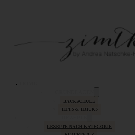
HOME
GRUNDLAGEN
BACKSCHULE
TIPPS & TRICKS
REZEPTE
REZEPTE NACH KATEGORIE
REZEPTE A-Z