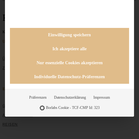
Kartoffelsalat
Keine Beiträge gefunden
Einwilligung speichern
Unternehmen
Ich akzeptiere alle
ÜBER MICH
Nur essenzielle Cookies akzeptieren
ZUSAMMENARBEIT
Individuelle Datenschutz-Präferenzen
Entdecken
Präferenzen
Datenschutzerklärung
Impressum
GRUNDLAGEN
Borlabs Cookie - TCF-CMP Id: 323
ALLE REZEPTE
REISEN