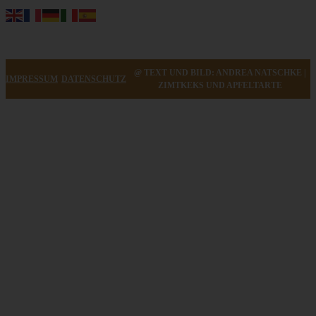
@ TEXT UND BILD: ANDREA NATSCHKE |
IMPRESSUM
DATENSCHUTZ
ZIMTKEKS UND APFELTARTE