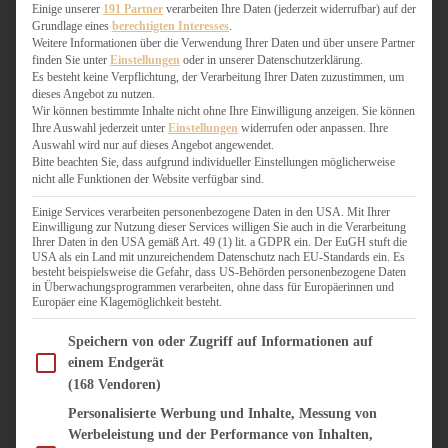
WEIHNACHTSBÄCKEREI
Einige unserer
191 Partner
verarbeiten Ihre Daten (jederzeit widerrufbar) auf der
Grundlage eines
berechtigten Interesses
.
ZIMTLIEBE
Weitere Informationen über die Verwendung Ihrer Daten und über unsere Partner
finden Sie unter
Einstellungen
oder in unserer Datenschutzerklärung.
HERZHAFT
Es besteht keine Verpflichtung, der Verarbeitung Ihrer Daten zuzustimmen, um
dieses Angebot zu nutzen.
BEILAGEN & GEMÜSE
Wir können bestimmte Inhalte nicht ohne Ihre Einwilligung anzeigen. Sie können
BURGER & SANDWICHES
Ihre Auswahl jederzeit unter
Einstellungen
widerrufen oder anpassen. Ihre
FIX AUF DEM TISCH
Auswahl wird nur auf dieses Angebot angewendet.
Bitte beachten Sie, dass aufgrund individueller Einstellungen möglicherweise
FLEISCH & FISCH
nicht alle Funktionen der Website verfügbar sind.
GRILLEN / BARBECUE
HERZHAFTES BACKEN
Einige Services verarbeiten personenbezogene Daten in den USA. Mit Ihrer
Einwilligung zur Nutzung dieser Services willigen Sie auch in die Verarbeitung
ONE-POT-GERICHTE
Ihrer Daten in den USA gemäß Art. 49 (1) lit. a GDPR ein. Der EuGH stuft die
PASTA & NUDELGERICHTE
USA als ein Land mit unzureichendem Datenschutz nach EU-Standards ein. Es
besteht beispielsweise die Gefahr, dass US-Behörden personenbezogene Daten
PIZZA, TARTES & QUICHES
in Überwachungsprogrammen verarbeiten, ohne dass für Europäerinnen und
REIS & RISOTTO
Europäer eine Klagemöglichkeit besteht.
SALATE & SNACKS
Im Folgenden finden Sie eine Liste der Zwecke des IAB Transparency and Consent Fram
SUPPENKASPEREIEN
Speichern von oder Zugriff auf Informationen auf
einem Endgerät
VEGAN HERZHAFT
(168 Vendoren)
VEGETARISCHES
VORSPEISEN
Personalisierte Werbung und Inhalte, Messung von
Werbeleistung und der Performance von Inhalten,