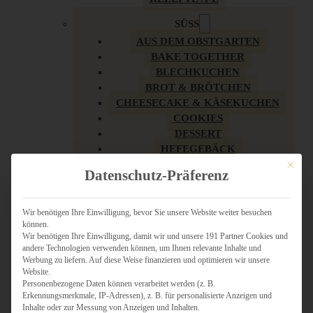
SÜSS
AUS DEM OBSTGARTEN
BAKE TOGETHER
BLECHKUCHEN
BROT & BRÖTCHEN
CHEESECAKE & KÄSEKUCHEN
COOKIES
DESSERT
HEFEGEBÄCK
KLASSIKER
Mit dies
Datenschutz-Präferenz
KUCHEN
LOW CARB & GESÜNDER
MY AMERICAN BAKERY
Wir benötigen Ihre Einwilligung, bevor Sie unsere Website weiter besuchen
können.
REZEPTE ZU OSTERN
Wir benötigen Ihre Einwilligung, damit wir und unsere 191 Partner Cookies und
SCHOKOLADIGES
andere Technologien verwenden können, um Ihnen relevante Inhalte und
SÜSSES HAUPTGERICHT
Werbung zu liefern. Auf diese Weise finanzieren und optimieren wir unsere
SÜSSES KLEINGEBÄCK
Website.
Personenbezogene Daten können verarbeitet werden (z. B.
TÖRTCHEN
Erkennungsmerkmale, IP-Adressen), z. B. für personalisierte Anzeigen und
VEGAN SÜSS
Inhalte oder zur Messung von Anzeigen und Inhalten.