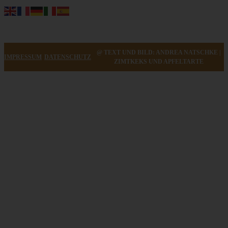
@ TEXT UND BILD: ANDREA NATSCHKE |
IMPRESSUM
DATENSCHUTZ
ZIMTKEKS UND APFELTARTE