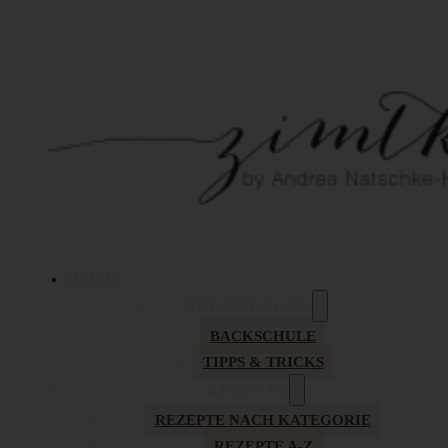
HOME
GRUNDLAGEN
BACKSCHULE
TIPPS & TRICKS
REZEPTE
REZEPTE NACH KATEGORIE
REZEPTE A-Z