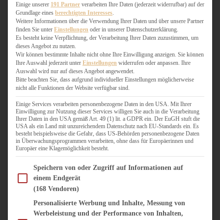
WEIHNACHTSBÄCKEREI
Einige unserer
191 Partner
verarbeiten Ihre Daten (jederzeit widerrufbar) auf der
Grundlage eines
berechtigten Interesses
.
ZIMTLIEBE
Weitere Informationen über die Verwendung Ihrer Daten und über unsere Partner
finden Sie unter
Einstellungen
oder in unserer Datenschutzerklärung.
HERZHAFT
Es besteht keine Verpflichtung, der Verarbeitung Ihrer Daten zuzustimmen, um
dieses Angebot zu nutzen.
BEILAGEN & GEMÜSE
Wir können bestimmte Inhalte nicht ohne Ihre Einwilligung anzeigen. Sie können
BURGER & SANDWICHES
Ihre Auswahl jederzeit unter
Einstellungen
widerrufen oder anpassen. Ihre
FIX AUF DEM TISCH
Auswahl wird nur auf dieses Angebot angewendet.
Bitte beachten Sie, dass aufgrund individueller Einstellungen möglicherweise
FLEISCH & FISCH
nicht alle Funktionen der Website verfügbar sind.
GRILLEN / BARBECUE
HERZHAFTES BACKEN
Einige Services verarbeiten personenbezogene Daten in den USA. Mit Ihrer
Einwilligung zur Nutzung dieser Services willigen Sie auch in die Verarbeitung
ONE-POT-GERICHTE
Ihrer Daten in den USA gemäß Art. 49 (1) lit. a GDPR ein. Der EuGH stuft die
PASTA & NUDELGERICHTE
USA als ein Land mit unzureichendem Datenschutz nach EU-Standards ein. Es
besteht beispielsweise die Gefahr, dass US-Behörden personenbezogene Daten
PIZZA, TARTES & QUICHES
in Überwachungsprogrammen verarbeiten, ohne dass für Europäerinnen und
REIS & RISOTTO
Europäer eine Klagemöglichkeit besteht.
SALATE & SNACKS
Im Folgenden finden Sie eine Liste der Zwecke des IAB Transparency and Consent Fram
SUPPENKASPEREIEN
Speichern von oder Zugriff auf Informationen auf
einem Endgerät
VEGAN HERZHAFT
(168 Vendoren)
VEGETARISCHES
VORSPEISEN
Personalisierte Werbung und Inhalte, Messung von
Werbeleistung und der Performance von Inhalten,