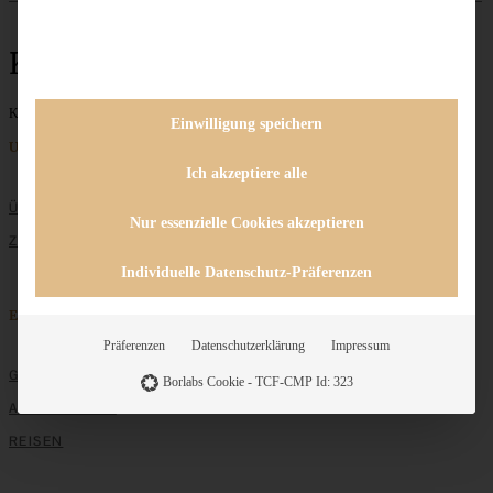
Kartoffelpüree
Keine Beiträge gefunden
Einwilligung speichern
Unternehmen
Ich akzeptiere alle
ÜBER MICH
Nur essenzielle Cookies akzeptieren
ZUSAMMENARBEIT
Individuelle Datenschutz-Präferenzen
Entdecken
Präferenzen
Datenschutzerklärung
Impressum
GRUNDLAGEN
Borlabs Cookie - TCF-CMP Id: 323
ALLE REZEPTE
REISEN