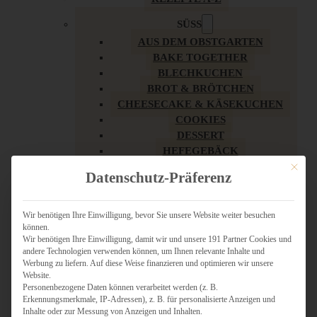
SÜSS
AUS DEM OBSTGARTEN
BAKE TOGETHER
BLECHKUCHEN
BROT & BRÖTCHEN
CHEESECAKE & KÄSEKUCHEN
COOKIES
DESSERT
HEFEGEBÄCK
KLASSIKER
Mit dies
Datenschutz-Präferenz
KUCHEN
LOW CARB & GESÜNDER
MY AMERICAN BAKERY
Wir benötigen Ihre Einwilligung, bevor Sie unsere Website weiter besuchen
können.
REZEPTE ZU OSTERN
Wir benötigen Ihre Einwilligung, damit wir und unsere 191 Partner Cookies und
SCHOKOLADIGES
andere Technologien verwenden können, um Ihnen relevante Inhalte und
SÜSSES HAUPTGERICHT
Werbung zu liefern. Auf diese Weise finanzieren und optimieren wir unsere
SÜSSES KLEINGEBÄCK
Website.
Personenbezogene Daten können verarbeitet werden (z. B.
TÖRTCHEN
Erkennungsmerkmale, IP-Adressen), z. B. für personalisierte Anzeigen und
VEGAN SÜSS
Inhalte oder zur Messung von Anzeigen und Inhalten.