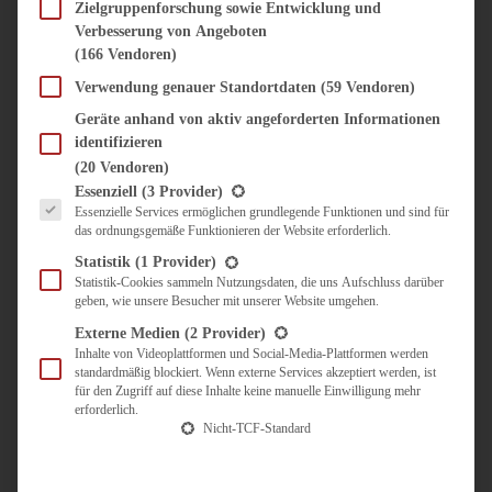
SÜSS & HERZHAFT
Zielgruppenforschung sowie Entwicklung und
Verbesserung von Angeboten
BROTAUFSTRICH
(166 Vendoren)
BRUNCH & FRÜHSTÜCK
DIPS, SAUCEN, CHUTNEYS
Verwendung genauer Standortdaten
(59 Vendoren)
KINDER-LIEBLINGSESSEN
Geräte anhand von aktiv angeforderten Informationen
KÜCHENGESCHENKE
identifizieren
OMAS REZEPTE
(20 Vendoren)
TARTES UND PIES
Es folgt eine Liste der Service-Gruppen, für die eine Einwilligung erteilt werden kann.
Essenziell
(3 Provider)
Essenzielle Services ermöglichen grundlegende Funktionen und sind für
UNTERWEGS
das ordnungsgemäße Funktionieren der Website erforderlich.
REISETIPPS
Statistik
(1 Provider)
KULINARISCH UNTERWEGS
Statistik-Cookies sammeln Nutzungsdaten, die uns Aufschluss darüber
geben, wie unsere Besucher mit unserer Website umgehen.
ÜBER MICH
ZUSAMMENARBEIT
Externe Medien
(2 Provider)
Inhalte von Videoplattformen und Social-Media-Plattformen werden
standardmäßig blockiert. Wenn externe Services akzeptiert werden, ist
für den Zugriff auf diese Inhalte keine manuelle Einwilligung mehr
erforderlich.
Nicht-TCF-Standard
Suche