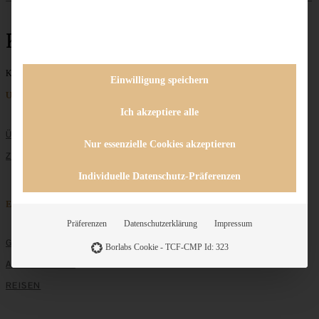
Karmellsoße
Keine Beiträge gefunden
Einwilligung speichern
Unternehmen
Ich akzeptiere alle
ÜBER MICH
Nur essenzielle Cookies akzeptieren
ZUSAMMENARBEIT
Individuelle Datenschutz-Präferenzen
Entdecken
Präferenzen
Datenschutzerklärung
Impressum
GRUNDLAGEN
Borlabs Cookie - TCF-CMP Id: 323
ALLE REZEPTE
REISEN