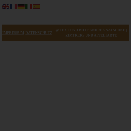
@ TEXT UND BILD: ANDREA NATSCHKE |
IMPRESSUM
DATENSCHUTZ
ZIMTKEKS UND APFELTARTE