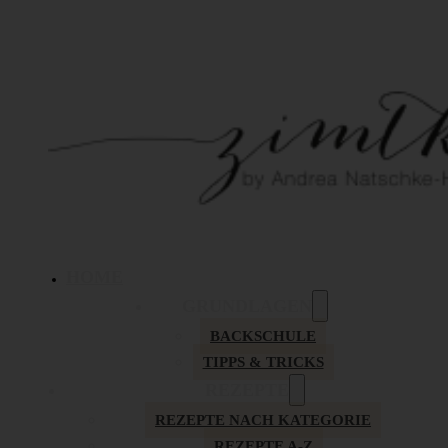
HOME
GRUNDLAGEN
BACKSCHULE
TIPPS & TRICKS
REZEPTE
REZEPTE NACH KATEGORIE
REZEPTE A-Z