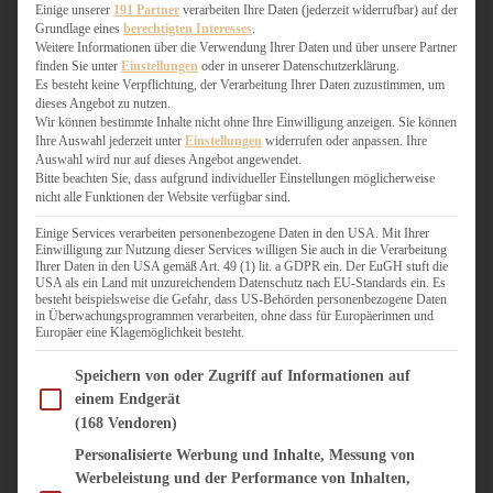
WEIHNACHTSBÄCKEREI
Einige unserer
191 Partner
verarbeiten Ihre Daten (jederzeit widerrufbar) auf der
Grundlage eines
berechtigten Interesses
.
ZIMTLIEBE
Weitere Informationen über die Verwendung Ihrer Daten und über unsere Partner
finden Sie unter
Einstellungen
oder in unserer Datenschutzerklärung.
HERZHAFT
Es besteht keine Verpflichtung, der Verarbeitung Ihrer Daten zuzustimmen, um
dieses Angebot zu nutzen.
BEILAGEN & GEMÜSE
Wir können bestimmte Inhalte nicht ohne Ihre Einwilligung anzeigen. Sie können
BURGER & SANDWICHES
Ihre Auswahl jederzeit unter
Einstellungen
widerrufen oder anpassen. Ihre
FIX AUF DEM TISCH
Auswahl wird nur auf dieses Angebot angewendet.
Bitte beachten Sie, dass aufgrund individueller Einstellungen möglicherweise
FLEISCH & FISCH
nicht alle Funktionen der Website verfügbar sind.
GRILLEN / BARBECUE
HERZHAFTES BACKEN
Einige Services verarbeiten personenbezogene Daten in den USA. Mit Ihrer
Einwilligung zur Nutzung dieser Services willigen Sie auch in die Verarbeitung
ONE-POT-GERICHTE
Ihrer Daten in den USA gemäß Art. 49 (1) lit. a GDPR ein. Der EuGH stuft die
PASTA & NUDELGERICHTE
USA als ein Land mit unzureichendem Datenschutz nach EU-Standards ein. Es
besteht beispielsweise die Gefahr, dass US-Behörden personenbezogene Daten
PIZZA, TARTES & QUICHES
in Überwachungsprogrammen verarbeiten, ohne dass für Europäerinnen und
REIS & RISOTTO
Europäer eine Klagemöglichkeit besteht.
SALATE & SNACKS
Im Folgenden finden Sie eine Liste der Zwecke des IAB Transparency and Consent Fram
SUPPENKASPEREIEN
Speichern von oder Zugriff auf Informationen auf
einem Endgerät
VEGAN HERZHAFT
(168 Vendoren)
VEGETARISCHES
VORSPEISEN
Personalisierte Werbung und Inhalte, Messung von
Werbeleistung und der Performance von Inhalten,