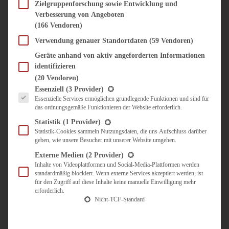
SÜSS & HERZHAFT
Zielgruppenforschung sowie Entwicklung und
Verbesserung von Angeboten
BROTAUFSTRICH
(166 Vendoren)
BRUNCH & FRÜHSTÜCK
DIPS, SAUCEN, CHUTNEYS
Verwendung genauer Standortdaten
(59 Vendoren)
KINDER-LIEBLINGSESSEN
Geräte anhand von aktiv angeforderten Informationen
KÜCHENGESCHENKE
identifizieren
OMAS REZEPTE
(20 Vendoren)
TARTES UND PIES
Es folgt eine Liste der Service-Gruppen, für die eine Einwilligung erteilt werden kann.
Essenziell
(3 Provider)
Essenzielle Services ermöglichen grundlegende Funktionen und sind für
UNTERWEGS
das ordnungsgemäße Funktionieren der Website erforderlich.
REISETIPPS
Statistik
(1 Provider)
KULINARISCH UNTERWEGS
Statistik-Cookies sammeln Nutzungsdaten, die uns Aufschluss darüber
geben, wie unsere Besucher mit unserer Website umgehen.
ÜBER MICH
ZUSAMMENARBEIT
Externe Medien
(2 Provider)
Inhalte von Videoplattformen und Social-Media-Plattformen werden
standardmäßig blockiert. Wenn externe Services akzeptiert werden, ist
für den Zugriff auf diese Inhalte keine manuelle Einwilligung mehr
erforderlich.
Nicht-TCF-Standard
Suche