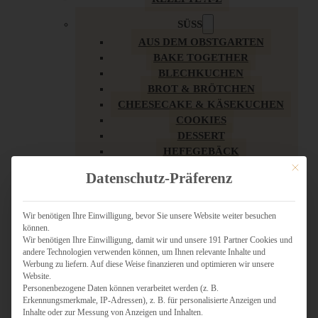
SÜSS
AUS DEM OBSTGARTEN
BAKE TOGETHER
BLECHKUCHEN
BROT & BRÖTCHEN
CHEESECAKE & KÄSEKUCHEN
COOKIES
DESSERT
HEFEGEBÄCK
KLASSIKER
Mit dies
Datenschutz-Präferenz
KUCHEN
LOW CARB & GESÜNDER
MY AMERICAN BAKERY
Wir benötigen Ihre Einwilligung, bevor Sie unsere Website weiter besuchen
können.
REZEPTE ZU OSTERN
Wir benötigen Ihre Einwilligung, damit wir und unsere 191 Partner Cookies und
SCHOKOLADIGES
andere Technologien verwenden können, um Ihnen relevante Inhalte und
SÜSSES HAUPTGERICHT
Werbung zu liefern. Auf diese Weise finanzieren und optimieren wir unsere
SÜSSES KLEINGEBÄCK
Website.
Personenbezogene Daten können verarbeitet werden (z. B.
TÖRTCHEN
Erkennungsmerkmale, IP-Adressen), z. B. für personalisierte Anzeigen und
VEGAN SÜSS
Inhalte oder zur Messung von Anzeigen und Inhalten.