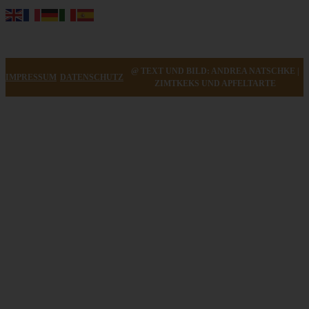
@ TEXT UND BILD: ANDREA NATSCHKE |
IMPRESSUM
DATENSCHUTZ
ZIMTKEKS UND APFELTARTE