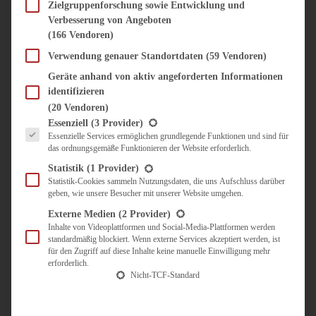
SÜSS & HERZHAFT
Zielgruppenforschung sowie Entwicklung und
Verbesserung von Angeboten
BROTAUFSTRICH
(166 Vendoren)
BRUNCH & FRÜHSTÜCK
DIPS, SAUCEN, CHUTNEYS
Verwendung genauer Standortdaten
(59 Vendoren)
KINDER-LIEBLINGSESSEN
Geräte anhand von aktiv angeforderten Informationen
KÜCHENGESCHENKE
identifizieren
OMAS REZEPTE
(20 Vendoren)
TARTES UND PIES
Es folgt eine Liste der Service-Gruppen, für die eine Einwilligung erteilt werden kann.
Essenziell
(3 Provider)
Essenzielle Services ermöglichen grundlegende Funktionen und sind für
UNTERWEGS
das ordnungsgemäße Funktionieren der Website erforderlich.
REISETIPPS
Statistik
(1 Provider)
KULINARISCH UNTERWEGS
Statistik-Cookies sammeln Nutzungsdaten, die uns Aufschluss darüber
geben, wie unsere Besucher mit unserer Website umgehen.
ÜBER MICH
ZUSAMMENARBEIT
Externe Medien
(2 Provider)
Inhalte von Videoplattformen und Social-Media-Plattformen werden
standardmäßig blockiert. Wenn externe Services akzeptiert werden, ist
für den Zugriff auf diese Inhalte keine manuelle Einwilligung mehr
erforderlich.
Nicht-TCF-Standard
Suche