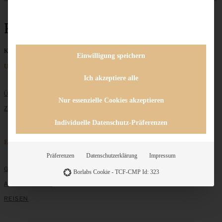
Karamelltarte
Keine Beiträge gefunden
Einwilligung speichern
Unternehmen
Ich akzeptiere alle
ÜBER MICH
Nur essenzielle Cookies akzeptieren
ZUSAMMENARBEIT
Individuelle Datenschutz-Präferenzen
Entdecken
Präferenzen
Datenschutzerklärung
Impressum
GRUNDLAGEN
Borlabs Cookie - TCF-CMP Id: 323
ALLE REZEPTE
REISEN