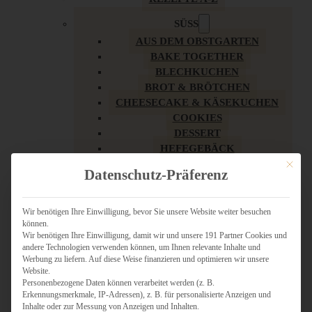
SÜSS
AUS DEM OBSTGARTEN
BAKE TOGETHER
BLECHKUCHEN
BROT & BRÖTCHEN
CHEESECAKE & KÄSEKUCHEN
COOKIES
DESSERT
HEFEGEBÄCK
KLASSIKER
Mit dies
Datenschutz-Präferenz
KUCHEN
LOW CARB & GESÜNDER
MY AMERICAN BAKERY
Wir benötigen Ihre Einwilligung, bevor Sie unsere Website weiter besuchen
können.
REZEPTE ZU OSTERN
Wir benötigen Ihre Einwilligung, damit wir und unsere 191 Partner Cookies und
SCHOKOLADIGES
andere Technologien verwenden können, um Ihnen relevante Inhalte und
SÜSSES HAUPTGERICHT
Werbung zu liefern. Auf diese Weise finanzieren und optimieren wir unsere
SÜSSES KLEINGEBÄCK
Website.
Personenbezogene Daten können verarbeitet werden (z. B.
TÖRTCHEN
Erkennungsmerkmale, IP-Adressen), z. B. für personalisierte Anzeigen und
VEGAN SÜSS
Inhalte oder zur Messung von Anzeigen und Inhalten.