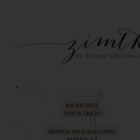
HOME
GRUNDLAGEN
BACKSCHULE
TIPPS & TRICKS
REZEPTE
REZEPTE NACH KATEGORIE
REZEPTE A-Z