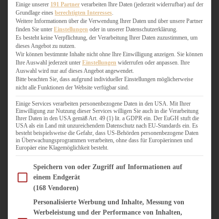
WEIHNACHTSBÄCKEREI
Einige unserer
191 Partner
verarbeiten Ihre Daten (jederzeit widerrufbar) auf der
Grundlage eines
berechtigten Interesses
.
ZIMTLIEBE
Weitere Informationen über die Verwendung Ihrer Daten und über unsere Partner
finden Sie unter
Einstellungen
oder in unserer Datenschutzerklärung.
HERZHAFT
Es besteht keine Verpflichtung, der Verarbeitung Ihrer Daten zuzustimmen, um
dieses Angebot zu nutzen.
BEILAGEN & GEMÜSE
Wir können bestimmte Inhalte nicht ohne Ihre Einwilligung anzeigen. Sie können
BURGER & SANDWICHES
Ihre Auswahl jederzeit unter
Einstellungen
widerrufen oder anpassen. Ihre
FIX AUF DEM TISCH
Auswahl wird nur auf dieses Angebot angewendet.
Bitte beachten Sie, dass aufgrund individueller Einstellungen möglicherweise
FLEISCH & FISCH
nicht alle Funktionen der Website verfügbar sind.
GRILLEN / BARBECUE
HERZHAFTES BACKEN
Einige Services verarbeiten personenbezogene Daten in den USA. Mit Ihrer
Einwilligung zur Nutzung dieser Services willigen Sie auch in die Verarbeitung
ONE-POT-GERICHTE
Ihrer Daten in den USA gemäß Art. 49 (1) lit. a GDPR ein. Der EuGH stuft die
PASTA & NUDELGERICHTE
USA als ein Land mit unzureichendem Datenschutz nach EU-Standards ein. Es
besteht beispielsweise die Gefahr, dass US-Behörden personenbezogene Daten
PIZZA, TARTES & QUICHES
in Überwachungsprogrammen verarbeiten, ohne dass für Europäerinnen und
REIS & RISOTTO
Europäer eine Klagemöglichkeit besteht.
SALATE & SNACKS
Im Folgenden finden Sie eine Liste der Zwecke des IAB Transparency and Consent Fram
SUPPENKASPEREIEN
Speichern von oder Zugriff auf Informationen auf
einem Endgerät
VEGAN HERZHAFT
(168 Vendoren)
VEGETARISCHES
VORSPEISEN
Personalisierte Werbung und Inhalte, Messung von
Werbeleistung und der Performance von Inhalten,