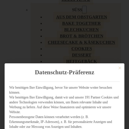
SÜSS
AUS DEM OBSTGARTEN
BAKE TOGETHER
BLECHKUCHEN
BROT & BRÖTCHEN
CHEESECAKE & KÄSEKUCHEN
COOKIES
DESSERT
HEFEGEBÄCK
KLASSIKER
Mit dies
Datenschutz-Präferenz
KUCHEN
LOW CARB & GESÜNDER
MY AMERICAN BAKERY
Wir benötigen Ihre Einwilligung, bevor Sie unsere Website weiter besuchen
können.
REZEPTE ZU OSTERN
Wir benötigen Ihre Einwilligung, damit wir und unsere 191 Partner Cookies und
SCHOKOLADIGES
andere Technologien verwenden können, um Ihnen relevante Inhalte und
SÜSSES HAUPTGERICHT
Werbung zu liefern. Auf diese Weise finanzieren und optimieren wir unsere
SÜSSES KLEINGEBÄCK
Website.
Personenbezogene Daten können verarbeitet werden (z. B.
TÖRTCHEN
Erkennungsmerkmale, IP-Adressen), z. B. für personalisierte Anzeigen und
VEGAN SÜSS
Inhalte oder zur Messung von Anzeigen und Inhalten.