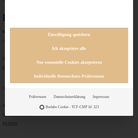
Kaffee
Keine Beiträge gefunden
Einwilligung speichern
Unternehmen
Ich akzeptiere alle
ÜBER MICH
Nur essenzielle Cookies akzeptieren
ZUSAMMENARBEIT
Individuelle Datenschutz-Präferenzen
Entdecken
Präferenzen
Datenschutzerklärung
Impressum
GRUNDLAGEN
Borlabs Cookie - TCF-CMP Id: 323
ALLE REZEPTE
REISEN