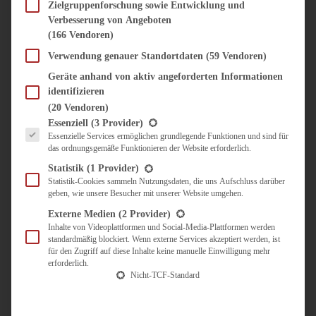
SÜSS & HERZHAFT
Zielgruppenforschung sowie Entwicklung und
Verbesserung von Angeboten
BROTAUFSTRICH
(166 Vendoren)
BRUNCH & FRÜHSTÜCK
DIPS, SAUCEN, CHUTNEYS
Verwendung genauer Standortdaten
(59 Vendoren)
KINDER-LIEBLINGSESSEN
Geräte anhand von aktiv angeforderten Informationen
KÜCHENGESCHENKE
identifizieren
OMAS REZEPTE
(20 Vendoren)
TARTES UND PIES
Es folgt eine Liste der Service-Gruppen, für die eine Einwilligung erteilt werden kann.
Essenziell
(3 Provider)
Essenzielle Services ermöglichen grundlegende Funktionen und sind für
UNTERWEGS
das ordnungsgemäße Funktionieren der Website erforderlich.
REISETIPPS
Statistik
(1 Provider)
KULINARISCH UNTERWEGS
Statistik-Cookies sammeln Nutzungsdaten, die uns Aufschluss darüber
geben, wie unsere Besucher mit unserer Website umgehen.
ÜBER MICH
ZUSAMMENARBEIT
Externe Medien
(2 Provider)
Inhalte von Videoplattformen und Social-Media-Plattformen werden
standardmäßig blockiert. Wenn externe Services akzeptiert werden, ist
für den Zugriff auf diese Inhalte keine manuelle Einwilligung mehr
erforderlich.
Nicht-TCF-Standard
Suche