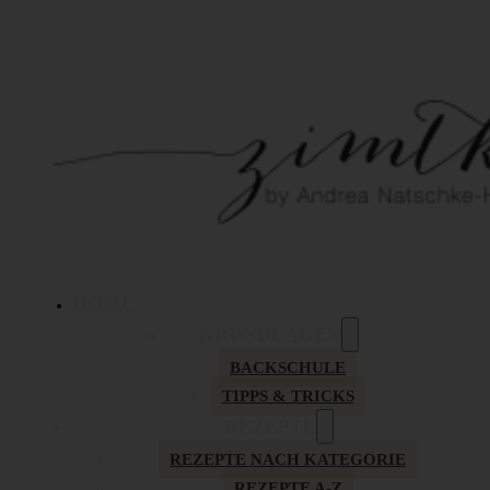
HOME
GRUNDLAGEN
BACKSCHULE
TIPPS & TRICKS
REZEPTE
REZEPTE NACH KATEGORIE
REZEPTE A-Z