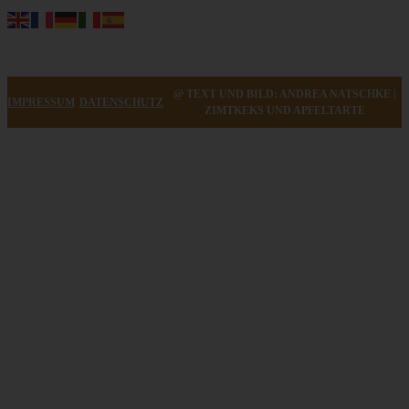
@ TEXT UND BILD: ANDREA NATSCHKE |
IMPRESSUM
DATENSCHUTZ
ZIMTKEKS UND APFELTARTE