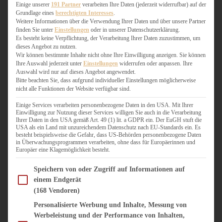
WEIHNACHTSBÄCKEREI
Einige unserer
191 Partner
verarbeiten Ihre Daten (jederzeit widerrufbar) auf der
Grundlage eines
berechtigten Interesses
.
ZIMTLIEBE
Weitere Informationen über die Verwendung Ihrer Daten und über unsere Partner
finden Sie unter
Einstellungen
oder in unserer Datenschutzerklärung.
HERZHAFT
Es besteht keine Verpflichtung, der Verarbeitung Ihrer Daten zuzustimmen, um
dieses Angebot zu nutzen.
BEILAGEN & GEMÜSE
Wir können bestimmte Inhalte nicht ohne Ihre Einwilligung anzeigen. Sie können
BURGER & SANDWICHES
Ihre Auswahl jederzeit unter
Einstellungen
widerrufen oder anpassen. Ihre
FIX AUF DEM TISCH
Auswahl wird nur auf dieses Angebot angewendet.
Bitte beachten Sie, dass aufgrund individueller Einstellungen möglicherweise
FLEISCH & FISCH
nicht alle Funktionen der Website verfügbar sind.
GRILLEN / BARBECUE
HERZHAFTES BACKEN
Einige Services verarbeiten personenbezogene Daten in den USA. Mit Ihrer
Einwilligung zur Nutzung dieser Services willigen Sie auch in die Verarbeitung
ONE-POT-GERICHTE
Ihrer Daten in den USA gemäß Art. 49 (1) lit. a GDPR ein. Der EuGH stuft die
PASTA & NUDELGERICHTE
USA als ein Land mit unzureichendem Datenschutz nach EU-Standards ein. Es
besteht beispielsweise die Gefahr, dass US-Behörden personenbezogene Daten
PIZZA, TARTES & QUICHES
in Überwachungsprogrammen verarbeiten, ohne dass für Europäerinnen und
REIS & RISOTTO
Europäer eine Klagemöglichkeit besteht.
SALATE & SNACKS
Im Folgenden finden Sie eine Liste der Zwecke des IAB Transparency and Consent Fram
SUPPENKASPEREIEN
Speichern von oder Zugriff auf Informationen auf
einem Endgerät
VEGAN HERZHAFT
(168 Vendoren)
VEGETARISCHES
VORSPEISEN
Personalisierte Werbung und Inhalte, Messung von
Werbeleistung und der Performance von Inhalten,