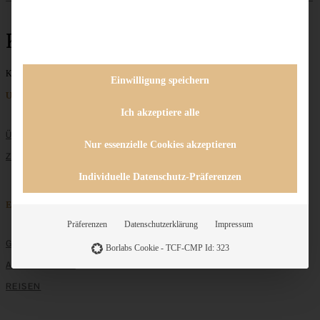
Käsetorte
Keine Beiträge gefunden
Einwilligung speichern
Unternehmen
Ich akzeptiere alle
ÜBER MICH
Nur essenzielle Cookies akzeptieren
ZUSAMMENARBEIT
Individuelle Datenschutz-Präferenzen
Entdecken
Präferenzen
Datenschutzerklärung
Impressum
GRUNDLAGEN
Borlabs Cookie - TCF-CMP Id: 323
ALLE REZEPTE
REISEN