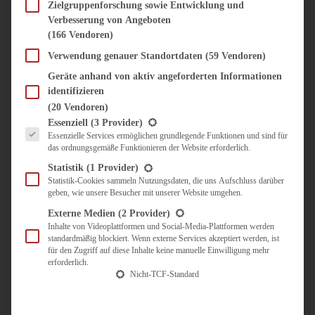
SÜSS & HERZHAFT
Zielgruppenforschung sowie Entwicklung und
Verbesserung von Angeboten
BROTAUFSTRICH
(166 Vendoren)
BRUNCH & FRÜHSTÜCK
DIPS, SAUCEN, CHUTNEYS
Verwendung genauer Standortdaten
(59 Vendoren)
KINDER-LIEBLINGSESSEN
Geräte anhand von aktiv angeforderten Informationen
KÜCHENGESCHENKE
identifizieren
OMAS REZEPTE
(20 Vendoren)
TARTES UND PIES
Es folgt eine Liste der Service-Gruppen, für die eine Einwilligung erteilt werden kann.
Essenziell
(3 Provider)
Essenzielle Services ermöglichen grundlegende Funktionen und sind für
UNTERWEGS
das ordnungsgemäße Funktionieren der Website erforderlich.
REISETIPPS
Statistik
(1 Provider)
KULINARISCH UNTERWEGS
Statistik-Cookies sammeln Nutzungsdaten, die uns Aufschluss darüber
geben, wie unsere Besucher mit unserer Website umgehen.
ÜBER MICH
ZUSAMMENARBEIT
Externe Medien
(2 Provider)
Inhalte von Videoplattformen und Social-Media-Plattformen werden
standardmäßig blockiert. Wenn externe Services akzeptiert werden, ist
für den Zugriff auf diese Inhalte keine manuelle Einwilligung mehr
erforderlich.
Nicht-TCF-Standard
Suche