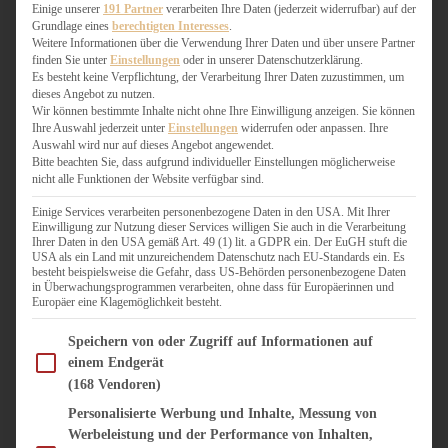
WEIHNACHTSBÄCKEREI
Einige unserer
191 Partner
verarbeiten Ihre Daten (jederzeit widerrufbar) auf der
Grundlage eines
berechtigten Interesses
.
ZIMTLIEBE
Weitere Informationen über die Verwendung Ihrer Daten und über unsere Partner
finden Sie unter
Einstellungen
oder in unserer Datenschutzerklärung.
HERZHAFT
Es besteht keine Verpflichtung, der Verarbeitung Ihrer Daten zuzustimmen, um
dieses Angebot zu nutzen.
BEILAGEN & GEMÜSE
Wir können bestimmte Inhalte nicht ohne Ihre Einwilligung anzeigen. Sie können
BURGER & SANDWICHES
Ihre Auswahl jederzeit unter
Einstellungen
widerrufen oder anpassen. Ihre
FIX AUF DEM TISCH
Auswahl wird nur auf dieses Angebot angewendet.
Bitte beachten Sie, dass aufgrund individueller Einstellungen möglicherweise
FLEISCH & FISCH
nicht alle Funktionen der Website verfügbar sind.
GRILLEN / BARBECUE
HERZHAFTES BACKEN
Einige Services verarbeiten personenbezogene Daten in den USA. Mit Ihrer
Einwilligung zur Nutzung dieser Services willigen Sie auch in die Verarbeitung
ONE-POT-GERICHTE
Ihrer Daten in den USA gemäß Art. 49 (1) lit. a GDPR ein. Der EuGH stuft die
PASTA & NUDELGERICHTE
USA als ein Land mit unzureichendem Datenschutz nach EU-Standards ein. Es
besteht beispielsweise die Gefahr, dass US-Behörden personenbezogene Daten
PIZZA, TARTES & QUICHES
in Überwachungsprogrammen verarbeiten, ohne dass für Europäerinnen und
REIS & RISOTTO
Europäer eine Klagemöglichkeit besteht.
SALATE & SNACKS
Im Folgenden finden Sie eine Liste der Zwecke des IAB Transparency and Consent Fram
SUPPENKASPEREIEN
Speichern von oder Zugriff auf Informationen auf
einem Endgerät
VEGAN HERZHAFT
(168 Vendoren)
VEGETARISCHES
VORSPEISEN
Personalisierte Werbung und Inhalte, Messung von
Werbeleistung und der Performance von Inhalten,