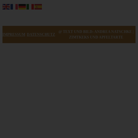
@ TEXT UND BILD: ANDREA NATSCHKE |
IMPRESSUM
DATENSCHUTZ
ZIMTKEKS UND APFELTARTE