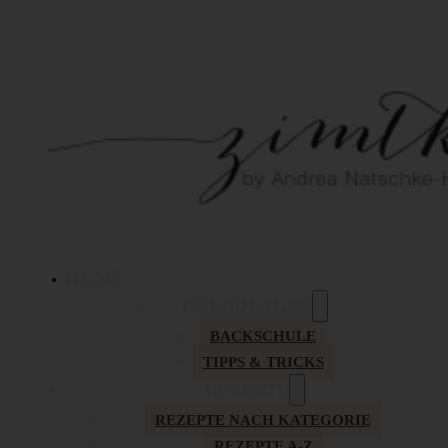
HOME
GRUNDLAGEN
BACKSCHULE
TIPPS & TRICKS
REZEPTE
REZEPTE NACH KATEGORIE
REZEPTE A-Z