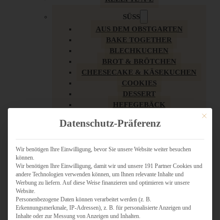
SÜSS
AUS DEM OBSTGARTEN
BAKE TOGETHER
BLECHKUCHEN
BROT & BRÖTCHEN
CHEESECAKE & KÄSEKUCHEN
COOKIES
DESSERT
HEFEGEBÄCK
KLASSIKER
Mit dies
Datenschutz-Präferenz
KUCHEN
LOW CARB & GESÜNDER
MY AMERICAN BAKERY
Wir benötigen Ihre Einwilligung, bevor Sie unsere Website weiter besuchen
können.
REZEPTE ZU OSTERN
Wir benötigen Ihre Einwilligung, damit wir und unsere 191 Partner Cookies und
SCHOKOLADIGES
andere Technologien verwenden können, um Ihnen relevante Inhalte und
SÜSSES HAUPTGERICHT
Werbung zu liefern. Auf diese Weise finanzieren und optimieren wir unsere
SÜSSES KLEINGEBÄCK
Website.
Personenbezogene Daten können verarbeitet werden (z. B.
TÖRTCHEN
Erkennungsmerkmale, IP-Adressen), z. B. für personalisierte Anzeigen und
VEGAN SÜSS
Inhalte oder zur Messung von Anzeigen und Inhalten.