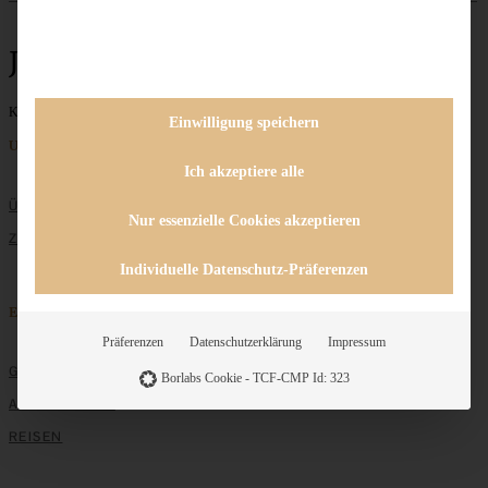
Joghurt
Keine Beiträge gefunden
Einwilligung speichern
Unternehmen
Ich akzeptiere alle
ÜBER MICH
Nur essenzielle Cookies akzeptieren
ZUSAMMENARBEIT
Individuelle Datenschutz-Präferenzen
Entdecken
Präferenzen
Datenschutzerklärung
Impressum
GRUNDLAGEN
Borlabs Cookie - TCF-CMP Id: 323
ALLE REZEPTE
REISEN