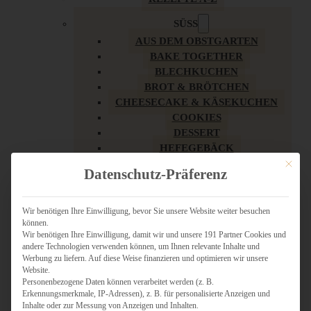
SÜSS
AUS DEM OBSTGARTEN
BAKE TOGETHER
BLECHKUCHEN
BROT & BRÖTCHEN
CHEESECAKE & KÄSEKUCHEN
COOKIES
DESSERT
HEFEGEBÄCK
KLASSIKER
Mit dies
Datenschutz-Präferenz
KUCHEN
LOW CARB & GESÜNDER
MY AMERICAN BAKERY
Wir benötigen Ihre Einwilligung, bevor Sie unsere Website weiter besuchen
können.
REZEPTE ZU OSTERN
Wir benötigen Ihre Einwilligung, damit wir und unsere 191 Partner Cookies und
SCHOKOLADIGES
andere Technologien verwenden können, um Ihnen relevante Inhalte und
SÜSSES HAUPTGERICHT
Werbung zu liefern. Auf diese Weise finanzieren und optimieren wir unsere
SÜSSES KLEINGEBÄCK
Website.
Personenbezogene Daten können verarbeitet werden (z. B.
TÖRTCHEN
Erkennungsmerkmale, IP-Adressen), z. B. für personalisierte Anzeigen und
VEGAN SÜSS
Inhalte oder zur Messung von Anzeigen und Inhalten.