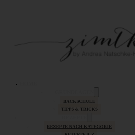
HOME
GRUNDLAGEN
BACKSCHULE
TIPPS & TRICKS
REZEPTE
REZEPTE NACH KATEGORIE
REZEPTE A-Z