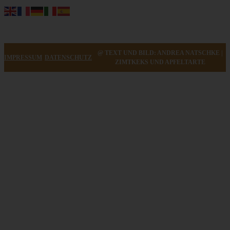
@ TEXT UND BILD: ANDREA NATSCHKE |
IMPRESSUM
DATENSCHUTZ
ZIMTKEKS UND APFELTARTE