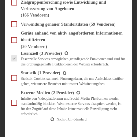
SÜSS & HERZHAFT
Zielgruppenforschung sowie Entwicklung und
Verbesserung von Angeboten
BROTAUFSTRICH
(166 Vendoren)
BRUNCH & FRÜHSTÜCK
DIPS, SAUCEN, CHUTNEYS
Verwendung genauer Standortdaten
(59 Vendoren)
KINDER-LIEBLINGSESSEN
Geräte anhand von aktiv angeforderten Informationen
KÜCHENGESCHENKE
identifizieren
OMAS REZEPTE
(20 Vendoren)
TARTES UND PIES
Es folgt eine Liste der Service-Gruppen, für die eine Einwilligung erteilt werden kann.
Essenziell
(3 Provider)
Essenzielle Services ermöglichen grundlegende Funktionen und sind für
UNTERWEGS
das ordnungsgemäße Funktionieren der Website erforderlich.
REISETIPPS
Statistik
(1 Provider)
KULINARISCH UNTERWEGS
Statistik-Cookies sammeln Nutzungsdaten, die uns Aufschluss darüber
geben, wie unsere Besucher mit unserer Website umgehen.
ÜBER MICH
ZUSAMMENARBEIT
Externe Medien
(2 Provider)
Inhalte von Videoplattformen und Social-Media-Plattformen werden
standardmäßig blockiert. Wenn externe Services akzeptiert werden, ist
für den Zugriff auf diese Inhalte keine manuelle Einwilligung mehr
erforderlich.
Nicht-TCF-Standard
Suche