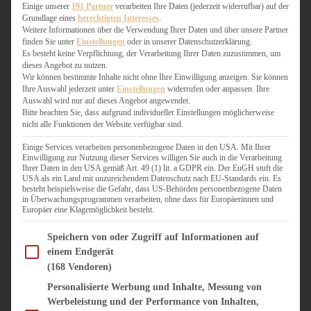
WEIHNACHTSBÄCKEREI
Einige unserer
191 Partner
verarbeiten Ihre Daten (jederzeit widerrufbar) auf der
Grundlage eines
berechtigten Interesses
.
ZIMTLIEBE
Weitere Informationen über die Verwendung Ihrer Daten und über unsere Partner
finden Sie unter
Einstellungen
oder in unserer Datenschutzerklärung.
HERZHAFT
Es besteht keine Verpflichtung, der Verarbeitung Ihrer Daten zuzustimmen, um
dieses Angebot zu nutzen.
BEILAGEN & GEMÜSE
Wir können bestimmte Inhalte nicht ohne Ihre Einwilligung anzeigen. Sie können
BURGER & SANDWICHES
Ihre Auswahl jederzeit unter
Einstellungen
widerrufen oder anpassen. Ihre
FIX AUF DEM TISCH
Auswahl wird nur auf dieses Angebot angewendet.
Bitte beachten Sie, dass aufgrund individueller Einstellungen möglicherweise
FLEISCH & FISCH
nicht alle Funktionen der Website verfügbar sind.
GRILLEN / BARBECUE
HERZHAFTES BACKEN
Einige Services verarbeiten personenbezogene Daten in den USA. Mit Ihrer
Einwilligung zur Nutzung dieser Services willigen Sie auch in die Verarbeitung
ONE-POT-GERICHTE
Ihrer Daten in den USA gemäß Art. 49 (1) lit. a GDPR ein. Der EuGH stuft die
PASTA & NUDELGERICHTE
USA als ein Land mit unzureichendem Datenschutz nach EU-Standards ein. Es
besteht beispielsweise die Gefahr, dass US-Behörden personenbezogene Daten
PIZZA, TARTES & QUICHES
in Überwachungsprogrammen verarbeiten, ohne dass für Europäerinnen und
REIS & RISOTTO
Europäer eine Klagemöglichkeit besteht.
SALATE & SNACKS
Im Folgenden finden Sie eine Liste der Zwecke des IAB Transparency and Consent Fram
SUPPENKASPEREIEN
Speichern von oder Zugriff auf Informationen auf
einem Endgerät
VEGAN HERZHAFT
(168 Vendoren)
VEGETARISCHES
VORSPEISEN
Personalisierte Werbung und Inhalte, Messung von
Werbeleistung und der Performance von Inhalten,