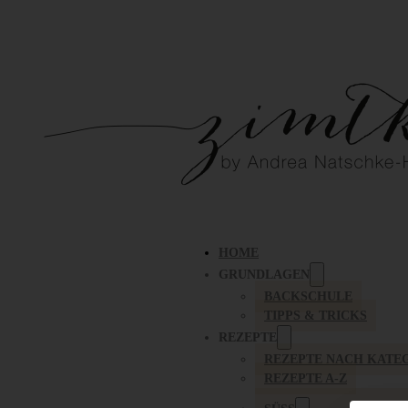
HOME
GRUNDLAGEN
BACKSCHULE
TIPPS & TRICKS
REZEPTE
REZEPTE NACH KATE
REZEPTE A-Z