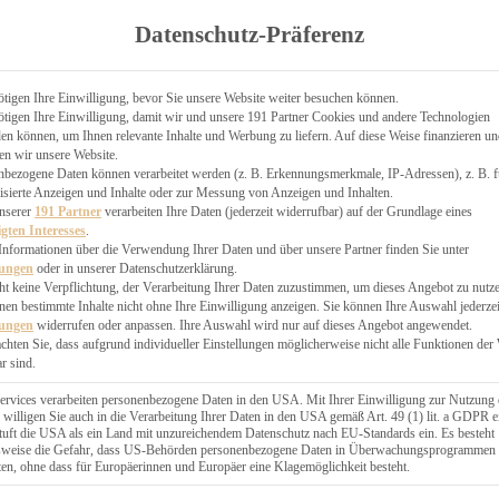
TGARTEN
Datenschutz-Präferenz
ER
N
CHEN
tigen Ihre Einwilligung, bevor Sie unsere Website weiter besuchen können.
tigen Ihre Einwilligung, damit wir und unsere 191 Partner Cookies und andere Technologien
& KÄSEKUCHEN
n können, um Ihnen relevante Inhalte und Werbung zu liefern. Auf diese Weise finanzieren u
en wir unsere Website.
nbezogene Daten können verarbeitet werden (z. B. Erkennungsmerkmale, IP-Adressen), z. B. f
isierte Anzeigen und Inhalte oder zur Messung von Anzeigen und Inhalten.
unserer
191 Partner
verarbeiten Ihre Daten (jederzeit widerrufbar) auf der Grundlage eines
igten Interesses
.
Informationen über die Verwendung Ihrer Daten und über unsere Partner finden Sie unter
GESÜNDER
lungen
oder in unserer Datenschutzerklärung.
 BAKERY
ht keine Verpflichtung, der Verarbeitung Ihrer Daten zuzustimmen, um dieses Angebot zu nutz
en bestimmte Inhalte nicht ohne Ihre Einwilligung anzeigen. Sie können Ihre Auswahl jederzei
STERN
lungen
widerrufen oder anpassen. Ihre Auswahl wird nur auf dieses Angebot angewendet.
ES
achten Sie, dass aufgrund individueller Einstellungen möglicherweise nicht alle Funktionen der
GERICHT
r sind.
EBÄCK
ervices verarbeiten personenbezogene Daten in den USA. Mit Ihrer Einwilligung zur Nutzung 
 willigen Sie auch in die Verarbeitung Ihrer Daten in den USA gemäß Art. 49 (1) lit. a GDPR e
uft die USA als ein Land mit unzureichendem Datenschutz nach EU-Standards ein. Es besteht
ÄCKEREI
lsweise die Gefahr, dass US-Behörden personenbezogene Daten in Überwachungsprogrammen
ten, ohne dass für Europäerinnen und Europäer eine Klagemöglichkeit besteht.