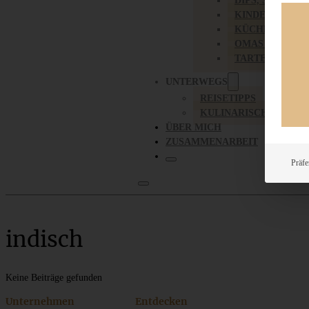
DIPS, SAUCEN,
KINDER-LIEBL
KÜCHENGESC
OMAS REZEPT
TARTES UND PI
UNTERWEGS
REISETIPPS
KULINARISCH UNTER
ÜBER MICH
ZUSAMMENARBEIT
Präfe
indisch
Keine Beiträge gefunden
Unternehmen
Entdecken