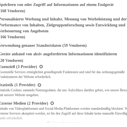
genden finden Sie eine Liste der Zwecke des IAB Transparency and Consent Fr
Speichern von oder Zugriff auf Informationen auf einem Endgerät
(168 Vendoren)
EMÜSE
NDWICHES
Personalisierte Werbung und Inhalte, Messung von Werbeleistung und der
ISCH
Performance von Inhalten, Zielgruppenforschung sowie Entwicklung und
CH
Verbesserung von Angeboten
RBECUE
(166 Vendoren)
BACKEN
Verwendung genauer Standortdaten
(59 Vendoren)
CHTE
Geräte anhand von aktiv angeforderten Informationen identifizieren
LGERICHTE
 & QUICHES
(20 Vendoren)
t eine Liste der Service-Gruppen, für die eine Einwilligung erteilt werden ka
O
Essenziell
(3 Provider)
Essenzielle Services ermöglichen grundlegende Funktionen und sind für das ordnungsgemäße
CKS
Funktionieren der Website erforderlich.
REIEN
AFT
Statistik
(1 Provider)
ES
Statistik-Cookies sammeln Nutzungsdaten, die uns Aufschluss darüber geben, wie unsere Besu
mit unserer Website umgehen.
Externe Medien
(2 Provider)
Inhalte von Videoplattformen und Social-Media-Plattformen werden standardmäßig blockiert. 
externe Services akzeptiert werden, ist für den Zugriff auf diese Inhalte keine manuelle Einwill
CH
mehr erforderlich.
ÜHSTÜCK
Nicht-TCF-Standard