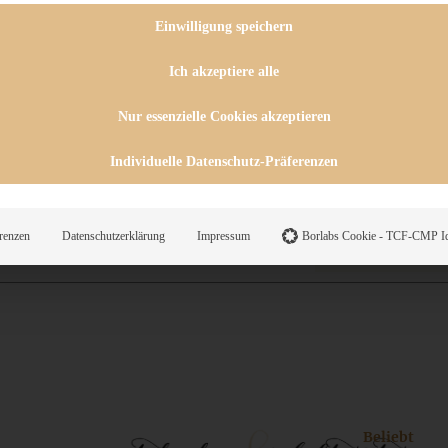
 CHUTNEYS
INGSESSEN
Einwilligung speichern
HENKE
E
Ich akzeptiere alle
ES
Nur essenzielle Cookies akzeptieren
Individuelle Datenschutz-Präferenzen
WEGS
renzen
Datenschutzerklärung
Impressum
Borlabs Cookie - TCF-CMP Id
Suche
Beliebt