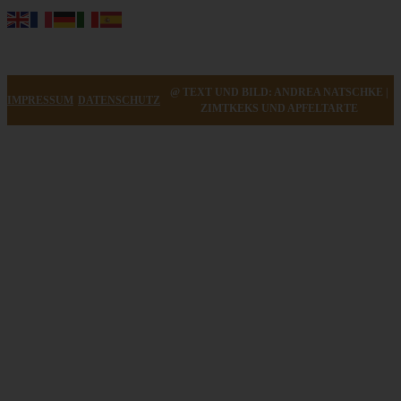
@ TEXT UND BILD: ANDREA NATSCHKE |
IMPRESSUM
DATENSCHUTZ
ZIMTKEKS UND APFELTARTE