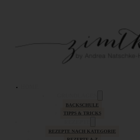
HOME
GRUNDLAGEN
BACKSCHULE
TIPPS & TRICKS
REZEPTE
REZEPTE NACH KATEGORIE
REZEPTE A-Z