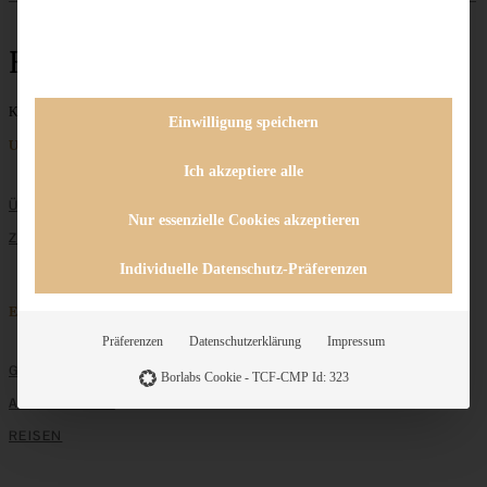
Hoteltipp
Keine Beiträge gefunden
Einwilligung speichern
Unternehmen
Ich akzeptiere alle
ÜBER MICH
Nur essenzielle Cookies akzeptieren
ZUSAMMENARBEIT
Individuelle Datenschutz-Präferenzen
Entdecken
Präferenzen
Datenschutzerklärung
Impressum
GRUNDLAGEN
Borlabs Cookie - TCF-CMP Id: 323
ALLE REZEPTE
REISEN