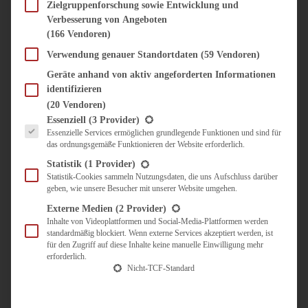
SÜSS & HERZHAFT
Zielgruppenforschung sowie Entwicklung und
Verbesserung von Angeboten
BROTAUFSTRICH
(166 Vendoren)
BRUNCH & FRÜHSTÜCK
DIPS, SAUCEN, CHUTNEYS
Verwendung genauer Standortdaten
(59 Vendoren)
KINDER-LIEBLINGSESSEN
Geräte anhand von aktiv angeforderten Informationen
KÜCHENGESCHENKE
identifizieren
OMAS REZEPTE
(20 Vendoren)
TARTES UND PIES
Es folgt eine Liste der Service-Gruppen, für die eine Einwilligung erteilt werden kann.
Essenziell
(3 Provider)
Essenzielle Services ermöglichen grundlegende Funktionen und sind für
UNTERWEGS
das ordnungsgemäße Funktionieren der Website erforderlich.
REISETIPPS
Statistik
(1 Provider)
KULINARISCH UNTERWEGS
Statistik-Cookies sammeln Nutzungsdaten, die uns Aufschluss darüber
geben, wie unsere Besucher mit unserer Website umgehen.
ÜBER MICH
ZUSAMMENARBEIT
Externe Medien
(2 Provider)
Inhalte von Videoplattformen und Social-Media-Plattformen werden
standardmäßig blockiert. Wenn externe Services akzeptiert werden, ist
für den Zugriff auf diese Inhalte keine manuelle Einwilligung mehr
erforderlich.
Nicht-TCF-Standard
Suche