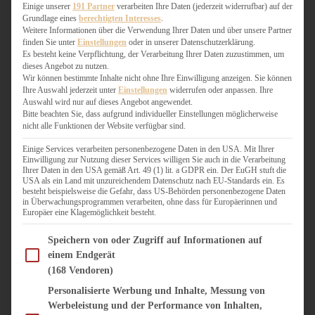
WEIHNACHTSBÄCKEREI
Einige unserer
191 Partner
verarbeiten Ihre Daten (jederzeit widerrufbar) auf der
Grundlage eines
berechtigten Interesses
.
ZIMTLIEBE
Weitere Informationen über die Verwendung Ihrer Daten und über unsere Partner
finden Sie unter
Einstellungen
oder in unserer Datenschutzerklärung.
HERZHAFT
Es besteht keine Verpflichtung, der Verarbeitung Ihrer Daten zuzustimmen, um
dieses Angebot zu nutzen.
BEILAGEN & GEMÜSE
Wir können bestimmte Inhalte nicht ohne Ihre Einwilligung anzeigen. Sie können
BURGER & SANDWICHES
Ihre Auswahl jederzeit unter
Einstellungen
widerrufen oder anpassen. Ihre
FIX AUF DEM TISCH
Auswahl wird nur auf dieses Angebot angewendet.
Bitte beachten Sie, dass aufgrund individueller Einstellungen möglicherweise
FLEISCH & FISCH
nicht alle Funktionen der Website verfügbar sind.
GRILLEN / BARBECUE
HERZHAFTES BACKEN
Einige Services verarbeiten personenbezogene Daten in den USA. Mit Ihrer
Einwilligung zur Nutzung dieser Services willigen Sie auch in die Verarbeitung
ONE-POT-GERICHTE
Ihrer Daten in den USA gemäß Art. 49 (1) lit. a GDPR ein. Der EuGH stuft die
PASTA & NUDELGERICHTE
USA als ein Land mit unzureichendem Datenschutz nach EU-Standards ein. Es
besteht beispielsweise die Gefahr, dass US-Behörden personenbezogene Daten
PIZZA, TARTES & QUICHES
in Überwachungsprogrammen verarbeiten, ohne dass für Europäerinnen und
REIS & RISOTTO
Europäer eine Klagemöglichkeit besteht.
SALATE & SNACKS
Im Folgenden finden Sie eine Liste der Zwecke des IAB Transparency and Consent Fram
SUPPENKASPEREIEN
Speichern von oder Zugriff auf Informationen auf
einem Endgerät
VEGAN HERZHAFT
(168 Vendoren)
VEGETARISCHES
VORSPEISEN
Personalisierte Werbung und Inhalte, Messung von
Werbeleistung und der Performance von Inhalten,