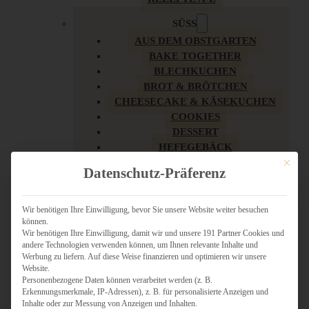
SÜSS
AUS DEM OBSTGARTEN
BAKE TOGETHER
BLECHKUCHEN
BROT & BRÖTCHEN
CHEESECAKE & KÄSEKUCHEN
COOKIES
DESSERT
HEFEGEBÄCK
KLASSIKER
Mit dies
Datenschutz-Präferenz
KUCHEN
LOW CARB & GESÜNDER
MY AMERICAN BAKERY
Wir benötigen Ihre Einwilligung, bevor Sie unsere Website weiter besuchen
können.
REZEPTE ZU OSTERN
Wir benötigen Ihre Einwilligung, damit wir und unsere 191 Partner Cookies und
SCHOKOLADIGES
andere Technologien verwenden können, um Ihnen relevante Inhalte und
SÜSSES HAUPTGERICHT
Werbung zu liefern. Auf diese Weise finanzieren und optimieren wir unsere
SÜSSES KLEINGEBÄCK
Website.
Personenbezogene Daten können verarbeitet werden (z. B.
TÖRTCHEN
Erkennungsmerkmale, IP-Adressen), z. B. für personalisierte Anzeigen und
VEGAN SÜSS
Inhalte oder zur Messung von Anzeigen und Inhalten.