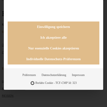
Himmelsboten
Keine Beiträge gefunden
Einwilligung speichern
Unternehmen
Ich akzeptiere alle
ÜBER MICH
Nur essenzielle Cookies akzeptieren
ZUSAMMENARBEIT
Individuelle Datenschutz-Präferenzen
Entdecken
Präferenzen
Datenschutzerklärung
Impressum
GRUNDLAGEN
Borlabs Cookie - TCF-CMP Id: 323
ALLE REZEPTE
REISEN