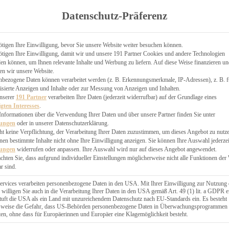
TGARTEN
Datenschutz-Präferenz
ER
N
CHEN
tigen Ihre Einwilligung, bevor Sie unsere Website weiter besuchen können.
tigen Ihre Einwilligung, damit wir und unsere 191 Partner Cookies und andere Technologien
& KÄSEKUCHEN
n können, um Ihnen relevante Inhalte und Werbung zu liefern. Auf diese Weise finanzieren u
en wir unsere Website.
nbezogene Daten können verarbeitet werden (z. B. Erkennungsmerkmale, IP-Adressen), z. B. f
isierte Anzeigen und Inhalte oder zur Messung von Anzeigen und Inhalten.
unserer
191 Partner
verarbeiten Ihre Daten (jederzeit widerrufbar) auf der Grundlage eines
igten Interesses
.
Informationen über die Verwendung Ihrer Daten und über unsere Partner finden Sie unter
GESÜNDER
lungen
oder in unserer Datenschutzerklärung.
 BAKERY
ht keine Verpflichtung, der Verarbeitung Ihrer Daten zuzustimmen, um dieses Angebot zu nutz
en bestimmte Inhalte nicht ohne Ihre Einwilligung anzeigen. Sie können Ihre Auswahl jederzei
STERN
lungen
widerrufen oder anpassen. Ihre Auswahl wird nur auf dieses Angebot angewendet.
ES
achten Sie, dass aufgrund individueller Einstellungen möglicherweise nicht alle Funktionen der
GERICHT
r sind.
EBÄCK
ervices verarbeiten personenbezogene Daten in den USA. Mit Ihrer Einwilligung zur Nutzung 
 willigen Sie auch in die Verarbeitung Ihrer Daten in den USA gemäß Art. 49 (1) lit. a GDPR e
uft die USA als ein Land mit unzureichendem Datenschutz nach EU-Standards ein. Es besteht
ÄCKEREI
lsweise die Gefahr, dass US-Behörden personenbezogene Daten in Überwachungsprogrammen
ten, ohne dass für Europäerinnen und Europäer eine Klagemöglichkeit besteht.