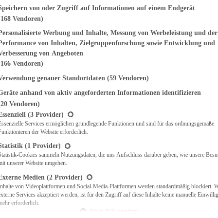
genden finden Sie eine Liste der Zwecke des IAB Transparency and Consent Fr
Speichern von oder Zugriff auf Informationen auf einem Endgerät
(168 Vendoren)
EMÜSE
NDWICHES
Personalisierte Werbung und Inhalte, Messung von Werbeleistung und der
ISCH
Performance von Inhalten, Zielgruppenforschung sowie Entwicklung und
CH
Verbesserung von Angeboten
RBECUE
(166 Vendoren)
BACKEN
Verwendung genauer Standortdaten
(59 Vendoren)
CHTE
Geräte anhand von aktiv angeforderten Informationen identifizieren
LGERICHTE
 & QUICHES
(20 Vendoren)
t eine Liste der Service-Gruppen, für die eine Einwilligung erteilt werden ka
O
Essenziell
(3 Provider)
Essenzielle Services ermöglichen grundlegende Funktionen und sind für das ordnungsgemäße
CKS
Funktionieren der Website erforderlich.
REIEN
AFT
Statistik
(1 Provider)
ES
Statistik-Cookies sammeln Nutzungsdaten, die uns Aufschluss darüber geben, wie unsere Besu
mit unserer Website umgehen.
Externe Medien
(2 Provider)
Inhalte von Videoplattformen und Social-Media-Plattformen werden standardmäßig blockiert. 
externe Services akzeptiert werden, ist für den Zugriff auf diese Inhalte keine manuelle Einwill
CH
mehr erforderlich.
ÜHSTÜCK
Nicht-TCF-Standard