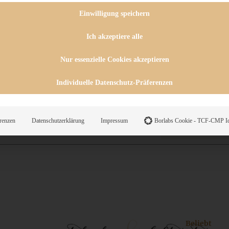
 CHUTNEYS
INGSESSEN
Einwilligung speichern
HENKE
E
Ich akzeptiere alle
ES
Nur essenzielle Cookies akzeptieren
Individuelle Datenschutz-Präferenzen
WEGS
renzen
Datenschutzerklärung
Impressum
Borlabs Cookie - TCF-CMP Id
Suche
Beliebt