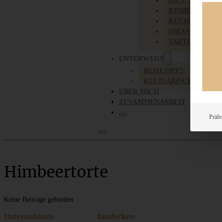
DIPS, SAUCEN,
KINDER-LIEBL
KÜCHENGESC
OMAS REZEPT
TARTES UND PI
UNTERWEGS
REISETIPPS
KULINARISCH UNTER
ÜBER MICH
ZUSAMMENARBEIT
Präfe
Himbeertorte
Keine Beiträge gefunden
Unternehmen
Entdecken