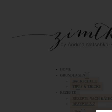
HOME
GRUNDLAGEN
BACKSCHULE
TIPPS & TRICKS
REZEPTE
REZEPTE NACH KATE
REZEPTE A-Z