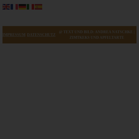
@ TEXT UND BILD: ANDREA NATSCHKE |
IMPRESSUM
DATENSCHUTZ
ZIMTKEKS UND APFELTARTE