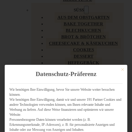
SÜSS
AUS DEM OBSTGARTEN
BAKE TOGETHER
BLECHKUCHEN
BROT & BRÖTCHEN
CHEESECAKE & KÄSEKUCHEN
COOKIES
DESSERT
HEFEGEBÄCK
KLASSIKER
Mit dies
Datenschutz-Präferenz
KUCHEN
LOW CARB & GESÜNDER
MY AMERICAN BAKERY
Wir benötigen Ihre Einwilligung, bevor Sie unsere Website weiter besuchen
können.
REZEPTE ZU OSTERN
Wir benötigen Ihre Einwilligung, damit wir und unsere 191 Partner Cookies und
SCHOKOLADIGES
andere Technologien verwenden können, um Ihnen relevante Inhalte und
SÜSSES HAUPTGERICHT
Werbung zu liefern. Auf diese Weise finanzieren und optimieren wir unsere
SÜSSES KLEINGEBÄCK
Website.
Personenbezogene Daten können verarbeitet werden (z. B.
TÖRTCHEN
Erkennungsmerkmale, IP-Adressen), z. B. für personalisierte Anzeigen und
VEGAN SÜSS
Inhalte oder zur Messung von Anzeigen und Inhalten.