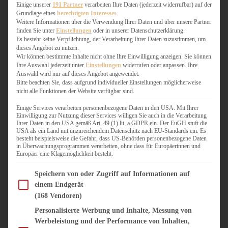
WEIHNACHTSBÄCKEREI
Einige unserer
191 Partner
verarbeiten Ihre Daten (jederzeit widerrufbar) auf der
Grundlage eines
berechtigten Interesses
.
ZIMTLIEBE
Weitere Informationen über die Verwendung Ihrer Daten und über unsere Partner
finden Sie unter
Einstellungen
oder in unserer Datenschutzerklärung.
HERZHAFT
Es besteht keine Verpflichtung, der Verarbeitung Ihrer Daten zuzustimmen, um
dieses Angebot zu nutzen.
BEILAGEN & GEMÜSE
Wir können bestimmte Inhalte nicht ohne Ihre Einwilligung anzeigen. Sie können
BURGER & SANDWICHES
Ihre Auswahl jederzeit unter
Einstellungen
widerrufen oder anpassen. Ihre
FIX AUF DEM TISCH
Auswahl wird nur auf dieses Angebot angewendet.
Bitte beachten Sie, dass aufgrund individueller Einstellungen möglicherweise
FLEISCH & FISCH
nicht alle Funktionen der Website verfügbar sind.
GRILLEN / BARBECUE
HERZHAFTES BACKEN
Einige Services verarbeiten personenbezogene Daten in den USA. Mit Ihrer
Einwilligung zur Nutzung dieser Services willigen Sie auch in die Verarbeitung
ONE-POT-GERICHTE
Ihrer Daten in den USA gemäß Art. 49 (1) lit. a GDPR ein. Der EuGH stuft die
PASTA & NUDELGERICHTE
USA als ein Land mit unzureichendem Datenschutz nach EU-Standards ein. Es
besteht beispielsweise die Gefahr, dass US-Behörden personenbezogene Daten
PIZZA, TARTES & QUICHES
in Überwachungsprogrammen verarbeiten, ohne dass für Europäerinnen und
REIS & RISOTTO
Europäer eine Klagemöglichkeit besteht.
SALATE & SNACKS
Im Folgenden finden Sie eine Liste der Zwecke des IAB Transparency and Consent Fram
SUPPENKASPEREIEN
Speichern von oder Zugriff auf Informationen auf
einem Endgerät
VEGAN HERZHAFT
(168 Vendoren)
VEGETARISCHES
VORSPEISEN
Personalisierte Werbung und Inhalte, Messung von
Werbeleistung und der Performance von Inhalten,