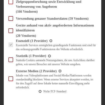
SÜSS & HERZHAFT
Zielgruppenforschung sowie Entwicklung und
Verbesserung von Angeboten
BROTAUFSTRICH
(166 Vendoren)
BRUNCH & FRÜHSTÜCK
DIPS, SAUCEN, CHUTNEYS
Verwendung genauer Standortdaten
(59 Vendoren)
KINDER-LIEBLINGSESSEN
Geräte anhand von aktiv angeforderten Informationen
KÜCHENGESCHENKE
identifizieren
OMAS REZEPTE
(20 Vendoren)
TARTES UND PIES
Es folgt eine Liste der Service-Gruppen, für die eine Einwilligung erteilt werden kann.
Essenziell
(3 Provider)
Essenzielle Services ermöglichen grundlegende Funktionen und sind für
UNTERWEGS
das ordnungsgemäße Funktionieren der Website erforderlich.
REISETIPPS
Statistik
(1 Provider)
KULINARISCH UNTERWEGS
Statistik-Cookies sammeln Nutzungsdaten, die uns Aufschluss darüber
geben, wie unsere Besucher mit unserer Website umgehen.
ÜBER MICH
ZUSAMMENARBEIT
Externe Medien
(2 Provider)
Inhalte von Videoplattformen und Social-Media-Plattformen werden
standardmäßig blockiert. Wenn externe Services akzeptiert werden, ist
für den Zugriff auf diese Inhalte keine manuelle Einwilligung mehr
erforderlich.
Nicht-TCF-Standard
Suche