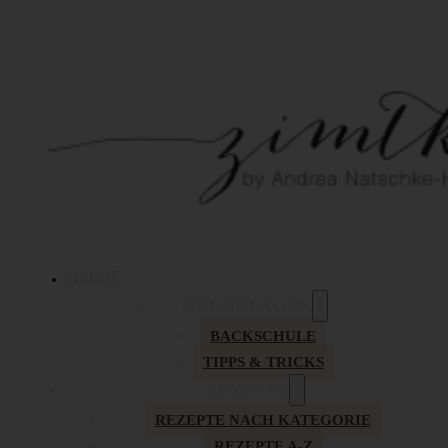
HOME
GRUNDLAGEN
BACKSCHULE
TIPPS & TRICKS
REZEPTE
REZEPTE NACH KATEGORIE
REZEPTE A-Z