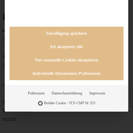
Himbeerkuchen
Keine Beiträge gefunden
Einwilligung speichern
Unternehmen
Ich akzeptiere alle
ÜBER MICH
Nur essenzielle Cookies akzeptieren
ZUSAMMENARBEIT
Individuelle Datenschutz-Präferenzen
Entdecken
Präferenzen
Datenschutzerklärung
Impressum
GRUNDLAGEN
Borlabs Cookie - TCF-CMP Id: 323
ALLE REZEPTE
REISEN