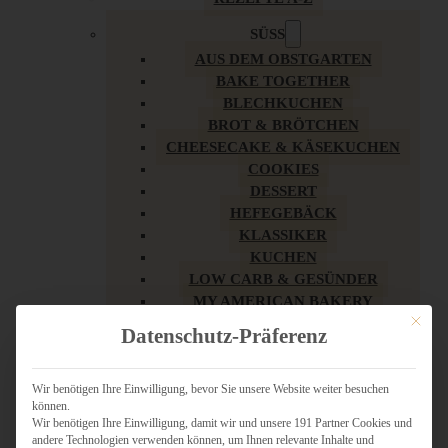
SÜSS
AUS DEM OBSTGARTEN
BAKE TOGETHER
BLECHKUCHEN
BROT & BRÖTCHEN
CHEESECAKE & KÄSEKUCHEN
COOKIES
DESSERT
HEFEGEBÄCK
KLASSIKER
KUCHEN
LOW CARB & GESÜNDER
MY AMERICAN BAKERY
Mit dies
REZEPTE ZU OSTERN
Datenschutz-Präferenz
SCHOKOLADIGES
SÜSSES HAUPTGERICHT
SÜSSES KLEINGEBÄCK
Wir benötigen Ihre Einwilligung, bevor Sie unsere Website weiter besuchen
können.
TÖRTCHEN
Wir benötigen Ihre Einwilligung, damit wir und unsere 191 Partner Cookies und
VEGAN SÜSS
andere Technologien verwenden können, um Ihnen relevante Inhalte und