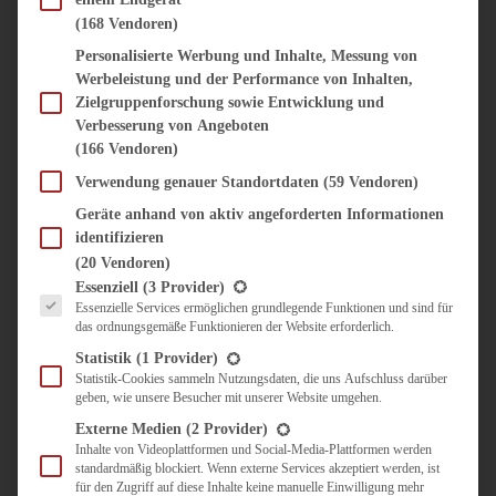
SÜSS & HERZHAFT
(168 Vendoren)
BROTAUFSTRICH
Personalisierte Werbung und Inhalte, Messung von
BRUNCH & FRÜHSTÜCK
Werbeleistung und der Performance von Inhalten,
DIPS, SAUCEN, CHUTNEYS
Zielgruppenforschung sowie Entwicklung und
KINDER-LIEBLINGSESSEN
Verbesserung von Angeboten
KÜCHENGESCHENKE
(166 Vendoren)
OMAS REZEPTE
TARTES UND PIES
Verwendung genauer Standortdaten
(59 Vendoren)
Geräte anhand von aktiv angeforderten Informationen
UNTERWEGS
identifizieren
REISETIPPS
(20 Vendoren)
KULINARISCH UNTERWEGS
Es folgt eine Liste der Service-Gruppen, für die eine Einwilligung erteilt werden kann.
Essenziell
(3 Provider)
ÜBER MICH
Essenzielle Services ermöglichen grundlegende Funktionen und sind für
das ordnungsgemäße Funktionieren der Website erforderlich.
ZUSAMMENARBEIT
Statistik
(1 Provider)
Statistik-Cookies sammeln Nutzungsdaten, die uns Aufschluss darüber
geben, wie unsere Besucher mit unserer Website umgehen.
Externe Medien
(2 Provider)
Inhalte von Videoplattformen und Social-Media-Plattformen werden
Suche
standardmäßig blockiert. Wenn externe Services akzeptiert werden, ist
für den Zugriff auf diese Inhalte keine manuelle Einwilligung mehr