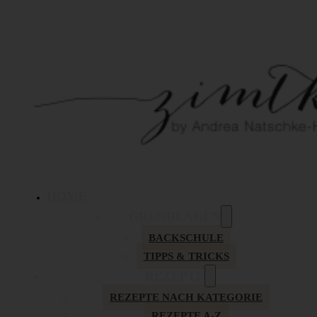
HOME
GRUNDLAGEN
BACKSCHULE
TIPPS & TRICKS
REZEPTE
REZEPTE NACH KATEGORIE
REZEPTE A-Z