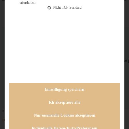
erforderlich.
Nicht-TCF-Standard
Herbstrezepte
Filter
Mit Klick auf die Buttons werden unten nur die Rezepte aus der 
angezeigt. Mehrfachauswahl möglich.
Filter zurücksetzen
Einwilligung speichern
Ich akzeptiere alle
Keine Beiträge gefunden
Nur essenzielle Cookies akzeptieren
Unternehmen
Individuelle Datenschutz-Präferenzen