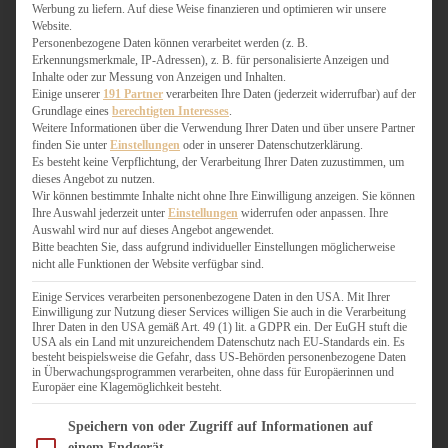
WEIHNACHTSBÄCKEREI
Werbung zu liefern. Auf diese Weise finanzieren und optimieren wir unsere
Website.
ZIMTLIEBE
Personenbezogene Daten können verarbeitet werden (z. B.
Erkennungsmerkmale, IP-Adressen), z. B. für personalisierte Anzeigen und
HERZHAFT
Inhalte oder zur Messung von Anzeigen und Inhalten.
Einige unserer
191 Partner
verarbeiten Ihre Daten (jederzeit widerrufbar) auf der
BEILAGEN & GEMÜSE
Grundlage eines
berechtigten Interesses
.
BURGER & SANDWICHES
Weitere Informationen über die Verwendung Ihrer Daten und über unsere Partner
FIX AUF DEM TISCH
finden Sie unter
Einstellungen
oder in unserer Datenschutzerklärung.
Es besteht keine Verpflichtung, der Verarbeitung Ihrer Daten zuzustimmen, um
FLEISCH & FISCH
dieses Angebot zu nutzen.
GRILLEN / BARBECUE
Wir können bestimmte Inhalte nicht ohne Ihre Einwilligung anzeigen. Sie können
HERZHAFTES BACKEN
Ihre Auswahl jederzeit unter
Einstellungen
widerrufen oder anpassen. Ihre
Auswahl wird nur auf dieses Angebot angewendet.
ONE-POT-GERICHTE
Bitte beachten Sie, dass aufgrund individueller Einstellungen möglicherweise
PASTA & NUDELGERICHTE
nicht alle Funktionen der Website verfügbar sind.
PIZZA, TARTES & QUICHES
REIS & RISOTTO
Einige Services verarbeiten personenbezogene Daten in den USA. Mit Ihrer
Einwilligung zur Nutzung dieser Services willigen Sie auch in die Verarbeitung
SALATE & SNACKS
Ihrer Daten in den USA gemäß Art. 49 (1) lit. a GDPR ein. Der EuGH stuft die
SUPPENKASPEREIEN
USA als ein Land mit unzureichendem Datenschutz nach EU-Standards ein. Es
besteht beispielsweise die Gefahr, dass US-Behörden personenbezogene Daten
VEGAN HERZHAFT
in Überwachungsprogrammen verarbeiten, ohne dass für Europäerinnen und
VEGETARISCHES
Europäer eine Klagemöglichkeit besteht.
VORSPEISEN
Im Folgenden finden Sie eine Liste der Zwecke des IAB Transparency and Consent Fram
Speichern von oder Zugriff auf Informationen auf
einem Endgerät