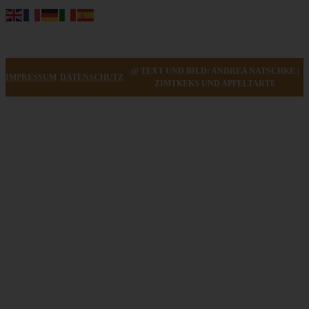
@ TEXT UND BILD: ANDREA NATSCHKE |
IMPRESSUM
DATENSCHUTZ
ZIMTKEKS UND APFELTARTE