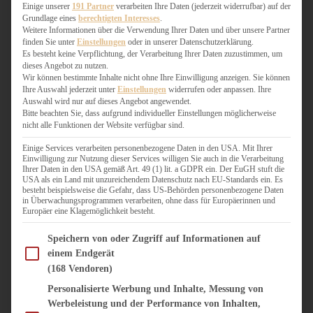
WEIHNACHTSBÄCKEREI
Einige unserer
191 Partner
verarbeiten Ihre Daten (jederzeit widerrufbar) auf der
Grundlage eines
berechtigten Interesses
.
ZIMTLIEBE
Weitere Informationen über die Verwendung Ihrer Daten und über unsere Partner
finden Sie unter
Einstellungen
oder in unserer Datenschutzerklärung.
HERZHAFT
Es besteht keine Verpflichtung, der Verarbeitung Ihrer Daten zuzustimmen, um
dieses Angebot zu nutzen.
BEILAGEN & GEMÜSE
Wir können bestimmte Inhalte nicht ohne Ihre Einwilligung anzeigen. Sie können
BURGER & SANDWICHES
Ihre Auswahl jederzeit unter
Einstellungen
widerrufen oder anpassen. Ihre
FIX AUF DEM TISCH
Auswahl wird nur auf dieses Angebot angewendet.
Bitte beachten Sie, dass aufgrund individueller Einstellungen möglicherweise
FLEISCH & FISCH
nicht alle Funktionen der Website verfügbar sind.
GRILLEN / BARBECUE
HERZHAFTES BACKEN
Einige Services verarbeiten personenbezogene Daten in den USA. Mit Ihrer
Einwilligung zur Nutzung dieser Services willigen Sie auch in die Verarbeitung
ONE-POT-GERICHTE
Ihrer Daten in den USA gemäß Art. 49 (1) lit. a GDPR ein. Der EuGH stuft die
PASTA & NUDELGERICHTE
USA als ein Land mit unzureichendem Datenschutz nach EU-Standards ein. Es
besteht beispielsweise die Gefahr, dass US-Behörden personenbezogene Daten
PIZZA, TARTES & QUICHES
in Überwachungsprogrammen verarbeiten, ohne dass für Europäerinnen und
REIS & RISOTTO
Europäer eine Klagemöglichkeit besteht.
SALATE & SNACKS
Im Folgenden finden Sie eine Liste der Zwecke des IAB Transparency and Consent Fram
SUPPENKASPEREIEN
Speichern von oder Zugriff auf Informationen auf
einem Endgerät
VEGAN HERZHAFT
(168 Vendoren)
VEGETARISCHES
VORSPEISEN
Personalisierte Werbung und Inhalte, Messung von
Werbeleistung und der Performance von Inhalten,