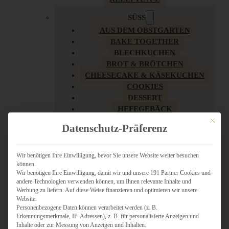
SÜSS
AUS DEM OBSTGARTEN
BAKE TOGETHER
BLECHKUCHEN
BROT & BRÖTCHEN
CHEESECAKE & KÄSEKUCHEN
COOKIES
DESSERT
HEFEGEBÄCK
KLASSIKER
Mit dies
Datenschutz-Präferenz
KUCHEN
LOW CARB & GESÜNDER
MY AMERICAN BAKERY
Wir benötigen Ihre Einwilligung, bevor Sie unsere Website weiter besuchen
können.
REZEPTE ZU OSTERN
Wir benötigen Ihre Einwilligung, damit wir und unsere 191 Partner Cookies und
SCHOKOLADIGES
andere Technologien verwenden können, um Ihnen relevante Inhalte und
SÜSSES HAUPTGERICHT
Werbung zu liefern. Auf diese Weise finanzieren und optimieren wir unsere
SÜSSES KLEINGEBÄCK
Website.
Personenbezogene Daten können verarbeitet werden (z. B.
TÖRTCHEN
Erkennungsmerkmale, IP-Adressen), z. B. für personalisierte Anzeigen und
VEGAN SÜSS
Inhalte oder zur Messung von Anzeigen und Inhalten.