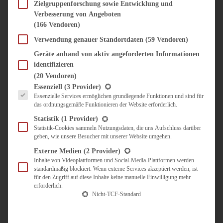
SÜSS & HERZHAFT
Zielgruppenforschung sowie Entwicklung und
Verbesserung von Angeboten
BROTAUFSTRICH
(166 Vendoren)
BRUNCH & FRÜHSTÜCK
DIPS, SAUCEN, CHUTNEYS
Verwendung genauer Standortdaten
(59 Vendoren)
KINDER-LIEBLINGSESSEN
Geräte anhand von aktiv angeforderten Informationen
KÜCHENGESCHENKE
identifizieren
OMAS REZEPTE
(20 Vendoren)
TARTES UND PIES
Es folgt eine Liste der Service-Gruppen, für die eine Einwilligung erteilt werden kann.
Essenziell
(3 Provider)
Essenzielle Services ermöglichen grundlegende Funktionen und sind für
UNTERWEGS
das ordnungsgemäße Funktionieren der Website erforderlich.
REISETIPPS
Statistik
(1 Provider)
KULINARISCH UNTERWEGS
Statistik-Cookies sammeln Nutzungsdaten, die uns Aufschluss darüber
geben, wie unsere Besucher mit unserer Website umgehen.
ÜBER MICH
ZUSAMMENARBEIT
Externe Medien
(2 Provider)
Inhalte von Videoplattformen und Social-Media-Plattformen werden
standardmäßig blockiert. Wenn externe Services akzeptiert werden, ist
für den Zugriff auf diese Inhalte keine manuelle Einwilligung mehr
erforderlich.
Nicht-TCF-Standard
Suche