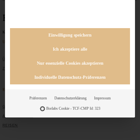
Hefeteilchen
Keine Beiträge gefunden
Einwilligung speichern
Unternehmen
Ich akzeptiere alle
ÜBER MICH
Nur essenzielle Cookies akzeptieren
ZUSAMMENARBEIT
Individuelle Datenschutz-Präferenzen
Entdecken
Präferenzen
Datenschutzerklärung
Impressum
GRUNDLAGEN
Borlabs Cookie - TCF-CMP Id: 323
ALLE REZEPTE
REISEN