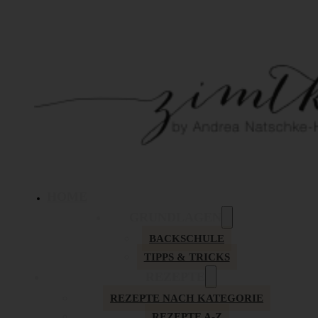
HOME
GRUNDLAGEN
BACKSCHULE
TIPPS & TRICKS
REZEPTE
REZEPTE NACH KATEGORIE
REZEPTE A-Z