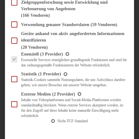
SÜSS & HERZHAFT
Zielgruppenforschung sowie Entwicklung und
Verbesserung von Angeboten
BROTAUFSTRICH
(166 Vendoren)
BRUNCH & FRÜHSTÜCK
DIPS, SAUCEN, CHUTNEYS
Verwendung genauer Standortdaten
(59 Vendoren)
KINDER-LIEBLINGSESSEN
Geräte anhand von aktiv angeforderten Informationen
KÜCHENGESCHENKE
identifizieren
OMAS REZEPTE
(20 Vendoren)
TARTES UND PIES
Es folgt eine Liste der Service-Gruppen, für die eine Einwilligung erteilt werden kann.
Essenziell
(3 Provider)
Essenzielle Services ermöglichen grundlegende Funktionen und sind für
UNTERWEGS
das ordnungsgemäße Funktionieren der Website erforderlich.
REISETIPPS
Statistik
(1 Provider)
KULINARISCH UNTERWEGS
Statistik-Cookies sammeln Nutzungsdaten, die uns Aufschluss darüber
geben, wie unsere Besucher mit unserer Website umgehen.
ÜBER MICH
ZUSAMMENARBEIT
Externe Medien
(2 Provider)
Inhalte von Videoplattformen und Social-Media-Plattformen werden
standardmäßig blockiert. Wenn externe Services akzeptiert werden, ist
für den Zugriff auf diese Inhalte keine manuelle Einwilligung mehr
erforderlich.
Nicht-TCF-Standard
Suche