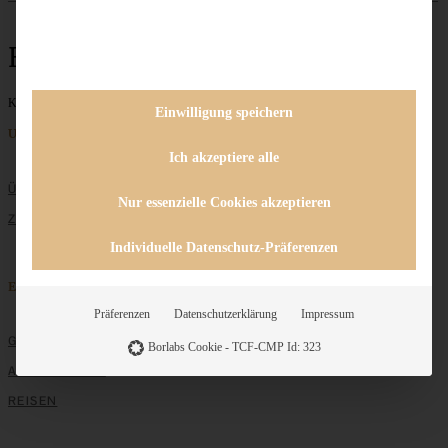
Hefestern
Keine Beiträge gefunden
Einwilligung speichern
Unternehmen
Ich akzeptiere alle
ÜBER MICH
Nur essenzielle Cookies akzeptieren
ZUSAMMENARBEIT
Individuelle Datenschutz-Präferenzen
Entdecken
Präferenzen
Datenschutzerklärung
Impressum
GRUNDLAGEN
Borlabs Cookie - TCF-CMP Id: 323
ALLE REZEPTE
REISEN