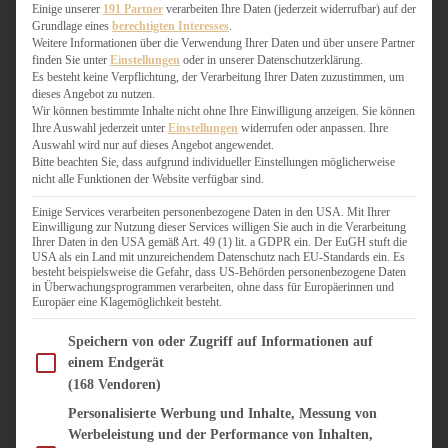
WEIHNACHTSBÄCKEREI
Einige unserer
191 Partner
verarbeiten Ihre Daten (jederzeit widerrufbar) auf der
Grundlage eines
berechtigten Interesses
.
ZIMTLIEBE
Weitere Informationen über die Verwendung Ihrer Daten und über unsere Partner
finden Sie unter
Einstellungen
oder in unserer Datenschutzerklärung.
HERZHAFT
Es besteht keine Verpflichtung, der Verarbeitung Ihrer Daten zuzustimmen, um
dieses Angebot zu nutzen.
BEILAGEN & GEMÜSE
Wir können bestimmte Inhalte nicht ohne Ihre Einwilligung anzeigen. Sie können
BURGER & SANDWICHES
Ihre Auswahl jederzeit unter
Einstellungen
widerrufen oder anpassen. Ihre
FIX AUF DEM TISCH
Auswahl wird nur auf dieses Angebot angewendet.
Bitte beachten Sie, dass aufgrund individueller Einstellungen möglicherweise
FLEISCH & FISCH
nicht alle Funktionen der Website verfügbar sind.
GRILLEN / BARBECUE
HERZHAFTES BACKEN
Einige Services verarbeiten personenbezogene Daten in den USA. Mit Ihrer
Einwilligung zur Nutzung dieser Services willigen Sie auch in die Verarbeitung
ONE-POT-GERICHTE
Ihrer Daten in den USA gemäß Art. 49 (1) lit. a GDPR ein. Der EuGH stuft die
PASTA & NUDELGERICHTE
USA als ein Land mit unzureichendem Datenschutz nach EU-Standards ein. Es
besteht beispielsweise die Gefahr, dass US-Behörden personenbezogene Daten
PIZZA, TARTES & QUICHES
in Überwachungsprogrammen verarbeiten, ohne dass für Europäerinnen und
REIS & RISOTTO
Europäer eine Klagemöglichkeit besteht.
SALATE & SNACKS
Im Folgenden finden Sie eine Liste der Zwecke des IAB Transparency and Consent Fram
SUPPENKASPEREIEN
Speichern von oder Zugriff auf Informationen auf
einem Endgerät
VEGAN HERZHAFT
(168 Vendoren)
VEGETARISCHES
VORSPEISEN
Personalisierte Werbung und Inhalte, Messung von
Werbeleistung und der Performance von Inhalten,