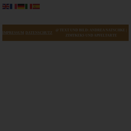
@ TEXT UND BILD: ANDREA NATSCHKE |
IMPRESSUM
DATENSCHUTZ
ZIMTKEKS UND APFELTARTE