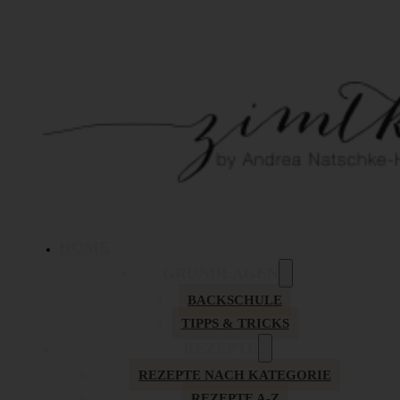
HOME
GRUNDLAGEN
BACKSCHULE
TIPPS & TRICKS
REZEPTE
REZEPTE NACH KATEGORIE
REZEPTE A-Z