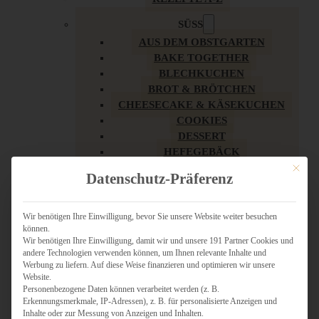
SÜSS
AUS DEM OBSTGARTEN
BAKE TOGETHER
BLECHKUCHEN
BROT & BRÖTCHEN
CHEESECAKE & KÄSEKUCHEN
COOKIES
DESSERT
HEFEGEBÄCK
KLASSIKER
Mit dies
Datenschutz-Präferenz
KUCHEN
LOW CARB & GESÜNDER
MY AMERICAN BAKERY
Wir benötigen Ihre Einwilligung, bevor Sie unsere Website weiter besuchen
können.
REZEPTE ZU OSTERN
Wir benötigen Ihre Einwilligung, damit wir und unsere 191 Partner Cookies und
SCHOKOLADIGES
andere Technologien verwenden können, um Ihnen relevante Inhalte und
SÜSSES HAUPTGERICHT
Werbung zu liefern. Auf diese Weise finanzieren und optimieren wir unsere
SÜSSES KLEINGEBÄCK
Website.
Personenbezogene Daten können verarbeitet werden (z. B.
TÖRTCHEN
Erkennungsmerkmale, IP-Adressen), z. B. für personalisierte Anzeigen und
VEGAN SÜSS
Inhalte oder zur Messung von Anzeigen und Inhalten.