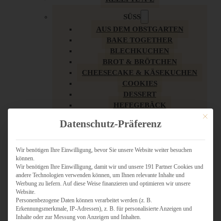
SÜSS
AUS DEM OBSTGARTEN
BAKE TOGETHER
BLECHKUCHEN
BROT & BRÖTCHEN
CHEESECAKE & KÄSEKUCHEN
COOKIES
DESSERT
HEFEGEBÄCK
KLASSIKER
Mit dies
Datenschutz-Präferenz
KUCHEN
LOW CARB & GESÜNDER
MY AMERICAN BAKERY
Wir benötigen Ihre Einwilligung, bevor Sie unsere Website weiter besuchen
können.
REZEPTE ZU OSTERN
Wir benötigen Ihre Einwilligung, damit wir und unsere 191 Partner Cookies und
SCHOKOLADIGES
andere Technologien verwenden können, um Ihnen relevante Inhalte und
SÜSSES HAUPTGERICHT
Werbung zu liefern. Auf diese Weise finanzieren und optimieren wir unsere
SÜSSES KLEINGEBÄCK
Website.
Personenbezogene Daten können verarbeitet werden (z. B.
TÖRTCHEN
Erkennungsmerkmale, IP-Adressen), z. B. für personalisierte Anzeigen und
VEGAN SÜSS
Inhalte oder zur Messung von Anzeigen und Inhalten.