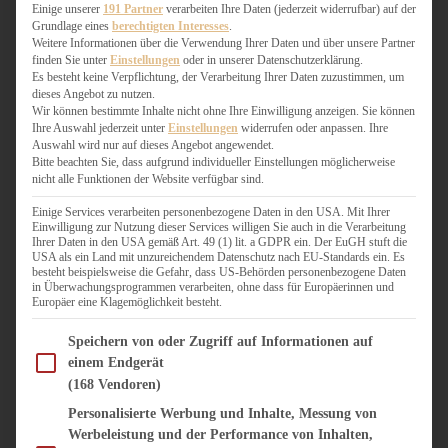
WEIHNACHTSBÄCKEREI
Einige unserer
191 Partner
verarbeiten Ihre Daten (jederzeit widerrufbar) auf der
Grundlage eines
berechtigten Interesses
.
ZIMTLIEBE
Weitere Informationen über die Verwendung Ihrer Daten und über unsere Partner
finden Sie unter
Einstellungen
oder in unserer Datenschutzerklärung.
HERZHAFT
Es besteht keine Verpflichtung, der Verarbeitung Ihrer Daten zuzustimmen, um
dieses Angebot zu nutzen.
BEILAGEN & GEMÜSE
Wir können bestimmte Inhalte nicht ohne Ihre Einwilligung anzeigen. Sie können
BURGER & SANDWICHES
Ihre Auswahl jederzeit unter
Einstellungen
widerrufen oder anpassen. Ihre
FIX AUF DEM TISCH
Auswahl wird nur auf dieses Angebot angewendet.
Bitte beachten Sie, dass aufgrund individueller Einstellungen möglicherweise
FLEISCH & FISCH
nicht alle Funktionen der Website verfügbar sind.
GRILLEN / BARBECUE
HERZHAFTES BACKEN
Einige Services verarbeiten personenbezogene Daten in den USA. Mit Ihrer
Einwilligung zur Nutzung dieser Services willigen Sie auch in die Verarbeitung
ONE-POT-GERICHTE
Ihrer Daten in den USA gemäß Art. 49 (1) lit. a GDPR ein. Der EuGH stuft die
PASTA & NUDELGERICHTE
USA als ein Land mit unzureichendem Datenschutz nach EU-Standards ein. Es
besteht beispielsweise die Gefahr, dass US-Behörden personenbezogene Daten
PIZZA, TARTES & QUICHES
in Überwachungsprogrammen verarbeiten, ohne dass für Europäerinnen und
REIS & RISOTTO
Europäer eine Klagemöglichkeit besteht.
SALATE & SNACKS
Im Folgenden finden Sie eine Liste der Zwecke des IAB Transparency and Consent Fram
SUPPENKASPEREIEN
Speichern von oder Zugriff auf Informationen auf
einem Endgerät
VEGAN HERZHAFT
(168 Vendoren)
VEGETARISCHES
VORSPEISEN
Personalisierte Werbung und Inhalte, Messung von
Werbeleistung und der Performance von Inhalten,