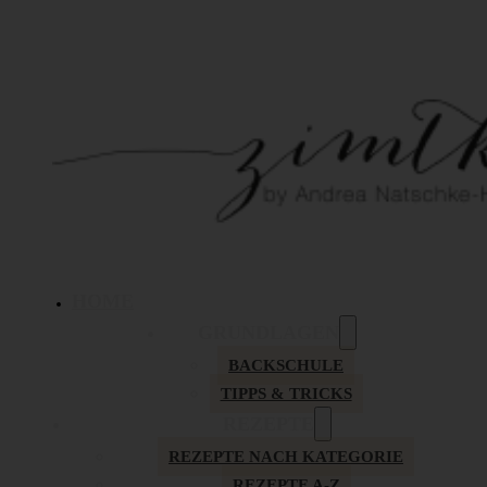
HOME
GRUNDLAGEN
BACKSCHULE
TIPPS & TRICKS
REZEPTE
REZEPTE NACH KATEGORIE
REZEPTE A-Z