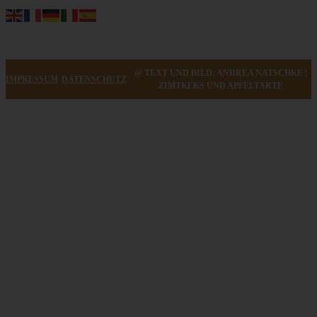
@ TEXT UND BILD: ANDREA NATSCHKE |
IMPRESSUM
DATENSCHUTZ
ZIMTKEKS UND APFELTARTE