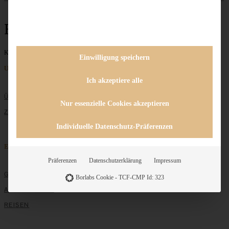
Hefesonne
Keine Beiträge gefunden
Einwilligung speichern
Unternehmen
Ich akzeptiere alle
ÜBER MICH
Nur essenzielle Cookies akzeptieren
ZUSAMMENARBEIT
Individuelle Datenschutz-Präferenzen
Entdecken
Präferenzen
Datenschutzerklärung
Impressum
GRUNDLAGEN
Borlabs Cookie - TCF-CMP Id: 323
ALLE REZEPTE
REISEN