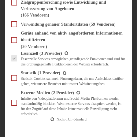
SÜSS & HERZHAFT
Zielgruppenforschung sowie Entwicklung und
Verbesserung von Angeboten
BROTAUFSTRICH
(166 Vendoren)
BRUNCH & FRÜHSTÜCK
DIPS, SAUCEN, CHUTNEYS
Verwendung genauer Standortdaten
(59 Vendoren)
KINDER-LIEBLINGSESSEN
Geräte anhand von aktiv angeforderten Informationen
KÜCHENGESCHENKE
identifizieren
OMAS REZEPTE
(20 Vendoren)
TARTES UND PIES
Es folgt eine Liste der Service-Gruppen, für die eine Einwilligung erteilt werden kann.
Essenziell
(3 Provider)
Essenzielle Services ermöglichen grundlegende Funktionen und sind für
UNTERWEGS
das ordnungsgemäße Funktionieren der Website erforderlich.
REISETIPPS
Statistik
(1 Provider)
KULINARISCH UNTERWEGS
Statistik-Cookies sammeln Nutzungsdaten, die uns Aufschluss darüber
geben, wie unsere Besucher mit unserer Website umgehen.
ÜBER MICH
ZUSAMMENARBEIT
Externe Medien
(2 Provider)
Inhalte von Videoplattformen und Social-Media-Plattformen werden
standardmäßig blockiert. Wenn externe Services akzeptiert werden, ist
für den Zugriff auf diese Inhalte keine manuelle Einwilligung mehr
erforderlich.
Nicht-TCF-Standard
Suche