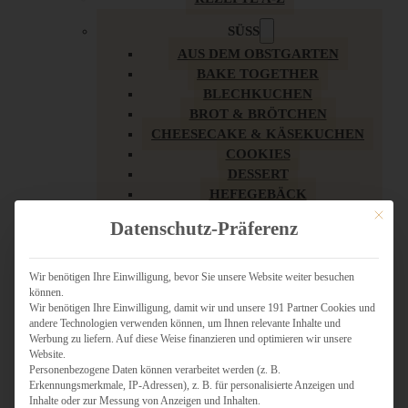
SÜSS
AUS DEM OBSTGARTEN
BAKE TOGETHER
BLECHKUCHEN
BROT & BRÖTCHEN
CHEESECAKE & KÄSEKUCHEN
COOKIES
DESSERT
HEFEGEBÄCK
KLASSIKER
Mit dies
Datenschutz-Präferenz
KUCHEN
LOW CARB & GESÜNDER
MY AMERICAN BAKERY
Wir benötigen Ihre Einwilligung, bevor Sie unsere Website weiter besuchen
können.
REZEPTE ZU OSTERN
Wir benötigen Ihre Einwilligung, damit wir und unsere 191 Partner Cookies und
SCHOKOLADIGES
andere Technologien verwenden können, um Ihnen relevante Inhalte und
SÜSSES HAUPTGERICHT
Werbung zu liefern. Auf diese Weise finanzieren und optimieren wir unsere
SÜSSES KLEINGEBÄCK
Website.
Personenbezogene Daten können verarbeitet werden (z. B.
TÖRTCHEN
Erkennungsmerkmale, IP-Adressen), z. B. für personalisierte Anzeigen und
VEGAN SÜSS
Inhalte oder zur Messung von Anzeigen und Inhalten.