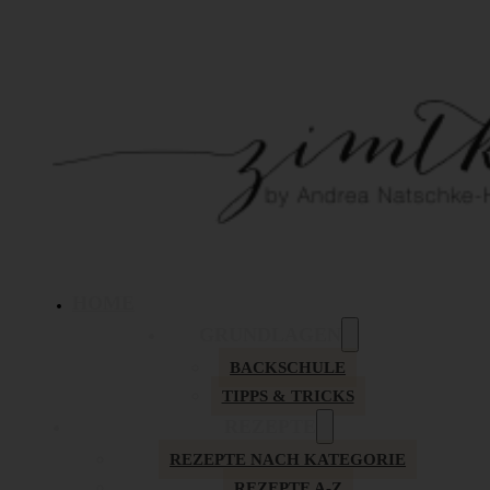
HOME
GRUNDLAGEN
BACKSCHULE
TIPPS & TRICKS
REZEPTE
REZEPTE NACH KATEGORIE
REZEPTE A-Z