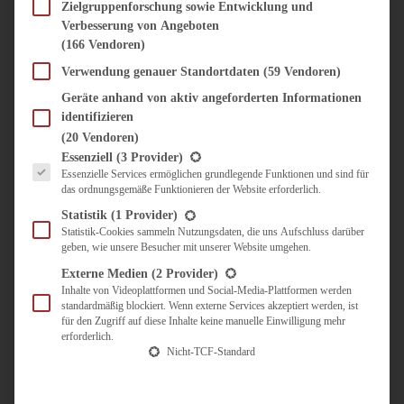
SÜSS & HERZHAFT
Zielgruppenforschung sowie Entwicklung und
Verbesserung von Angeboten
BROTAUFSTRICH
(166 Vendoren)
BRUNCH & FRÜHSTÜCK
DIPS, SAUCEN, CHUTNEYS
Verwendung genauer Standortdaten
(59 Vendoren)
KINDER-LIEBLINGSESSEN
Geräte anhand von aktiv angeforderten Informationen
KÜCHENGESCHENKE
identifizieren
OMAS REZEPTE
(20 Vendoren)
TARTES UND PIES
Es folgt eine Liste der Service-Gruppen, für die eine Einwilligung erteilt werden kann.
Essenziell
(3 Provider)
Essenzielle Services ermöglichen grundlegende Funktionen und sind für
UNTERWEGS
das ordnungsgemäße Funktionieren der Website erforderlich.
REISETIPPS
Statistik
(1 Provider)
KULINARISCH UNTERWEGS
Statistik-Cookies sammeln Nutzungsdaten, die uns Aufschluss darüber
geben, wie unsere Besucher mit unserer Website umgehen.
ÜBER MICH
ZUSAMMENARBEIT
Externe Medien
(2 Provider)
Inhalte von Videoplattformen und Social-Media-Plattformen werden
standardmäßig blockiert. Wenn externe Services akzeptiert werden, ist
für den Zugriff auf diese Inhalte keine manuelle Einwilligung mehr
erforderlich.
Nicht-TCF-Standard
Suche