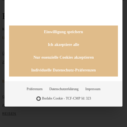
Hefebrötchen
Keine Beiträge gefunden
Einwilligung speichern
Unternehmen
Ich akzeptiere alle
ÜBER MICH
Nur essenzielle Cookies akzeptieren
ZUSAMMENARBEIT
Individuelle Datenschutz-Präferenzen
Entdecken
Präferenzen
Datenschutzerklärung
Impressum
GRUNDLAGEN
Borlabs Cookie - TCF-CMP Id: 323
ALLE REZEPTE
REISEN