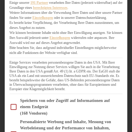
WEIHNACHTSBÄCKEREI
Einige unserer
191 Partner
verarbeiten Ihre Daten (jederzeit widerrufbar) auf der
Grundlage eines
berechtigten Interesses
.
ZIMTLIEBE
Weitere Informationen über die Verwendung Ihrer Daten und über unsere Partner
finden Sie unter
Einstellungen
oder in unserer Datenschutzerklärung.
HERZHAFT
Es besteht keine Verpflichtung, der Verarbeitung Ihrer Daten zuzustimmen, um
dieses Angebot zu nutzen.
BEILAGEN & GEMÜSE
Wir können bestimmte Inhalte nicht ohne Ihre Einwilligung anzeigen. Sie können
BURGER & SANDWICHES
Ihre Auswahl jederzeit unter
Einstellungen
widerrufen oder anpassen. Ihre
FIX AUF DEM TISCH
Auswahl wird nur auf dieses Angebot angewendet.
Bitte beachten Sie, dass aufgrund individueller Einstellungen möglicherweise
FLEISCH & FISCH
nicht alle Funktionen der Website verfügbar sind.
GRILLEN / BARBECUE
HERZHAFTES BACKEN
Einige Services verarbeiten personenbezogene Daten in den USA. Mit Ihrer
Einwilligung zur Nutzung dieser Services willigen Sie auch in die Verarbeitung
ONE-POT-GERICHTE
Ihrer Daten in den USA gemäß Art. 49 (1) lit. a GDPR ein. Der EuGH stuft die
PASTA & NUDELGERICHTE
USA als ein Land mit unzureichendem Datenschutz nach EU-Standards ein. Es
besteht beispielsweise die Gefahr, dass US-Behörden personenbezogene Daten
PIZZA, TARTES & QUICHES
in Überwachungsprogrammen verarbeiten, ohne dass für Europäerinnen und
REIS & RISOTTO
Europäer eine Klagemöglichkeit besteht.
SALATE & SNACKS
Im Folgenden finden Sie eine Liste der Zwecke des IAB Transparency and Consent Fram
SUPPENKASPEREIEN
Speichern von oder Zugriff auf Informationen auf
einem Endgerät
VEGAN HERZHAFT
(168 Vendoren)
VEGETARISCHES
VORSPEISEN
Personalisierte Werbung und Inhalte, Messung von
Werbeleistung und der Performance von Inhalten,