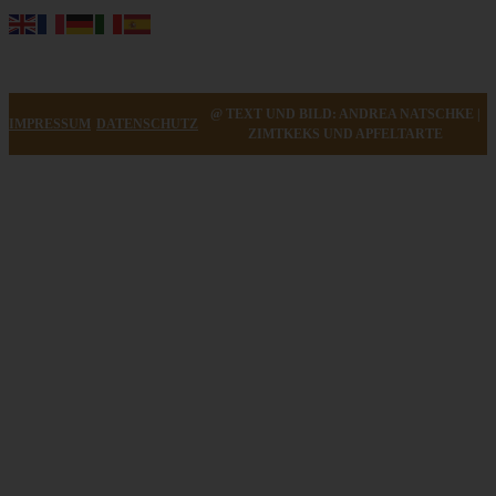
@ TEXT UND BILD: ANDREA NATSCHKE |
IMPRESSUM
DATENSCHUTZ
ZIMTKEKS UND APFELTARTE