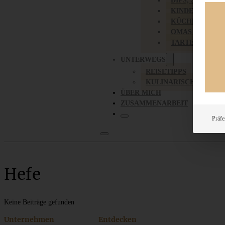
DIPS, SAUCEN,
KINDER-LIEBL
KÜCHENGESC
OMAS REZEPT
TARTES UND PI
UNTERWEGS
REISETIPPS
KULINARISCH UNTER
ÜBER MICH
ZUSAMMENARBEIT
Präfe
Hefe
Keine Beiträge gefunden
Unternehmen
Entdecken