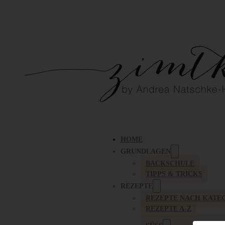
HOME
GRUNDLAGEN
BACKSCHULE
TIPPS & TRICKS
REZEPTE
REZEPTE NACH KATE
REZEPTE A-Z