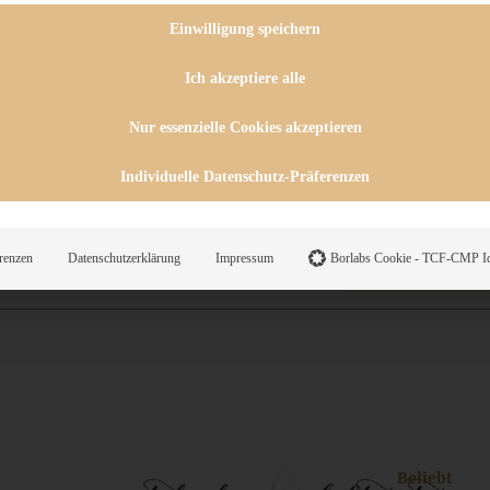
 CHUTNEYS
INGSESSEN
Einwilligung speichern
HENKE
E
Ich akzeptiere alle
ES
Nur essenzielle Cookies akzeptieren
Individuelle Datenschutz-Präferenzen
WEGS
renzen
Datenschutzerklärung
Impressum
Borlabs Cookie - TCF-CMP Id
Suche
Beliebt