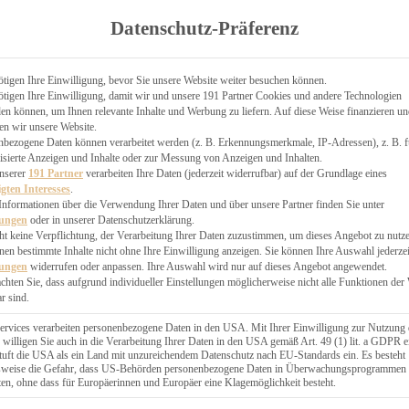
TGARTEN
Datenschutz-Präferenz
ER
N
CHEN
tigen Ihre Einwilligung, bevor Sie unsere Website weiter besuchen können.
tigen Ihre Einwilligung, damit wir und unsere 191 Partner Cookies und andere Technologien
& KÄSEKUCHEN
n können, um Ihnen relevante Inhalte und Werbung zu liefern. Auf diese Weise finanzieren u
en wir unsere Website.
nbezogene Daten können verarbeitet werden (z. B. Erkennungsmerkmale, IP-Adressen), z. B. f
isierte Anzeigen und Inhalte oder zur Messung von Anzeigen und Inhalten.
unserer
191 Partner
verarbeiten Ihre Daten (jederzeit widerrufbar) auf der Grundlage eines
igten Interesses
.
Informationen über die Verwendung Ihrer Daten und über unsere Partner finden Sie unter
GESÜNDER
lungen
oder in unserer Datenschutzerklärung.
 BAKERY
ht keine Verpflichtung, der Verarbeitung Ihrer Daten zuzustimmen, um dieses Angebot zu nutz
en bestimmte Inhalte nicht ohne Ihre Einwilligung anzeigen. Sie können Ihre Auswahl jederzei
STERN
lungen
widerrufen oder anpassen. Ihre Auswahl wird nur auf dieses Angebot angewendet.
ES
achten Sie, dass aufgrund individueller Einstellungen möglicherweise nicht alle Funktionen der
GERICHT
r sind.
EBÄCK
ervices verarbeiten personenbezogene Daten in den USA. Mit Ihrer Einwilligung zur Nutzung 
 willigen Sie auch in die Verarbeitung Ihrer Daten in den USA gemäß Art. 49 (1) lit. a GDPR e
uft die USA als ein Land mit unzureichendem Datenschutz nach EU-Standards ein. Es besteht
ÄCKEREI
lsweise die Gefahr, dass US-Behörden personenbezogene Daten in Überwachungsprogrammen
ten, ohne dass für Europäerinnen und Europäer eine Klagemöglichkeit besteht.