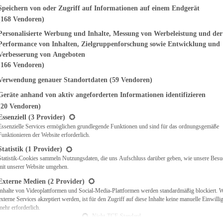
genden finden Sie eine Liste der Zwecke des IAB Transparency and Consent Fr
Speichern von oder Zugriff auf Informationen auf einem Endgerät
(168 Vendoren)
EMÜSE
NDWICHES
Personalisierte Werbung und Inhalte, Messung von Werbeleistung und der
ISCH
Performance von Inhalten, Zielgruppenforschung sowie Entwicklung und
CH
Verbesserung von Angeboten
RBECUE
(166 Vendoren)
BACKEN
Verwendung genauer Standortdaten
(59 Vendoren)
CHTE
Geräte anhand von aktiv angeforderten Informationen identifizieren
LGERICHTE
 & QUICHES
(20 Vendoren)
t eine Liste der Service-Gruppen, für die eine Einwilligung erteilt werden ka
O
Essenziell
(3 Provider)
Essenzielle Services ermöglichen grundlegende Funktionen und sind für das ordnungsgemäße
CKS
Funktionieren der Website erforderlich.
REIEN
AFT
Statistik
(1 Provider)
ES
Statistik-Cookies sammeln Nutzungsdaten, die uns Aufschluss darüber geben, wie unsere Besu
mit unserer Website umgehen.
Externe Medien
(2 Provider)
Inhalte von Videoplattformen und Social-Media-Plattformen werden standardmäßig blockiert. 
externe Services akzeptiert werden, ist für den Zugriff auf diese Inhalte keine manuelle Einwill
CH
mehr erforderlich.
ÜHSTÜCK
Nicht-TCF-Standard